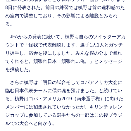
8日に発表された。前日の練習では槙野は首の違和感のた
め室内で調整しており、その影響による離脱とみられ
る。
JFAからの発表に続いて、槙野も自らのツイッターアカ
ウントで「怪我で代表離脱します。選手1人1人とガッチ
リ握手し、宿舎を後にしました。みんな僕の分まで暴れ
てくれると。頑張れ日本！頑張れ…俺。」とメッセージ
を投稿した。
さらに槙野は「明日の試合そしてコパアメリカ大会に
臨む日本代表チームに僕の魂を預けました」と続けてい
る。槙野はコパ・アメリカ2019（南米選手権）に向けた
メンバーには招集されていなかったが、キリンチャレン
ジカップに参加している選手たちの一部はこの後ブラジ
ルでの大会へと向かう。