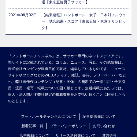
選【東京五輪男子サッカー】
2021年08月02日
【結果速報】ハンドボール 女子 日本対ノルウェ
ー 試合結果・スコア【東京五輪・東京オリンピッ
ク】
『フットボールチャンネル』は、サッカー専門のネットメディアです。
弊サイトに記載されている、コラム、ニュース、写真、その他情報は、
株式会社カンゼンが報道目的で取材、編集しているものです。ニュース
サイトやブログなどのWEBメディア、雑誌、書籍、フリーペーパーなど
へ、弊社著作権コンテンツ（記事・画像）の無断での一部引用・全文引
用・流用・複写・転載について固く禁じます。無断掲載にあたっては、
個人・法人問わず弊社規定の掲載費用をお支払い頂くことに同意したも
のとします。
フットボールチャンネルについて
記事提供先について
新着記事一覧
プライバシーポリシー
お問い合わせ
広告掲載について
リリース送付先について
運営会社