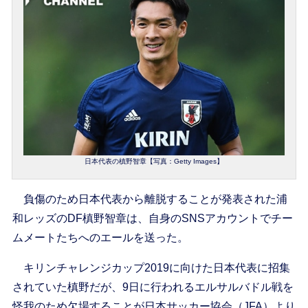
日本代表の槙野智章【写真：Getty Images】
負傷のため日本代表から離脱することが発表された浦
和レッズのDF槙野智章は、自身のSNSアカウントでチー
ムメートたちへのエールを送った。
キリンチャレンジカップ2019に向けた日本代表に招集
されていた槙野だが、9日に行われるエルサルバドル戦を
怪我のため欠場することが日本サッカー協会（JFA）より