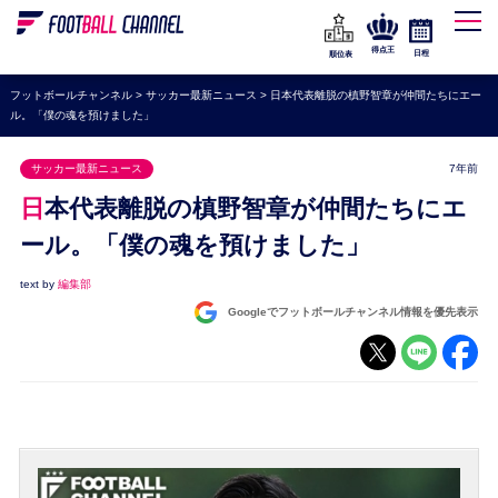
WEリーグ
なでしこジャパン
得点王
日程
順位表
海外サッカー
フットボールチャンネル
>
サッカー最新ニュース
>
日本代表離脱の槙野智章が仲間たちにエー
ル。「僕の魂を預けました」
プレミアリーグ
ラ・リーガ
サッカー最新ニュース
7年前
セリエA
日本代表離脱の槙野智章が仲間たちにエ
ブンデスリーガ
ール。「僕の魂を預けました」
UEFA
text by
編集部
Googleでフットボールチャンネル情報を優先表示
ナショナルチーム
高校サッカー
動画