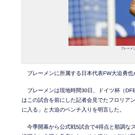
ブレーメン
ブレーメンに所属する日本代表FW大迫勇也
ブレーメンは現地時間30日、ドイツ杯（DFB
はこの試合を前にした記者会見でたフロリア
に入る」と大迫のベンチ入りを明言した。
今季開幕から公式戦5試合で4得点と順調なス