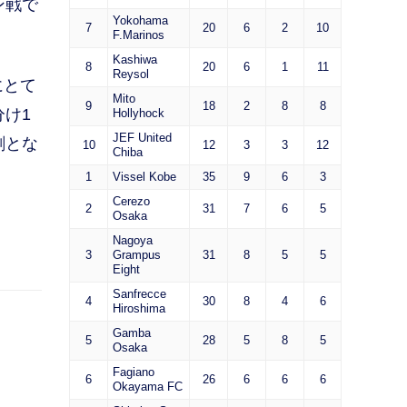
ン戦で
Yokohama
7
20
6
2
10
F.Marinos
Kashiwa
8
20
6
1
11
Reysol
にとて
Mito
9
18
2
8
8
け1
Hollyhock
JEF United
剤とな
10
12
3
3
12
Chiba
1
Vissel Kobe
35
9
6
3
Cerezo
2
31
7
6
5
Osaka
Nagoya
3
Grampus
31
8
5
5
Eight
Sanfrecce
4
30
8
4
6
Hiroshima
Gamba
5
28
5
8
5
Osaka
Fagiano
6
26
6
6
6
Okayama FC