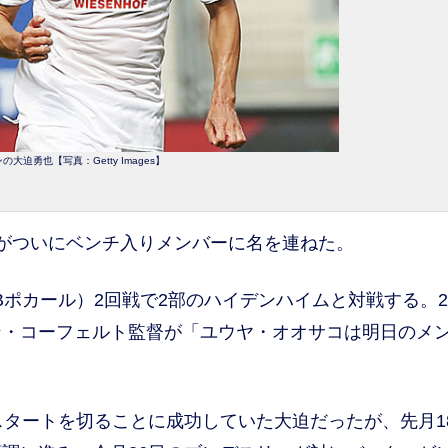
の大迫勇也【写真：Getty Images】
がついにベンチ入りメンバーに名を連ねた。
ポカール）2回戦で2部のハイデンハイムと対戦する。2
ン・コーフェルト監督が「ユウヤ・オオサコは明日のメ
タートを切ることに成功していた大迫だったが、先月1