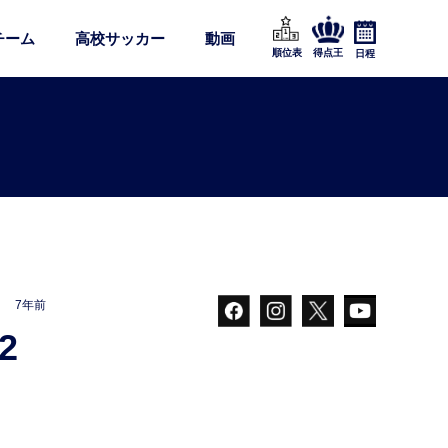
チーム
高校サッカー
動画
順位表
得点王
日程
7年前