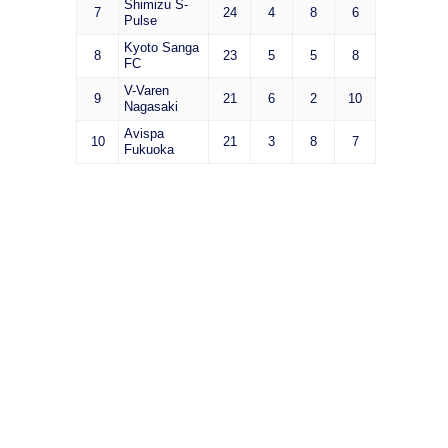
Shimizu S-
7
24
4
8
6
Pulse
Kyoto Sanga
8
23
5
5
8
FC
V-Varen
9
21
6
2
10
Nagasaki
Avispa
10
21
3
8
7
Fukuoka