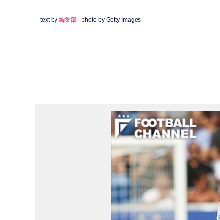
text by
編集部
photo by Getty Images