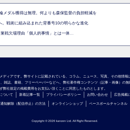
五輪メダル獲得は無理。何よりも森保監督の負担軽減を
へ。戦術に組み込まれた背番号10の明らかな進化
古巣戦欠場理由「個人的事情」とは一体…
メディアです。弊サイトに記載されている、コラム、ニュース、写真、その他情報
ア、雑誌、書籍、フリーペーパーなどへ、弊社著作権コンテンツ（記事・画像）の無
ず弊社規定の掲載費用をお支払い頂くことに同意したものとします。
について
新着記事一覧
プライバシーポリシー
お問い合わせ
広告掲載
ュ通知解除（配信停止）の方法
オンラインショップ
ベースボールチャンネル
Copyright © 2026 kanzen Ltd. All Right Reserved.