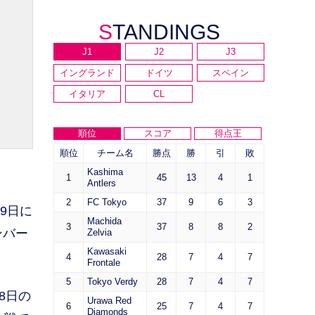
STANDINGS
J1
J2
J3
イングランド
ドイツ
スペイン
イタリア
CL
順位
スコア
得点王
順位
チーム名
勝点
勝
引
敗
Kashima
1
45
13
4
1
Antlers
2
FC Tokyo
37
9
6
3
9日に
Machida
3
37
8
8
2
ンバー
Zelvia
Kawasaki
4
28
7
4
7
Frontale
5
Tokyo Verdy
28
7
4
7
8日の
Urawa Red
6
25
7
4
7
Diamonds