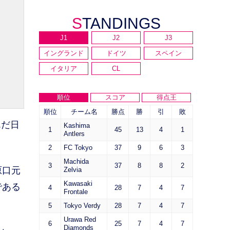
STANDINGS
J1
J2
J3
イングランド
ドイツ
スペイン
イタリア
CL
順位
スコア
得点王
順位
チーム名
勝点
勝
引
敗
んだ日
Kashima
1
45
13
4
1
Antlers
2
FC Tokyo
37
9
6
3
Machida
3
37
8
8
2
原口元
Zelvia
Kawasaki
である
4
28
7
4
7
Frontale
5
Tokyo Verdy
28
7
4
7
Urawa Red
6
25
7
4
7
Diamonds