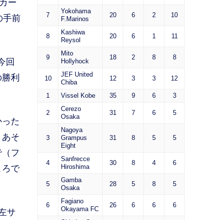
カー
Yokohama
7
20
6
2
10
の手前
F.Marinos
Kashiwa
8
20
6
1
11
Reysol
Mito
9
18
2
8
8
今回
Hollyhock
JEF United
の勝利
10
12
3
3
12
Chiba
1
Vissel Kobe
35
9
6
3
Cerezo
2
31
7
6
5
Osaka
かった
Nagoya
、あそ
3
Grampus
31
8
5
5
Eight
で（フ
Sanfrecce
4
30
8
4
6
Hiroshima
ころで
Gamba
5
28
5
8
5
Osaka
Fagiano
6
26
6
6
6
Okayama FC
左サ