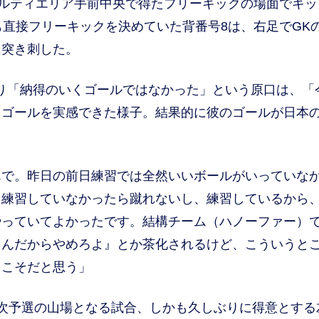
ルティエリア手前中央で得たフリーキックの場面でキッ
も直接フリーキックを決めていた背番号8は、右足でGK
に突き刺した。
り「納得のいくゴールではなかった」という原口は、「
とゴールを実感できた様子。結果的に彼のゴールが日本
んで。昨日の前日練習では全然いいボールがいっていな
。練習していなかったら蹴れないし、練習しているから
やっていてよかったです。結構チーム（ハノーファー）
えんだからやめろよ』とか茶化されるけど、こういうと
らこそだと思う」
次予選の山場となる試合、しかも久しぶりに得意とする