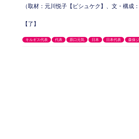
（取材：元川悦子【ビシュケク】、文・構成
【了】
キルギス代表
代表
原口元気
日本
日本代表
森保