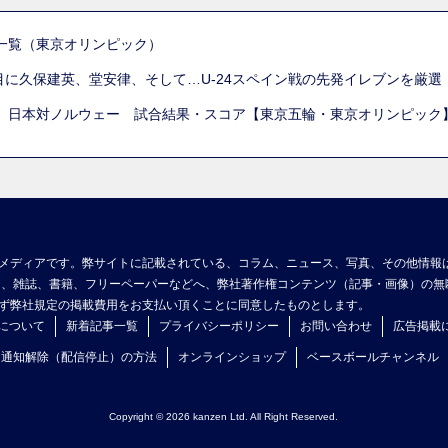
一覧（東京オリンピック）
列目に久保建英、堂安律、そして…U-24スペイン戦の先発イレブンを厳
 日本対ノルウェー 試合結果・スコア【東京五輪・東京オリンピック
メディアです。弊サイトに記載されている、コラム、ニュース、写真、その他情報
ア、雑誌、書籍、フリーペーパーなどへ、弊社著作権コンテンツ（記事・画像）の無
ず弊社規定の掲載費用をお支払い頂くことに同意したものとします。
について
新着記事一覧
プライバシーポリシー
お問い合わせ
広告掲載
ュ通知解除（配信停止）の方法
オンラインショップ
ベースボールチャンネル
Copyright © 2026 kanzen Ltd. All Right Reserved.