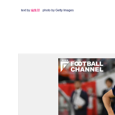
text by
編集部
photo by Getty Images