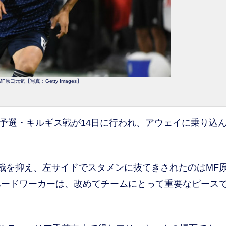
F原口元気【写真：Getty Images】
次予選・キルギス戦が14日に行われ、アウェイに乗り込
哉を抑え、左サイドでスタメンに抜てきされたのはMF
ハードワーカーは、改めてチームにとって重要なピース