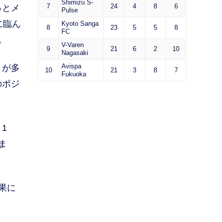
Shimizu S-
7
24
4
8
6
っとメ
Pulse
に臨ん
Kyoto Sanga
8
23
5
5
8
FC
。
V-Varen
9
21
6
2
10
Nagasaki
Avispa
とが多
10
21
3
8
7
Fukuoka
のポジ
1
ま
果に