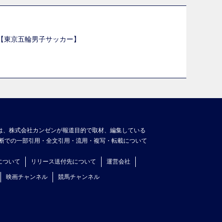
選【東京五輪男子サッカー】
】
は、株式会社カンゼンが報道目的で取材、編集している
断での一部引用・全文引用・流用・複写・転載について
について
リリース送付先について
運営会社
映画チャンネル
競馬チャンネル