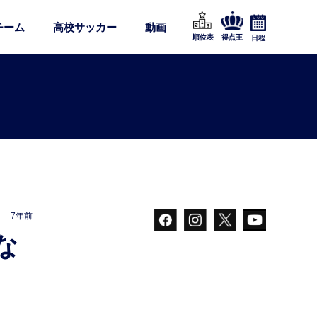
チーム
高校サッカー
動画
順位表
得点王
日程
7年前