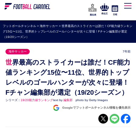
WEリーグ
なでしこジャパン
得点王
日程
順位表
海外サッカー
フットボールチャンネル
>
海外サッカー
>
世界最高のストライカーは誰だ！CF能力値ランキン
グ15位〜11位、世界的トップレベルのゴールハンターが次々に登場！Fチャン編集部が選定
プレミアリーグ
（19/20シーズン）
ラ・リーガ
海外サッカー
7年前
セリエA
世界最高のストライカーは誰だ！CF能力
ブンデスリーガ
値ランキング15位〜11位、世界的トップ
UEFA
レベルのゴールハンターが次々に登場！
ナショナルチーム
Fチャン編集部が選定（19/20シーズン）
高校サッカー
シリーズ：
19/20能力値ランキング
text by
編集部
photo by Getty Images
Googleでフットボールチャンネル情報を優先表示
動画