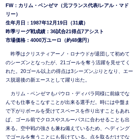
FW：カリム・ベンゼマ（元フランス代表/レアル・マド
リー）
生年月日：1987年12月19日（31歳）
昨季リーグ戦成績：36試合21得点7アシスト
市場価格：4000万ユーロ（約48億円）
昨季はクリスティアーノ・ロナウドが退団して初めて
のシーズンとなったが、21ゴールを奪う活躍を見せてく
れた。20ゴール以上の得点は3シーズンぶりとなり、エー
ス脱退後の新エースとして躍り出た。
カリム・ベンゼマもパウロ・ディバラ同様に前線でな
んでも仕事をこなすことが出来る選手だ。時には中盤ま
で下がりボールを受けてスペースを作り出すこともあれ
ば、ゴール前でクロスやスルーパスに合わせることも出
来る。空中戦の強さも兼ね備えているため、ヘディング
でゴールを奪うことにも長けている。点を取るだけでな