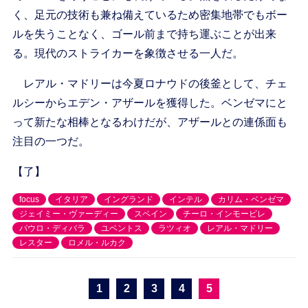
く、足元の技術も兼ね備えているため密集地帯でもボー
ルを失うことなく、ゴール前まで持ち運ぶことが出来
る。現代のストライカーを象徴させる一人だ。
レアル・マドリーは今夏ロナウドの後釜として、チェ
ルシーからエデン・アザールを獲得した。ベンゼマにと
って新たな相棒となるわけだが、アザールとの連係面も
注目の一つだ。
【了】
focus
イタリア
イングランド
インテル
カリム・ベンゼマ
ジェイミー・ヴァーディー
スペイン
チーロ・インモービレ
パウロ・ディバラ
ユベントス
ラツィオ
レアル・マドリー
レスター
ロメル・ルカク
1
2
3
4
5