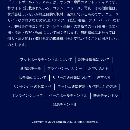
『フットボールチャンネル』は、サッカー専門のネットメディアです。
弊サイトに記載されている、コラム、ニュース、写真、その他情報は、
株式会社カンゼンが報道目的で取材、編集しているものです。ニュース
サイトやブログなどのWEBメディア、雑誌、書籍、フリーペーパーなど
へ、弊社著作権コンテンツ（記事・画像）の無断での一部引用・全文引
用・流用・複写・転載について固く禁じます。無断掲載にあたっては、
個人・法人問わず弊社規定の掲載費用をお支払い頂くことに同意したも
のとします。
フットボールチャンネルについて
記事提供先について
新着記事一覧
プライバシーポリシー
お問い合わせ
広告掲載について
リリース送付先について
運営会社
カンゼンからのお知らせ
プッシュ通知解除（配信停止）の方法
オンラインショップ
ベースボールチャンネル
映画チャンネル
競馬チャンネル
Copyright © 2026 kanzen Ltd. All Right Reserved.