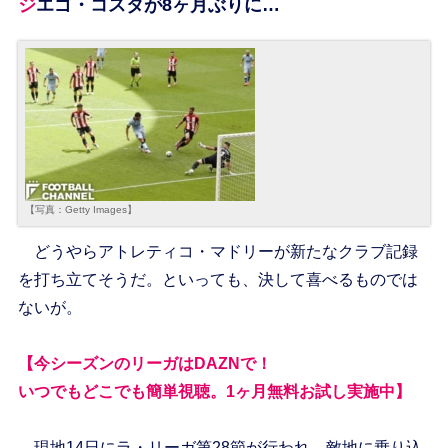
ジエゴ・コスタが8ヶ月ぶりに…
【写真：Getty Images】
どうやらアトレティコ・マドリーが新たなクラブ記録
を打ち立てそうだ。といっても、決して喜べるものでは
ないが。
【今シーズンのリーガはDAZNで！
いつでもどこでも簡単視聴。1ヶ月無料お試し実施中】
現地14日にラ・リーガ第28節が行われ、敵地に乗り込