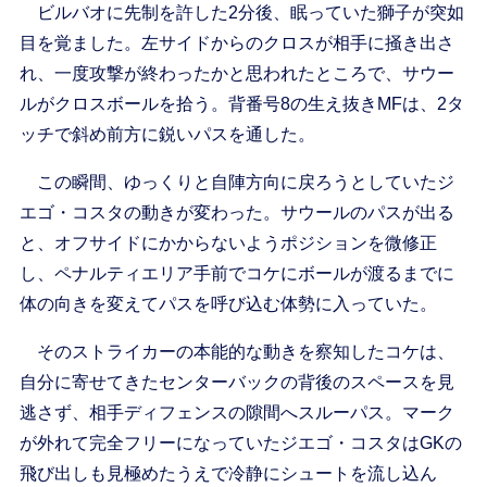
ビルバオに先制を許した2分後、眠っていた獅子が突如
目を覚ました。左サイドからのクロスが相手に掻き出さ
れ、一度攻撃が終わったかと思われたところで、サウー
ルがクロスボールを拾う。背番号8の生え抜きMFは、2タ
ッチで斜め前方に鋭いパスを通した。
この瞬間、ゆっくりと自陣方向に戻ろうとしていたジ
エゴ・コスタの動きが変わった。サウールのパスが出る
と、オフサイドにかからないようポジションを微修正
し、ペナルティエリア手前でコケにボールが渡るまでに
体の向きを変えてパスを呼び込む体勢に入っていた。
そのストライカーの本能的な動きを察知したコケは、
自分に寄せてきたセンターバックの背後のスペースを見
逃さず、相手ディフェンスの隙間へスルーパス。マーク
が外れて完全フリーになっていたジエゴ・コスタはGKの
飛び出しも見極めたうえで冷静にシュートを流し込ん