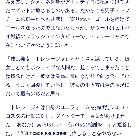
考え方は、シメオネ監督がアトレティコに植えつけてき
たマインドに通じるものがある。だからこそ男子トップ
チームの選手たちも共感し、寄り添い、ゴールを捧げて
エールを送ったのではないだろうか。サウールはビルバ
オ戦後のフラッシュインタビューで、トレシージャの存
在について次のように語った。
「僕は彼女（トレシージャ）とたくさん話している。彼
女はとてもポジティブな人間だ。起こってしまったこと
は残念だけど、彼女は最高に前向きな形で向き合ってい
る。うまく回復しているし、彼女の生き方は今の状況に
おいて最高の形だと思う」
トレシージャは自身のユニフォームを掲げたジエゴ・
コスタの行動に対し、ツイッターで「言葉がありませ
ん！ あなたは素晴らしい！ 心からの感謝を！」と返答し
た。「#Nuncadejesdecreer（信じることをやめない