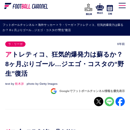
WEリーグ
なでしこジャパン
得点王
日程
順位表
海外サッカー
フットボールチャンネル
>
海外サッカー
>
ラ・リーガ
>
アトレティコ、狂気的爆発力は蘇る
か？ 8ヶ月ぶりゴール…ジエゴ・コスタの“野生”復活
プレミアリーグ
ラ・リーガ
ラ・リーガ
6年前
セリエA
アトレティコ、狂気的爆発力は蘇るか？
ブンデスリーガ
8ヶ月ぶりゴール…ジエゴ・コスタの“野
生”復活
UEFA
ナショナルチーム
text by
舩木渉
photo by Getty Images
Googleでフットボールチャンネル情報を優先表示
高校サッカー
動画