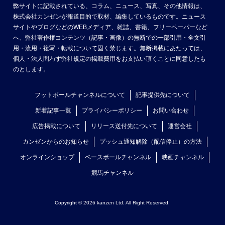
弊サイトに記載されている、コラム、ニュース、写真、その他情報は、
株式会社カンゼンが報道目的で取材、編集しているものです。ニュース
サイトやブログなどのWEBメディア、雑誌、書籍、フリーペーパーなど
へ、弊社著作権コンテンツ（記事・画像）の無断での一部引用・全文引
用・流用・複写・転載について固く禁じます。無断掲載にあたっては、
個人・法人問わず弊社規定の掲載費用をお支払い頂くことに同意したも
のとします。
フットボールチャンネルについて
記事提供先について
新着記事一覧
プライバシーポリシー
お問い合わせ
広告掲載について
リリース送付先について
運営会社
カンゼンからのお知らせ
プッシュ通知解除（配信停止）の方法
オンラインショップ
ベースボールチャンネル
映画チャンネル
競馬チャンネル
Copyright © 2026 kanzen Ltd. All Right Reserved.