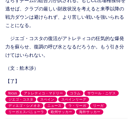
ならずチームの総合力が試される。もしCL出場権獲得を
逃せば、クラブの厳しい財政状況を考えると来季以降の
戦力ダウンは避けられず、より苦しい戦いを強いられる
ことになる。
ジエゴ・コスタの復活がアトレティコの狂気的な爆発
力を蘇らせ、復調の呼び水となるだろうか。もう引き分
けてはいられない。
（文：舩木渉）
【了】
focus
アトレティコ・マドリー
コラム
サウール・ニゲス
ジエゴ・コスタ
スペイン
スペインリーグ
ディエゴ・シメオネ
ニュース
ラ・リーガ
リーガ
リーガエスパニョーラ
欧州サッカー
海外サッカー