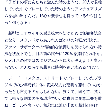
「子どもの頃に友だちと遊んだ時のような、20人が見物
していた中でプレーしていた時のようなアマチュアリズ
ムを思い出すんだ。野心や競争心を持っているヤツはも
っと強くなる」
新型コロナウイルス感染拡大を防ぐために無観客試合
となり、スタンドからあふれんばかりの熱狂が消えた。
ファン・サポーターの情熱的な後押しを受けられない特
殊な状況下でも、目の前の試合に120％を捧げられるか。
シメオネの哲学はスタジアムから観客が消えようと変わ
らない。どんな時でも愚直に勝利を追い求めるだけだ。
ジエゴ・コスタは、ストリートでプレーしていたブラ
ジルでの少年時代に体に刻み込んだ感覚を忘れていなか
ったとも言えるのかもしれない。狭くて、固くて、荒く
て…様々な制限のある環境でいかに貪欲に創意工夫を重
ね、ゴールを奪うか。無邪気に追い求めた勝利の喜び