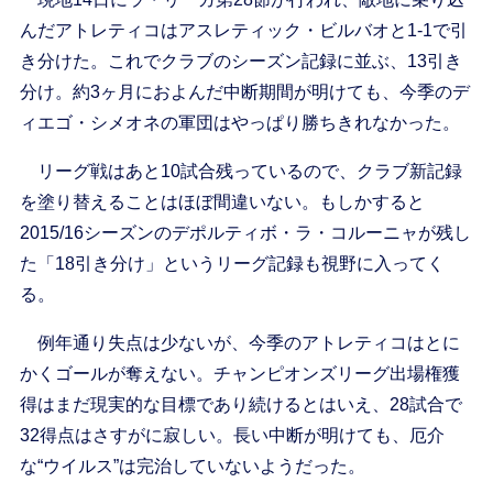
んだアトレティコはアスレティック・ビルバオと1-1で引
き分けた。これでクラブのシーズン記録に並ぶ、13引き
分け。約3ヶ月におよんだ中断期間が明けても、今季のデ
ィエゴ・シメオネの軍団はやっぱり勝ちきれなかった。
リーグ戦はあと10試合残っているので、クラブ新記録
を塗り替えることはほぼ間違いない。もしかすると
2015/16シーズンのデポルティボ・ラ・コルーニャが残し
た「18引き分け」というリーグ記録も視野に入ってく
る。
例年通り失点は少ないが、今季のアトレティコはとに
かくゴールが奪えない。チャンピオンズリーグ出場権獲
得はまだ現実的な目標であり続けるとはいえ、28試合で
32得点はさすがに寂しい。長い中断が明けても、厄介
な“ウイルス”は完治していないようだった。