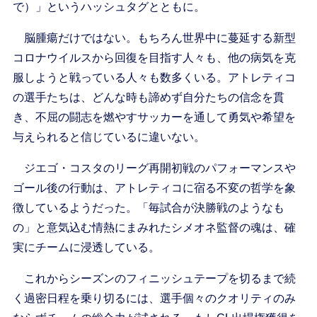
で）」というハッシュタグとともに。
脳腫瘍だけではない。もちろん世界中に蔓延する新型
コロナウイルスから回復を目指す人々も、他の病気を克
服しようと戦っている人々も数多くいる。アトレティコ
の選手たちは、どんな時も諦めず自分たちの信念を貫
き、不屈の闘志を燃やすサッカーを通して勇気や希望を
与えられると信じているに違いない。
ジエゴ・コスタのリーグ再開初戦のパフォーマンスや
ゴール後の行動は、アトレティコに宿る不変の哲学を象
徴しているようだった。「毎試合が決勝戦のようなも
の」と意気込む情熱にまみれたシメオネ監督の魂は、確
実にチームに浸透している。
これからシーズンのフィニッシュテープを切るまで続
く過密日程を乗り切るには、選手個々のクオリティのみ