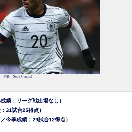
【写真：Getty Images】
季成績：リーグ戦出場なし）
31試合25得点）
／今季成績：29試合12得点）