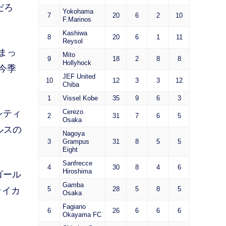
だろ
Yokohama
7
20
6
2
10
F.Marinos
Kashiwa
8
20
6
1
11
Reysol
まっ
Mito
9
18
2
8
8
Hollyhock
今季
JEF United
10
12
3
3
12
Chiba
1
Vissel Kobe
35
9
6
3
Cerezo
シティ
2
31
7
6
5
Osaka
ルスの
Nagoya
3
Grampus
31
8
5
5
Eight
Sanfrecce
4
30
8
4
6
Hiroshima
ゴール
Gamba
5
28
5
8
5
ライカ
Osaka
Fagiano
6
26
6
6
6
Okayama FC