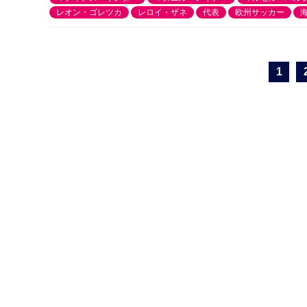
レオン・ゴレツカ
レロイ・ザネ
代表
欧州サッカー
1