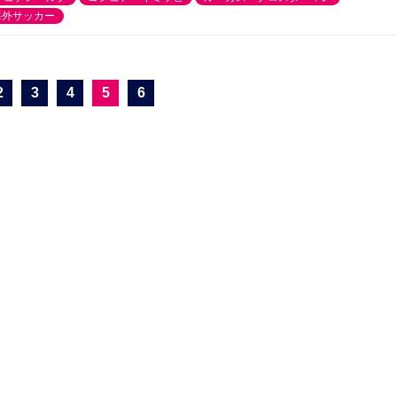
海外サッカー
2
3
4
5
6