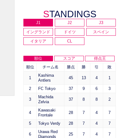
STANDINGS
J1
J2
J3
イングランド
ドイツ
スペイン
イタリア
CL
順位
スコア
得点王
順位
チーム名
勝点
勝
引
敗
Kashima
1
45
13
4
1
Antlers
2
FC Tokyo
37
9
6
3
Machida
3
37
8
8
2
Zelvia
Kawasaki
4
28
7
4
7
Frontale
5
Tokyo Verdy
28
7
4
7
Urawa Red
6
25
7
4
7
Diamonds