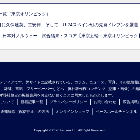
一覧（東京オリンピック）
列目に久保建英、堂安律、そして…U-24スペイン戦の先発イレブンを厳
 日本対ノルウェー 試合結果・スコア【東京五輪・東京オリンピック
メディアです。弊サイトに記載されている、コラム、ニュース、写真、その他情報
ア、雑誌、書籍、フリーペーパーなどへ、弊社著作権コンテンツ（記事・画像）の無
ず弊社規定の掲載費用をお支払い頂くことに同意したものとします。
について
新着記事一覧
プライバシーポリシー
お問い合わせ
広告掲載
ュ通知解除（配信停止）の方法
オンラインショップ
ベースボールチャンネル
Copyright © 2026 kanzen Ltd. All Right Reserved.