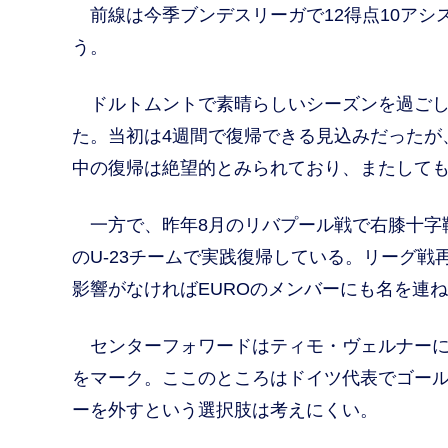
前線は今季ブンデスリーガで12得点10アシ
う。
ドルトムントで素晴らしいシーズンを過ごし
た。当初は4週間で復帰できる見込みだったが
中の復帰は絶望的とみられており、またして
一方で、昨年8月のリバプール戦で右膝十字
のU-23チームで実践復帰している。リーグ
影響がなければEUROのメンバーにも名を連
センターフォワードはティモ・ヴェルナーに
をマーク。ここのところはドイツ代表でゴー
ーを外すという選択肢は考えにくい。