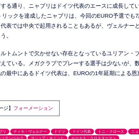
言する通り、ニャブリはドイツ代表のエースに成長して
トリックを達成したニャブリは、今回のEURO予選でも7
ツ代表では中央で起用されることもあるが、ヴェルナー
ろう。
ルトムントで欠かせない存在となっているユリアン・
控えている。メガクラブでプレーする選手は少ないが、
の最中にあるドイツ代表は、EUROの1年延期による恩
ージ】
フォーメーション
ブリ
ティモ・ヴェルナー
ドイツ
ドイツ代表
トニ・クロース
ニュ
シュテンベルク
ヨシュア・キミッヒ
ルーカス・クロスターマン