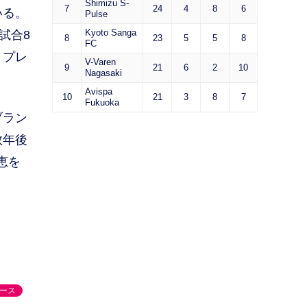
Shimizu S-
7
24
4
8
6
いる。
Pulse
Kyoto Sanga
試合8
8
23
5
5
8
FC
とプレ
V-Varen
9
21
6
2
10
Nagasaki
Avispa
10
21
3
8
7
Fukuoka
ブラン
数年後
恵を
ース