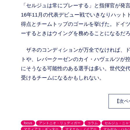
「セルジュは常にプレーする」と指揮官が発
16年11月の代表デビュー戦でいきなりハット
得点とチームトップのゴールを挙げた。ドイ
ーするときはウイングを務めることになるだ
ザネのコンディションが万全でなければ、ド
トや、レバークーゼンのカイ・ハヴェルツが
にそうなる可能性のある選手は多い。世代交代
受けるチームになるかもしれない。
【次ペ
focus
アントニオ・リュディガー
コラム
セルジュ・ニャ
マティアス・ギンター
マヌエル・ノイアー
マルセル・ハル