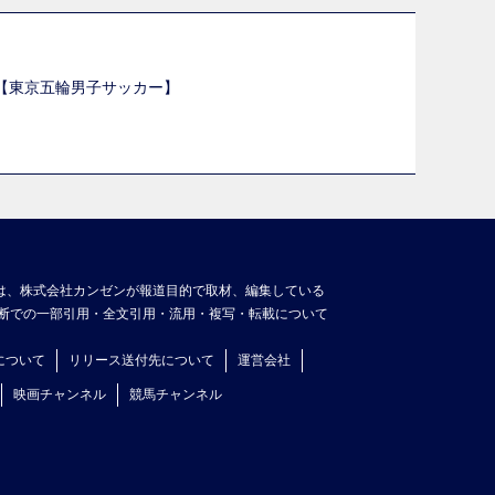
選【東京五輪男子サッカー】
】
は、株式会社カンゼンが報道目的で取材、編集している
断での一部引用・全文引用・流用・複写・転載について
について
リリース送付先について
運営会社
映画チャンネル
競馬チャンネル