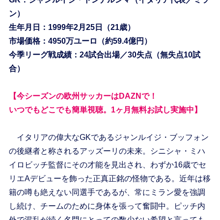
ン）
生年月日：1999年2月25日（21歳）
市場価格：4950万ユーロ（約59.4億円）
今季リーグ戦成績：24試合出場／30失点（無失点10試
合）
【今シーズンの欧州サッカーはDAZNで！
いつでもどこでも簡単視聴。1ヶ月無料お試し実施中】
イタリアの偉大なGKであるジャンルイジ・ブッフォン
の後継者と称されるアッズーリの未来。シニシャ・ミハ
イロビッチ監督にその才能を見出され、わずか16歳でセ
リエAデビューを飾った正真正銘の怪物である。近年は移
籍の噂も絶えない同選手であるが、常にミラン愛を強調
し続け、チームのために身体を張って奮闘中。ピッチ内
外で混乱が続く名門にとっての数少ない希望と言っても