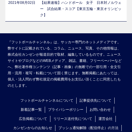
2021年08月02日
【結果速報】ハンドボール 女子 日本対ノルウェ
ー 試合結果・スコア【東京五輪・東京オリンピッ
ク】
『フットボールチャンネル』は、サッカー専門のネットメディアです。
弊サイトに記載されている、コラム、ニュース、写真、その他情報は、
株式会社カンゼンが報道目的で取材、編集しているものです。ニュース
サイトやブログなどのWEBメディア、雑誌、書籍、フリーペーパーなど
へ、弊社著作権コンテンツ（記事・画像）の無断での一部引用・全文引
用・流用・複写・転載について固く禁じます。無断掲載にあたっては、
個人・法人問わず弊社規定の掲載費用をお支払い頂くことに同意したも
のとします。
フットボールチャンネルについて
記事提供先について
新着記事一覧
プライバシーポリシー
お問い合わせ
広告掲載について
リリース送付先について
運営会社
カンゼンからのお知らせ
プッシュ通知解除（配信停止）の方法