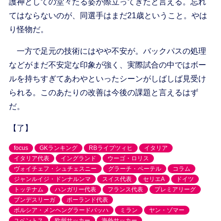
護神としての堂々たる姿が際立ってきたと言える。忘れ
てはならないのが、同選手はまだ21歳ということ。やは
り怪物だ。
一方で足元の技術にはやや不安が。バックパスの処理
などがまだ不安定な印象が強く、実際試合の中ではボー
ルを持ちすぎてあわやといったシーンがしばしば見受け
られる。このあたりの改善は今後の課題と言えるはず
だ。
【了】
focus
GKランキング
RBライプツィヒ
イタリア
イタリア代表
イングランド
ウーゴ・ロリス
ヴォイチェフ・シュチェスニー
グラーチ・ペーテル
コラム
ジャンルイジ・ドンナルンマ
スイス代表
セリエA
ドイツ
トッテナム
ハンガリー代表
フランス代表
プレミアリーグ
ブンデスリーガ
ポーランド代表
ボルシア・メンヘングラードバッハ
ミラン
ヤン・ゾマー
ユベントス
欧州サッカー
海外サッカー