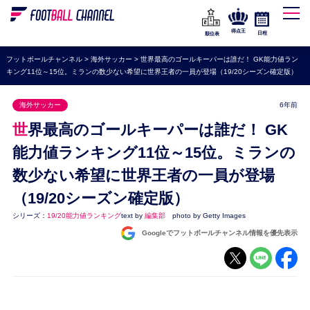
WEリーグ
なでしこジャパン
得点王
日程
順位表
海外サッカー
フットボールチャンネル
>
海外サッカー
>
世界最高のゴールキーパーは誰だ！ GK能力値ラン
キング11位～15位。ミランの数少ない希望に世界王者の一員が登場（19/20シーズン確定版）
プレミアリーグ
ラ・リーガ
海外サッカー
6年前
セリエA
世界最高のゴールキーパーは誰だ！ GK
ブンデスリーガ
能力値ランキング11位～15位。ミランの
数少ない希望に世界王者の一員が登場
UEFA
（19/20シーズン確定版）
ナショナルチーム
シリーズ：
19/20能力値ランキング
text by
編集部
photo by Getty Images
高校サッカー
Googleでフットボールチャンネル情報を優先表示
動画