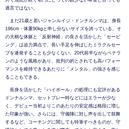
過言ではない。
まだ21歳と若いジャンルイジ・ドンナルンマは、身長
196cm・体重90kgと申し分ないサイズを誇っている。そ
の大柄な体躯と「反射神経」の良さを活かした「セービ
ング」は迫力満点で、長い手足を伸ばしたミラクルセー
ブを連発することも少なくない。20代前半ながらベテラ
ンのような風格があり、批判の的とされても高パフォー
マンスを維持できるあたりに「メンタル」の強さを感じ
ることもできる。
長身を活かした「ハイボール」の処理にも定評がある
ドンナルンマ。セットプレー時などにはエラーが少な
く、デビュー当初よりこのあたりの安定感は格段に増し
た印象が強い。さらには、守備陣に対し声を出して鼓舞
するなど、コーチングに関しても特筆すべきものが。守