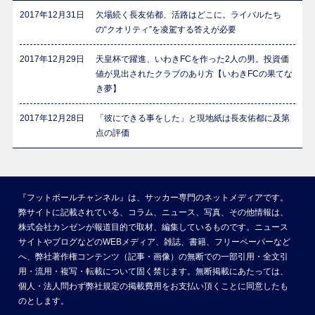
2017年12月31日
欠場続く長友佑都、活路はどこに。ライバルたち
の“クオリティ”を凌駕する答えが必要
2017年12月29日
天皇杯で躍進、いわきFCを作った2人の男。投資価
値が見出されたクラブのあり方【いわきFCの果てな
き夢】
2017年12月28日
「彼にできる事をした」と現地紙は長友佑都に及第
点の評価
『フットボールチャンネル』は、サッカー専門のネットメディアです。
弊サイトに記載されている、コラム、ニュース、写真、その他情報は、
株式会社カンゼンが報道目的で取材、編集しているものです。ニュース
サイトやブログなどのWEBメディア、雑誌、書籍、フリーペーパーなど
へ、弊社著作権コンテンツ（記事・画像）の無断での一部引用・全文引
用・流用・複写・転載について固く禁じます。無断掲載にあたっては、
個人・法人問わず弊社規定の掲載費用をお支払い頂くことに同意したも
のとします。