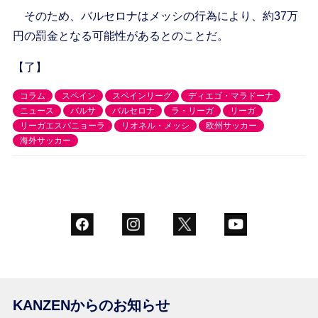
そのため、バルセロナはメッシの行為により、約37万
円の罰金となる可能性があるとのことだ。
【了】
コラム
スペイン
スペインリーグ
ディエゴ・マラドーナ
ニュース
バルサ
バルセロナ
ラ・リーガ
リーガ
リーガエスパニョーラ
リオネル・メッシ
欧州サッカー
海外サッカー
KANZENからのお知らせ