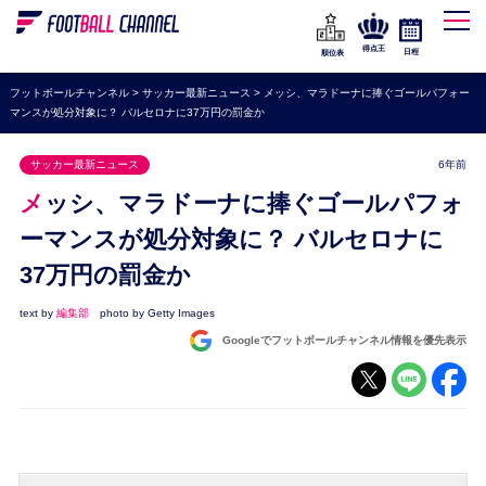
WEリーグ
なでしこジャパン
得点王
日程
順位表
海外サッカー
フットボールチャンネル
>
サッカー最新ニュース
>
メッシ、マラドーナに捧ぐゴールパフォー
マンスが処分対象に？ バルセロナに37万円の罰金か
プレミアリーグ
ラ・リーガ
サッカー最新ニュース
6年前
セリエA
メッシ、マラドーナに捧ぐゴールパフォ
ブンデスリーガ
ーマンスが処分対象に？ バルセロナに
37万円の罰金か
UEFA
ナショナルチーム
text by
編集部
photo by Getty Images
Googleでフットボールチャンネル情報を優先表示
高校サッカー
動画