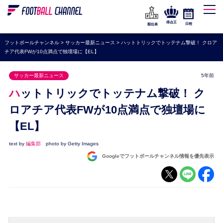
WEリーグ
なでしこジャパン
得点王
日程
順位表
海外サッカー
フットボールチャンネル
>
サッカー最新ニュース
>
ハットトリックでトッテナム撃破！ クロア
チア代表FWが10点満点で独壇場に【EL】
プレミアリーグ
ラ・リーガ
サッカー最新ニュース
5年前
セリエA
ハットトリックでトッテナム撃破！ ク
ブンデスリーガ
ロアチア代表FWが10点満点で独壇場に
【EL】
UEFA
ナショナルチーム
text by
編集部
photo by Getty Images
Googleでフットボールチャンネル情報を優先表示
高校サッカー
動画