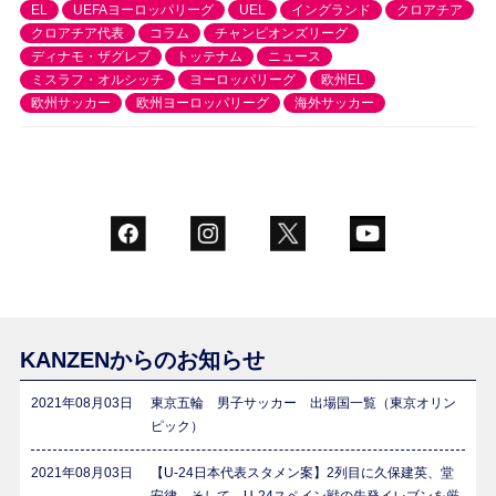
EL
UEFAヨーロッパリーグ
UEL
イングランド
クロアチア
クロアチア代表
コラム
チャンピオンズリーグ
ディナモ・ザグレブ
トッテナム
ニュース
ミスラフ・オルシッチ
ヨーロッパリーグ
欧州EL
欧州サッカー
欧州ヨーロッパリーグ
海外サッカー
KANZENからのお知らせ
2021年08月03日
東京五輪 男子サッカー 出場国一覧（東京オリン
ピック）
2021年08月03日
【U-24日本代表スタメン案】2列目に久保建英、堂