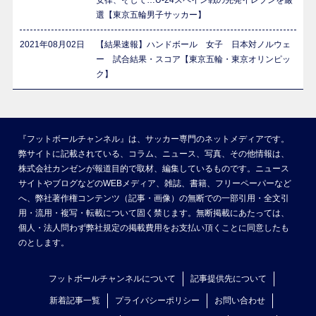
安律、そして…U-24スペイン戦の先発イレブンを厳
選【東京五輪男子サッカー】
2021年08月02日
【結果速報】ハンドボール 女子 日本対ノルウェ
ー 試合結果・スコア【東京五輪・東京オリンピッ
ク】
『フットボールチャンネル』は、サッカー専門のネットメディアです。
弊サイトに記載されている、コラム、ニュース、写真、その他情報は、
株式会社カンゼンが報道目的で取材、編集しているものです。ニュース
サイトやブログなどのWEBメディア、雑誌、書籍、フリーペーパーなど
へ、弊社著作権コンテンツ（記事・画像）の無断での一部引用・全文引
用・流用・複写・転載について固く禁じます。無断掲載にあたっては、
個人・法人問わず弊社規定の掲載費用をお支払い頂くことに同意したも
のとします。
フットボールチャンネルについて
記事提供先について
新着記事一覧
プライバシーポリシー
お問い合わせ