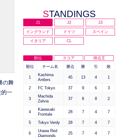
STANDINGS
J1
J2
J3
イングランド
ドイツ
スペイン
イタリア
CL
順位
スコア
得点王
順位
チーム名
勝点
勝
引
敗
Kashima
1
45
13
4
1
Antlers
勝の舞
2
FC Tokyo
37
9
6
3
史的一
Machida
3
37
8
8
2
Zelvia
Kawasaki
4
28
7
4
7
Frontale
5
Tokyo Verdy
28
7
4
7
Urawa Red
6
25
7
4
7
Diamonds