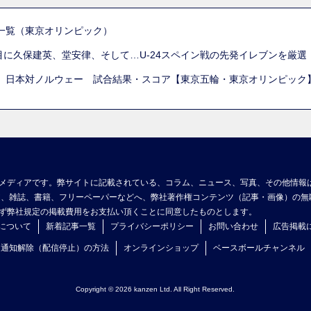
一覧（東京オリンピック）
列目に久保建英、堂安律、そして…U-24スペイン戦の先発イレブンを厳
 日本対ノルウェー 試合結果・スコア【東京五輪・東京オリンピック
メディアです。弊サイトに記載されている、コラム、ニュース、写真、その他情報
ア、雑誌、書籍、フリーペーパーなどへ、弊社著作権コンテンツ（記事・画像）の無
ず弊社規定の掲載費用をお支払い頂くことに同意したものとします。
について
新着記事一覧
プライバシーポリシー
お問い合わせ
広告掲載
ュ通知解除（配信停止）の方法
オンラインショップ
ベースボールチャンネル
Copyright © 2026 kanzen Ltd. All Right Reserved.