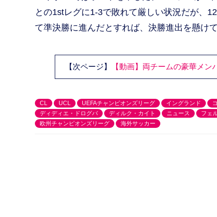
との1stレグに1-3で敗れて厳しい状況だが
て準決勝に進んだとすれば、決勝進出を懸け
【次ページ】
【動画】両チームの豪華メンバ
CL
UCL
UEFAチャンピオンズリーグ
イングランド
ディディエ・ドログバ
ディルク・カイト
ニュース
フェ
欧州チャンピオンズリーグ
海外サッカー