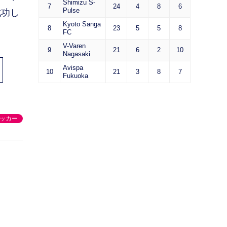
Shimizu S-
7
24
4
8
6
Pulse
成功し
Kyoto Sanga
8
23
5
5
8
FC
V-Varen
9
21
6
2
10
Nagasaki
Avispa
10
21
3
8
7
Fukuoka
ッカー