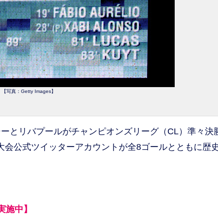
【写真：Getty Images】
ルシーとリバプールがチャンピオンズリーグ（CL）準々決
。大会公式ツイッターアカウントが全8ゴールとともに歴
実施中】