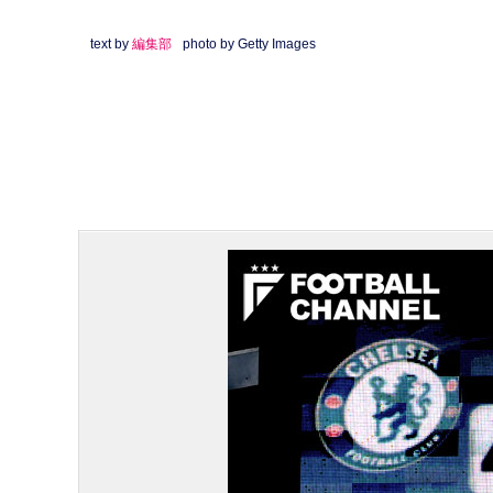
text by
編集部
photo by Getty Images