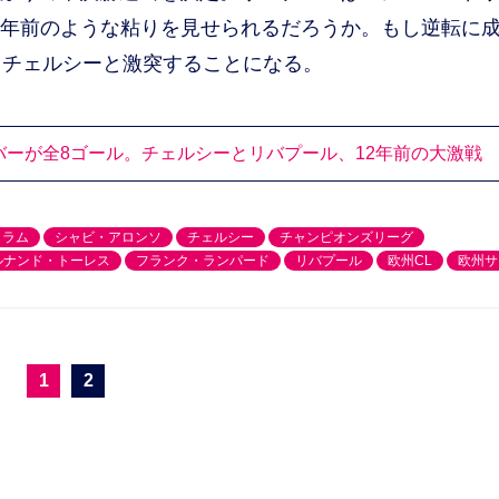
、12年前のような粘りを見せられるだろうか。もし逆転に
てチェルシーと激突することになる。
ーが全8ゴール。チェルシーとリバプール、12年前の大激戦
コラム
シャビ・アロンソ
チェルシー
チャンピオンズリーグ
ルナンド・トーレス
フランク・ランパード
リバプール
欧州CL
欧州サ
1
2