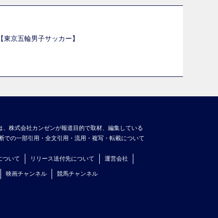
選【東京五輪男子サッカー】
】
は、株式会社カンゼンが報道目的で取材、編集している
断での一部引用・全文引用・流用・複写・転載について
について
リリース送付先について
運営会社
映画チャンネル
競馬チャンネル