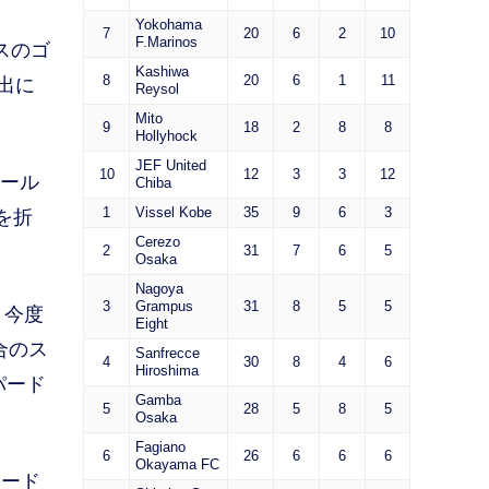
Yokohama
7
20
6
2
10
F.Marinos
スのゴ
Kashiwa
8
20
6
1
11
出に
Reysol
Mito
9
18
2
8
8
Hollyhock
JEF United
10
12
3
3
12
ゴール
Chiba
1
Vissel Kobe
35
9
6
3
を折
Cerezo
2
31
7
6
5
Osaka
Nagoya
3
Grampus
31
8
5
5
、今度
Eight
合のス
Sanfrecce
4
30
8
4
6
Hiroshima
パード
Gamba
5
28
5
8
5
Osaka
Fagiano
6
26
6
6
6
Okayama FC
リード