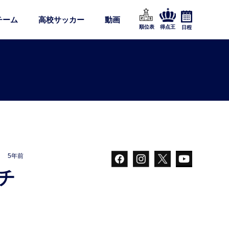
チーム
高校サッカー
動画
順位表
得点王
日程
5年前