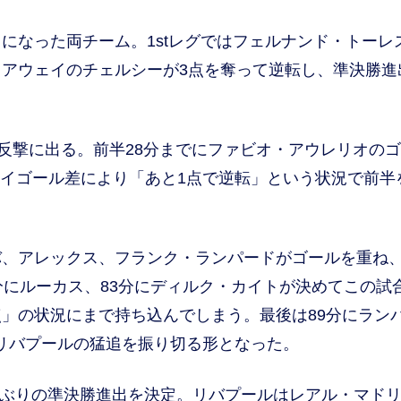
なった両チーム。1stレグではフェルナンド・トーレ
アウェイのチェルシーが3点を奪って逆転し、準決勝進
反撃に出る。前半28分までにファビオ・アウレリオの
ェイゴール差により「あと1点で逆転」という状況で前半
、アレックス、フランク・ランパードがゴールを重ね
分にルーカス、83分にディルク・カイトが決めてこの試
点」の状況にまで持ち込んでしまう。最後は89分にラン
がリバプールの猛追を振り切る形となった。
年ぶりの準決勝進出を決定。リバプールはレアル・マド