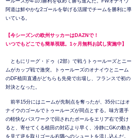
ールーズが4-1の勝利を収めて勝ち進んだ。FWオナイウ
阿道は鮮やかな2ゴールを挙げる活躍でチームを勝利に導
いている。
【今シーズンの欧州サッカーはDAZNで！
いつでもどこでも簡単視聴。1ヶ月無料お試し実施中】
ともにリーグ・ドゥ（2部）で戦うトゥールーズとニー
ムがカップ戦で激突。トゥールーズのオナイウとニーム
のDF植田直通がどちらも先発で出場し、フランスで初の
対決となった。
前半15分にはニームが先制点を奪ったが、35分にはオ
ナイウのゴールでトゥールーズが同点とする。味方選手
の軽快なパスワークで回されたボールをエリア右で受け
ると、寄せてくる植田の対応より早く、冷静にGKの動き
を見て逆を取りゴール右隅へのシュートを流し込んだ。