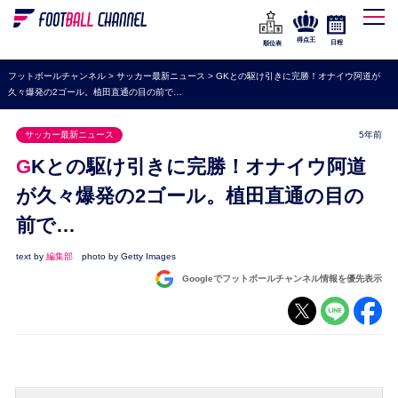
WEリーグ
なでしこジャパン
得点王
日程
順位表
海外サッカー
フットボールチャンネル
>
サッカー最新ニュース
>
GKとの駆け引きに完勝！オナイウ阿道が
久々爆発の2ゴール。植田直通の目の前で…
プレミアリーグ
ラ・リーガ
サッカー最新ニュース
5年前
セリエA
GKとの駆け引きに完勝！オナイウ阿道
ブンデスリーガ
が久々爆発の2ゴール。植田直通の目の
前で…
UEFA
ナショナルチーム
text by
編集部
photo by Getty Images
Googleでフットボールチャンネル情報を優先表示
高校サッカー
動画