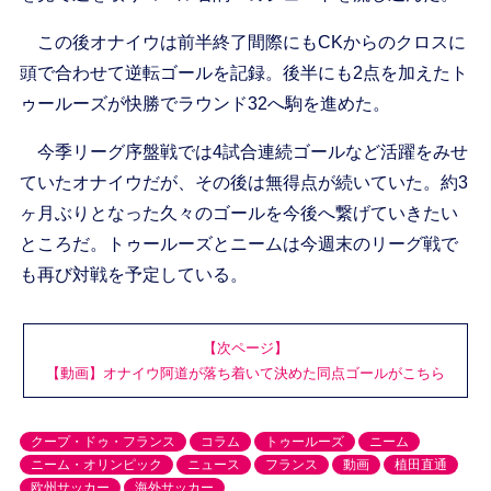
この後オナイウは前半終了間際にもCKからのクロスに
頭で合わせて逆転ゴールを記録。後半にも2点を加えたト
ゥールーズが快勝でラウンド32へ駒を進めた。
今季リーグ序盤戦では4試合連続ゴールなど活躍をみせ
ていたオナイウだが、その後は無得点が続いていた。約3
ヶ月ぶりとなった久々のゴールを今後へ繋げていきたい
ところだ。トゥールーズとニームは今週末のリーグ戦で
も再び対戦を予定している。
【次ページ】
【動画】オナイウ阿道が落ち着いて決めた同点ゴールがこちら
クープ・ドゥ・フランス
コラム
トゥールーズ
ニーム
ニーム・オリンピック
ニュース
フランス
動画
植田直通
欧州サッカー
海外サッカー