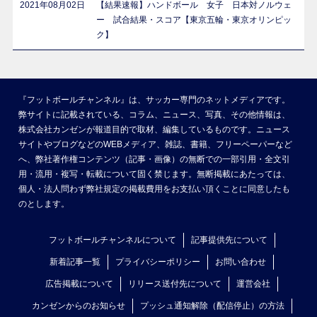
2021年08月02日
【結果速報】ハンドボール 女子 日本対ノルウェ
ー 試合結果・スコア【東京五輪・東京オリンピッ
ク】
『フットボールチャンネル』は、サッカー専門のネットメディアです。
弊サイトに記載されている、コラム、ニュース、写真、その他情報は、
株式会社カンゼンが報道目的で取材、編集しているものです。ニュース
サイトやブログなどのWEBメディア、雑誌、書籍、フリーペーパーなど
へ、弊社著作権コンテンツ（記事・画像）の無断での一部引用・全文引
用・流用・複写・転載について固く禁じます。無断掲載にあたっては、
個人・法人問わず弊社規定の掲載費用をお支払い頂くことに同意したも
のとします。
フットボールチャンネルについて
記事提供先について
新着記事一覧
プライバシーポリシー
お問い合わせ
広告掲載について
リリース送付先について
運営会社
カンゼンからのお知らせ
プッシュ通知解除（配信停止）の方法