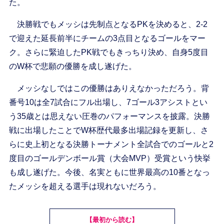
た。
決勝戦でもメッシは先制点となるPKを決めると、2-2
で迎えた延長前半にチームの3点目となるゴールをマー
ク。さらに緊迫したPK戦でもきっちり決め、自身5度目
のW杯で悲願の優勝を成し遂げた。
メッシなしではこの優勝はありえなかっただろう。背
番号10は全7試合にフル出場し、7ゴール3アシストとい
う35歳とは思えない圧巻のパフォーマンスを披露。決勝
戦に出場したことでW杯歴代最多出場記録を更新し、さ
らに史上初となる決勝トーナメント全試合でのゴールと2
度目のゴールデンボール賞（大会MVP）受賞という快挙
も成し遂げた。今後、名実ともに世界最高の10番となっ
たメッシを超える選手は現れないだろう。
【最初から読む】