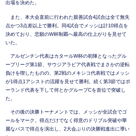
出場を決めた。
また、本大会直前に行われた親善試合4試合は全て無失
点かつ3点差以上で勝利。同4試合でメッシは計10得点を
決めており、悲願のW杯制覇へ最高の仕上がりを見せて
いた。
アルゼンチン代表はカタールW杯の初陣となったグル
ープリーグ第1節、サウジアラビア代表戦でまさかの逆転
負けを喫したものの、第2戦のメキシコ代表戦ではメッシ
が1得点1アシストの活躍を見せて勝利。続く第3節ではポ
ーランド代表を下して何とかグループCを首位で突破し
た。
その後の決勝トーナメントでは、メッシが全試合でゴ
ールをマーク。得点だけでなく得意のドリブル突破や華
麗なパスで得点を演出し、2大会ぶりの決勝戦進出に導い