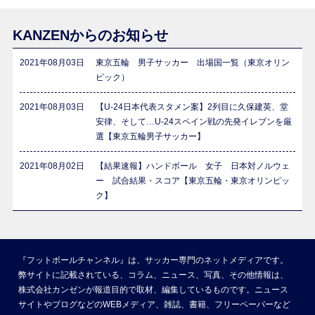
KANZENからのお知らせ
2021年08月03日
東京五輪 男子サッカー 出場国一覧（東京オリン
ピック）
2021年08月03日
【U-24日本代表スタメン案】2列目に久保建英、堂
安律、そして…U-24スペイン戦の先発イレブンを厳
選【東京五輪男子サッカー】
2021年08月02日
【結果速報】ハンドボール 女子 日本対ノルウェ
ー 試合結果・スコア【東京五輪・東京オリンピッ
ク】
『フットボールチャンネル』は、サッカー専門のネットメディアです。
弊サイトに記載されている、コラム、ニュース、写真、その他情報は、
株式会社カンゼンが報道目的で取材、編集しているものです。ニュース
サイトやブログなどのWEBメディア、雑誌、書籍、フリーペーパーなど