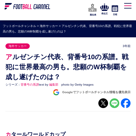
WEリーグ
なでしこジャパン
得点王
日程
順位表
海外サッカー
フットボールチャンネル
>
海外サッカー
>
アルゼンチン代表、背番号10の系譜。戦犯に世界最
高の男も。悲願のW杯制覇を成し遂げたのは？
プレミアリーグ
ラ・リーガ
海外サッカー
3年前
セリエA
アルゼンチン代表、背番号10の系譜。戦
ブンデスリーガ
犯に世界最高の男も。悲願のW杯制覇を
成し遂げたのは？
UEFA
シリーズ：
背番号の系譜
text by
編集部
photo by Getty Images
ナショナルチーム
Googleでフットボールチャンネル情報を優先表示
高校サッカー
動画
カタールワールドカップ