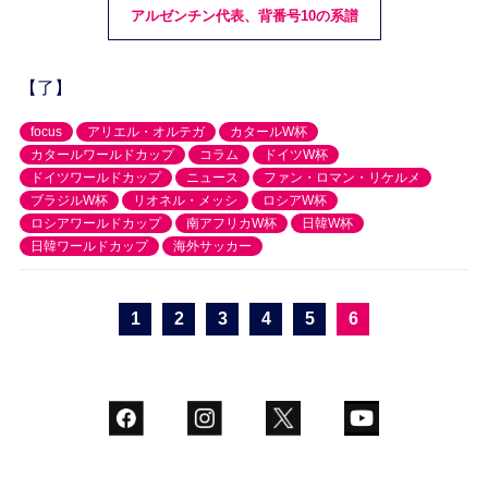
アルゼンチン代表、背番号10の系譜
【了】
focus
アリエル・オルテガ
カタールW杯
カタールワールドカップ
コラム
ドイツW杯
ドイツワールドカップ
ニュース
ファン・ロマン・リケルメ
ブラジルW杯
リオネル・メッシ
ロシアW杯
ロシアワールドカップ
南アフリカW杯
日韓W杯
日韓ワールドカップ
海外サッカー
1
2
3
4
5
6