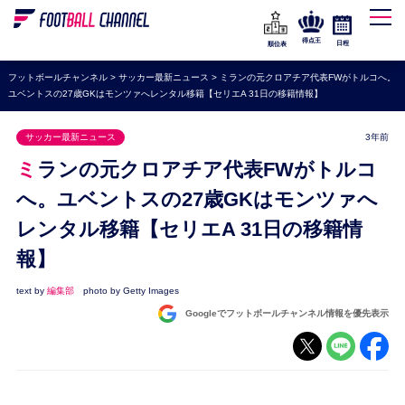
WEリーグ
なでしこジャパン
得点王
日程
順位表
海外サッカー
フットボールチャンネル
>
サッカー最新ニュース
>
ミランの元クロアチア代表FWがトルコへ。
ユベントスの27歳GKはモンツァへレンタル移籍【セリエA 31日の移籍情報】
プレミアリーグ
ラ・リーガ
サッカー最新ニュース
3年前
セリエA
ミランの元クロアチア代表FWがトルコ
ブンデスリーガ
へ。ユベントスの27歳GKはモンツァへ
レンタル移籍【セリエA 31日の移籍情
UEFA
報】
ナショナルチーム
高校サッカー
text by
編集部
photo by Getty Images
Googleでフットボールチャンネル情報を優先表示
動画