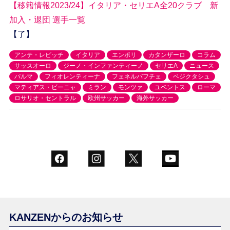
【移籍情報2023/24】イタリア・セリエA全20クラブ 新
加入・退団 選手一覧
【了】
アンテ・レビッチ
イタリア
エンポリ
カタンザーロ
コラム
サッスオーロ
ジーノ・インファンティーノ
セリエA
ニュース
パルマ
フィオレンティーナ
フェネルバフチェ
ベジクタシュ
マティアス・ビーニャ
ミラン
モンツァ
ユベントス
ローマ
ロサリオ・セントラル
欧州サッカー
海外サッカー
KANZENからのお知らせ