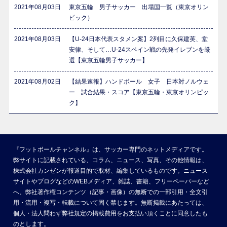
2021年08月03日
東京五輪 男子サッカー 出場国一覧（東京オリン
ピック）
2021年08月03日
【U-24日本代表スタメン案】2列目に久保建英、堂
安律、そして…U-24スペイン戦の先発イレブンを厳
選【東京五輪男子サッカー】
2021年08月02日
【結果速報】ハンドボール 女子 日本対ノルウェ
ー 試合結果・スコア【東京五輪・東京オリンピッ
ク】
『フットボールチャンネル』は、サッカー専門のネットメディアです。
弊サイトに記載されている、コラム、ニュース、写真、その他情報は、
株式会社カンゼンが報道目的で取材、編集しているものです。ニュース
サイトやブログなどのWEBメディア、雑誌、書籍、フリーペーパーなど
へ、弊社著作権コンテンツ（記事・画像）の無断での一部引用・全文引
用・流用・複写・転載について固く禁じます。無断掲載にあたっては、
個人・法人問わず弊社規定の掲載費用をお支払い頂くことに同意したも
のとします。