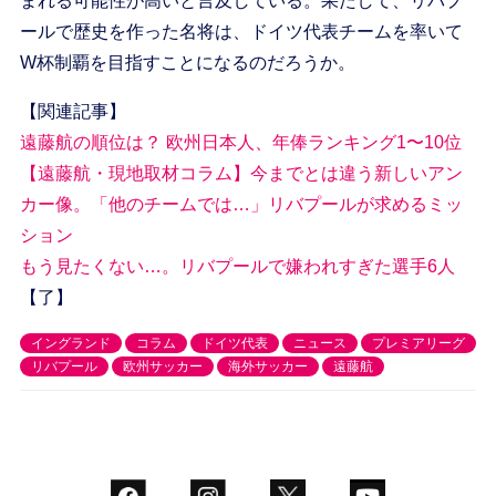
まれる可能性が高いと言及している。果たして、リバプ
ールで歴史を作った名将は、ドイツ代表チームを率いて
W杯制覇を目指すことになるのだろうか。
【関連記事】
遠藤航の順位は？ 欧州日本人、年俸ランキング1〜10位
【遠藤航・現地取材コラム】今までとは違う新しいアン
カー像。「他のチームでは…」リバプールが求めるミッ
ション
もう見たくない…。リバプールで嫌われすぎた選手6人
【了】
イングランド
コラム
ドイツ代表
ニュース
プレミアリーグ
リバプール
欧州サッカー
海外サッカー
遠藤航