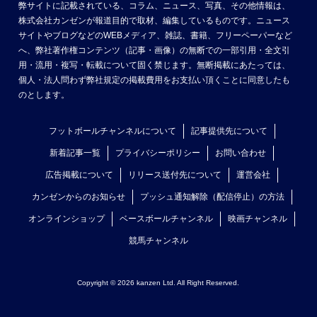
弊サイトに記載されている、コラム、ニュース、写真、その他情報は、
株式会社カンゼンが報道目的で取材、編集しているものです。ニュース
サイトやブログなどのWEBメディア、雑誌、書籍、フリーペーパーなど
へ、弊社著作権コンテンツ（記事・画像）の無断での一部引用・全文引
用・流用・複写・転載について固く禁じます。無断掲載にあたっては、
個人・法人問わず弊社規定の掲載費用をお支払い頂くことに同意したも
のとします。
フットボールチャンネルについて
記事提供先について
新着記事一覧
プライバシーポリシー
お問い合わせ
広告掲載について
リリース送付先について
運営会社
カンゼンからのお知らせ
プッシュ通知解除（配信停止）の方法
オンラインショップ
ベースボールチャンネル
映画チャンネル
競馬チャンネル
Copyright © 2026 kanzen Ltd. All Right Reserved.