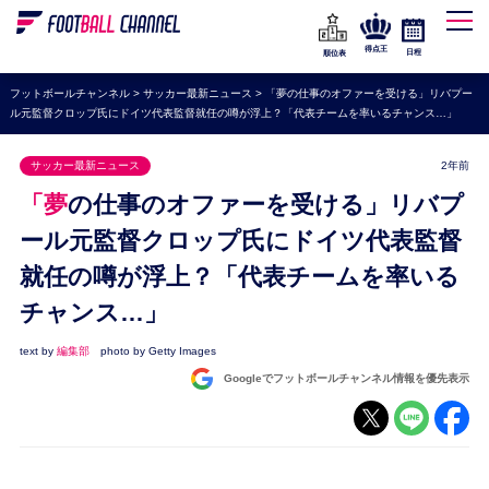
WEリーグ
なでしこジャパン
得点王
日程
順位表
海外サッカー
フットボールチャンネル
>
サッカー最新ニュース
>
「夢の仕事のオファーを受ける」リバプー
ル元監督クロップ氏にドイツ代表監督就任の噂が浮上？「代表チームを率いるチャンス…」
プレミアリーグ
ラ・リーガ
サッカー最新ニュース
2年前
セリエA
「夢の仕事のオファーを受ける」リバプ
ブンデスリーガ
ール元監督クロップ氏にドイツ代表監督
就任の噂が浮上？「代表チームを率いる
UEFA
チャンス…」
ナショナルチーム
高校サッカー
text by
編集部
photo by Getty Images
Googleでフットボールチャンネル情報を優先表示
動画