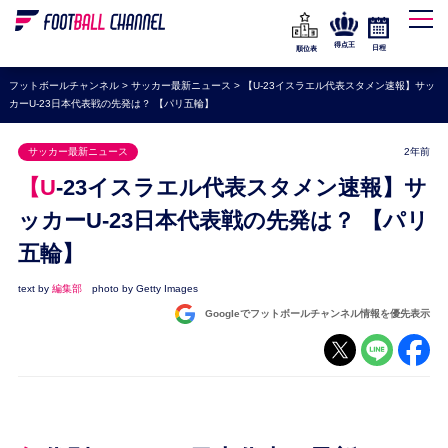
WEリーグ
なでしこジャパン
得点王
日程
順位表
海外サッカー
フットボールチャンネル
>
サッカー最新ニュース
>
【U-23イスラエル代表スタメン速報】サッ
カーU-23日本代表戦の先発は？ 【パリ五輪】
プレミアリーグ
ラ・リーガ
サッカー最新ニュース
2年前
セリエA
【U-23イスラエル代表スタメン速報】サ
ブンデスリーガ
ッカーU-23日本代表戦の先発は？ 【パリ
五輪】
UEFA
ナショナルチーム
text by
編集部
photo by Getty Images
Googleでフットボールチャンネル情報を優先表示
高校サッカー
動画