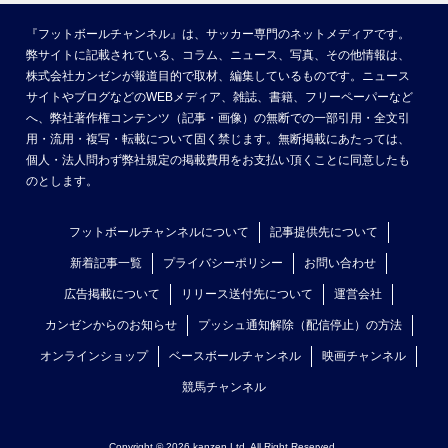
『フットボールチャンネル』は、サッカー専門のネットメディアです。
弊サイトに記載されている、コラム、ニュース、写真、その他情報は、
株式会社カンゼンが報道目的で取材、編集しているものです。ニュース
サイトやブログなどのWEBメディア、雑誌、書籍、フリーペーパーなど
へ、弊社著作権コンテンツ（記事・画像）の無断での一部引用・全文引
用・流用・複写・転載について固く禁じます。無断掲載にあたっては、
個人・法人問わず弊社規定の掲載費用をお支払い頂くことに同意したも
のとします。
フットボールチャンネルについて
記事提供先について
新着記事一覧
プライバシーポリシー
お問い合わせ
広告掲載について
リリース送付先について
運営会社
カンゼンからのお知らせ
プッシュ通知解除（配信停止）の方法
オンラインショップ
ベースボールチャンネル
映画チャンネル
競馬チャンネル
Copyright © 2026 kanzen Ltd. All Right Reserved.