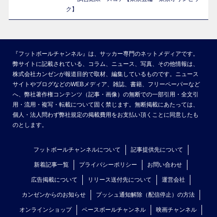
ク】
『フットボールチャンネル』は、サッカー専門のネットメディアです。
弊サイトに記載されている、コラム、ニュース、写真、その他情報は、
株式会社カンゼンが報道目的で取材、編集しているものです。ニュース
サイトやブログなどのWEBメディア、雑誌、書籍、フリーペーパーなど
へ、弊社著作権コンテンツ（記事・画像）の無断での一部引用・全文引
用・流用・複写・転載について固く禁じます。無断掲載にあたっては、
個人・法人問わず弊社規定の掲載費用をお支払い頂くことに同意したも
のとします。
フットボールチャンネルについて
記事提供先について
新着記事一覧
プライバシーポリシー
お問い合わせ
広告掲載について
リリース送付先について
運営会社
カンゼンからのお知らせ
プッシュ通知解除（配信停止）の方法
オンラインショップ
ベースボールチャンネル
映画チャンネル