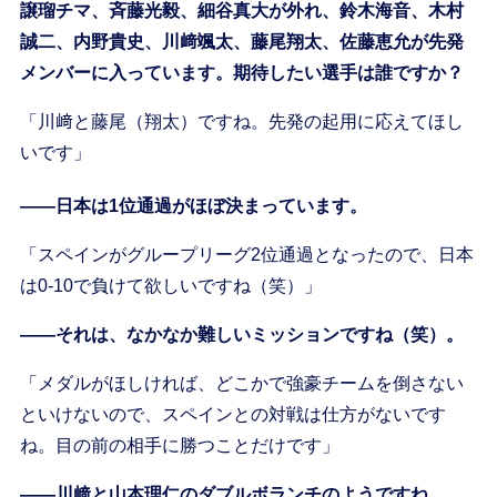
譲瑠チマ、斉藤光毅、細谷真大が外れ、鈴木海音、木村
誠二、内野貴史、川﨑颯太、藤尾翔太、佐藤恵允が先発
メンバーに入っています。期待したい選手は誰ですか？
「川﨑と藤尾（翔太）ですね。先発の起用に応えてほし
いです」
――日本は1位通過がほぼ決まっています。
「スペインがグループリーグ2位通過となったので、日本
は0-10で負けて欲しいですね（笑）」
――それは、なかなか難しいミッションですね（笑）。
「メダルがほしければ、どこかで強豪チームを倒さない
といけないので、スペインとの対戦は仕方がないです
ね。目の前の相手に勝つことだけです」
――川﨑と山本理仁のダブルボランチのようですね。