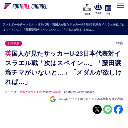
WEリーグ
なでしこジャパン
得点王
日程
順位表
海外サッカー
フットボールチャンネル
>
日本代表
>
英国人が見たサッカーU-23日本代表対イスラエル戦「次
はスペイン…」「藤田譲瑠チマがいないと…」「メダルが欲しければ…」
プレミアリーグ
ラ・リーガ
日本代表
2年前
セリエA
英国人が見たサッカーU-23日本代表対イ
ブンデスリーガ
スラエル戦「次はスペイン…」「藤田譲
瑠チマがいないと…」「メダルが欲しけ
UEFA
れば…」
ナショナルチーム
高校サッカー
シリーズ：
英国人が見た○○戦
text by
編集部
photo by Getty Images
Googleでフットボールチャンネル情報を優先表示
動画