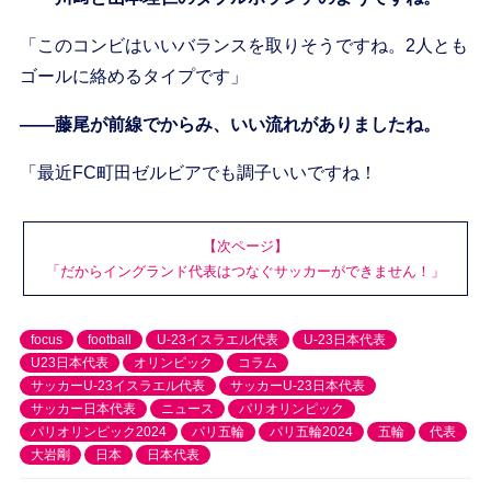
「このコンビはいいバランスを取りそうですね。2人とも
ゴールに絡めるタイプです」
――藤尾が前線でからみ、いい流れがありましたね。
「最近FC町田ゼルビアでも調子いいですね！
【次ページ】
「だからイングランド代表はつなぐサッカーができません！」
focus
football
U-23イスラエル代表
U-23日本代表
U23日本代表
オリンピック
コラム
サッカーU-23イスラエル代表
サッカーU-23日本代表
サッカー日本代表
ニュース
パリオリンピック
パリオリンピック2024
パリ五輪
パリ五輪2024
五輪
代表
大岩剛
日本
日本代表