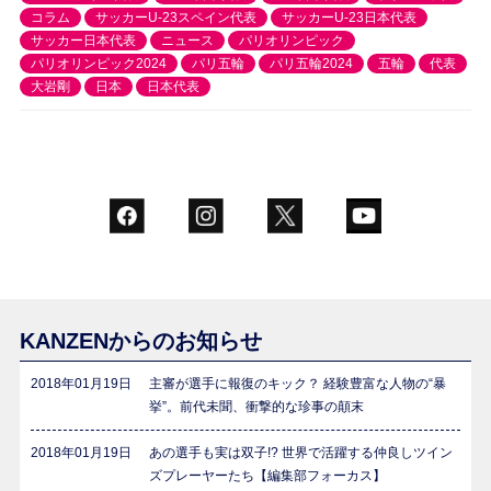
コラム
サッカーU-23スペイン代表
サッカーU-23日本代表
サッカー日本代表
ニュース
パリオリンピック
パリオリンピック2024
パリ五輪
パリ五輪2024
五輪
代表
大岩剛
日本
日本代表
KANZENからのお知らせ
2018年01月19日
主審が選手に報復のキック？ 経験豊富な人物の“暴
挙”。前代未聞、衝撃的な珍事の顛末
2018年01月19日
あの選手も実は双子!? 世界で活躍する仲良しツイン
ズプレーヤーたち【編集部フォーカス】