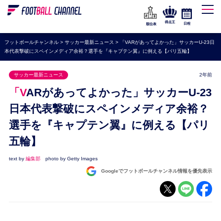
WEリーグ
なでしこジャパン
得点王
日程
順位表
海外サッカー
フットボールチャンネル
>
サッカー最新ニュース
>
「VARがあってよかった」サッカーU-23日
本代表撃破にスペインメディア余裕？選手を『キャプテン翼』に例える【パリ五輪】
プレミアリーグ
ラ・リーガ
サッカー最新ニュース
2年前
セリエA
「VARがあってよかった」サッカーU-23
ブンデスリーガ
日本代表撃破にスペインメディア余裕？
選手を『キャプテン翼』に例える【パリ
UEFA
五輪】
ナショナルチーム
高校サッカー
text by
編集部
photo by Getty Images
Googleでフットボールチャンネル情報を優先表示
動画