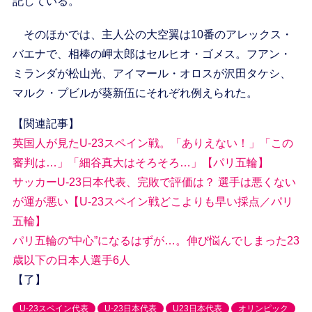
記している。
そのほかでは、主人公の大空翼は10番のアレックス・
バエナで、相棒の岬太郎はセルヒオ・ゴメス。フアン・
ミランダが松山光、アイマール・オロスが沢田タケシ、
マルク・プビルが葵新伍にそれぞれ例えられた。
【関連記事】
英国人が見たU-23スペイン戦。「ありえない！」「この
審判は…」「細谷真大はそろそろ…」【パリ五輪】
サッカーU-23日本代表、完敗で評価は？ 選手は悪くない
が運が悪い【U-23スペイン戦どこよりも早い採点／パリ
五輪】
パリ五輪の“中心”になるはずが…。伸び悩んでしまった23
歳以下の日本人選手6人
【了】
U-23スペイン代表
U-23日本代表
U23日本代表
オリンピック