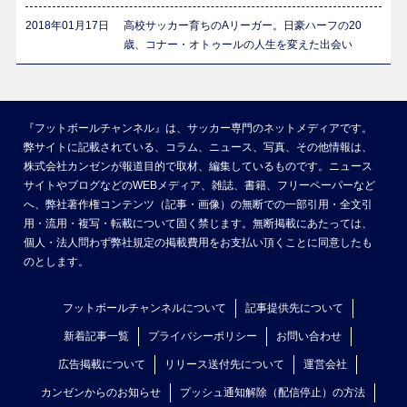
2018年01月17日
高校サッカー育ちのAリーガー。日豪ハーフの20
歳、コナー・オトゥールの人生を変えた出会い
『フットボールチャンネル』は、サッカー専門のネットメディアです。
弊サイトに記載されている、コラム、ニュース、写真、その他情報は、
株式会社カンゼンが報道目的で取材、編集しているものです。ニュース
サイトやブログなどのWEBメディア、雑誌、書籍、フリーペーパーなど
へ、弊社著作権コンテンツ（記事・画像）の無断での一部引用・全文引
用・流用・複写・転載について固く禁じます。無断掲載にあたっては、
個人・法人問わず弊社規定の掲載費用をお支払い頂くことに同意したも
のとします。
フットボールチャンネルについて
記事提供先について
新着記事一覧
プライバシーポリシー
お問い合わせ
広告掲載について
リリース送付先について
運営会社
カンゼンからのお知らせ
プッシュ通知解除（配信停止）の方法