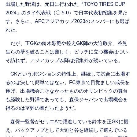
出場した野澤は、元日に行われた『TOYO TIRES CUP
2024』のタイ代表戦（〇 5-0）で日本代表初招集を果た
す。さらに、AFCアジアカップ2023のメンバーにも選ば
れた。
だが、正GKの鈴木彩艶や控えGK陣の大迫敬介、谷晃
生らの壁を破ることは難しく、ピッチに立つ機会はつい
ぞ訪れず。アジアカップ以降は招集外が続いている。
GKというポジションの特性上、継続して試合に出場す
るのは決して簡単ではない。FC東京で目覚ましい成長を
遂げ、出場機会こそなかったもののオリンピックの舞台
も経験した野澤であっても、森保ジャパンで出場機会を
得るのは至難の業だったようだ。
森保一監督がセリエAで躍進している鈴木を正GKに据
え、バックアップとして大迫と谷を継続して選んでいる