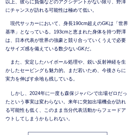
以上、彼らに負傷などのアクシデントがない限り、野澤
にチャンスが訪れる可能性は極めて低い。
現代サッカーにおいて、身長190cm超えのGKは「世界
基準」となっている。193cmと恵まれた身体を持つ野澤
は、日本代表が世界の強豪と競り合っていくうえで必要
なサイズ感を備えている数少ないGKだ。
また、安定したハイボール処理や、鋭い反射神経を生
かしたセービングも魅力的。まだ若いため、今後さらに
実力を伸ばす余地も残している。
しかし、2024年に一度も森保ジャパンで出場ゼロだっ
たという事実は変わらない。来年に突如出場機会が訪れ
る可能性も低く、このまま当分代表活動からフェードア
ウトしてしまうかもしれない。