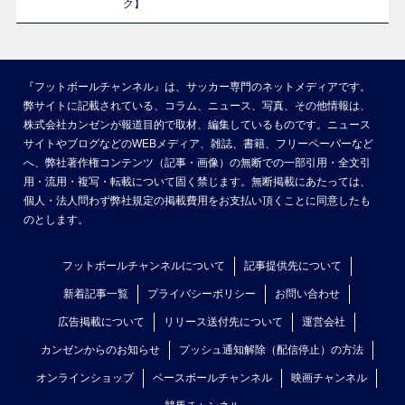
ク】
『フットボールチャンネル』は、サッカー専門のネットメディアです。
弊サイトに記載されている、コラム、ニュース、写真、その他情報は、
株式会社カンゼンが報道目的で取材、編集しているものです。ニュース
サイトやブログなどのWEBメディア、雑誌、書籍、フリーペーパーなど
へ、弊社著作権コンテンツ（記事・画像）の無断での一部引用・全文引
用・流用・複写・転載について固く禁じます。無断掲載にあたっては、
個人・法人問わず弊社規定の掲載費用をお支払い頂くことに同意したも
のとします。
フットボールチャンネルについて
記事提供先について
新着記事一覧
プライバシーポリシー
お問い合わせ
広告掲載について
リリース送付先について
運営会社
カンゼンからのお知らせ
プッシュ通知解除（配信停止）の方法
オンラインショップ
ベースボールチャンネル
映画チャンネル