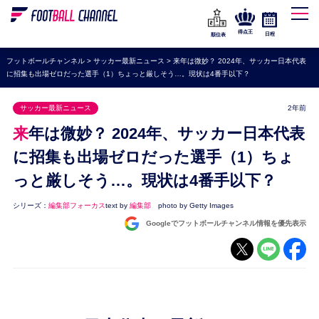
WEリーグ
なでしこジャパン
得点王
日程
順位表
海外サッカー
フットボールチャンネル
>
サッカー最新ニュース
>
来年は微妙？ 2024年、サッカー日本代表
に招集も出場ゼロだった選手（1）ちょっと厳しそう…。現状は4番手以下？
プレミアリーグ
ラ・リーガ
サッカー最新ニュース
2年前
セリエA
来年は微妙？ 2024年、サッカー日本代表
ブンデスリーガ
に招集も出場ゼロだった選手（1）ちょ
っと厳しそう…。現状は4番手以下？
UEFA
ナショナルチーム
シリーズ：
編集部フォーカス
text by
編集部
photo by Getty Images
Googleでフットボールチャンネル情報を優先表示
高校サッカー
動画