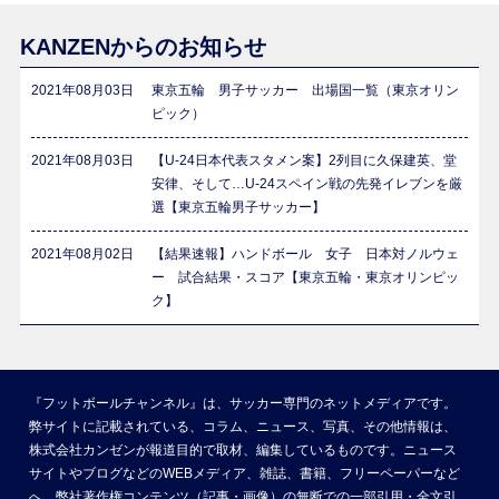
KANZENからのお知らせ
2021年08月03日
東京五輪 男子サッカー 出場国一覧（東京オリン
ピック）
2021年08月03日
【U-24日本代表スタメン案】2列目に久保建英、堂
安律、そして…U-24スペイン戦の先発イレブンを厳
選【東京五輪男子サッカー】
2021年08月02日
【結果速報】ハンドボール 女子 日本対ノルウェ
ー 試合結果・スコア【東京五輪・東京オリンピッ
ク】
『フットボールチャンネル』は、サッカー専門のネットメディアです。
弊サイトに記載されている、コラム、ニュース、写真、その他情報は、
株式会社カンゼンが報道目的で取材、編集しているものです。ニュース
サイトやブログなどのWEBメディア、雑誌、書籍、フリーペーパーなど
へ、弊社著作権コンテンツ（記事・画像）の無断での一部引用・全文引