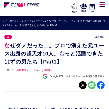
WEリーグ
なでしこジャパン
得点王
日程
順位表
海外サッカー
フットボールチャンネル
>
Jリーグ
>
J1
>
なぜダメだった…。プロで消えた元ユース出身の超
天才10人。もっと活躍できたはずの男たち【Part1】
プレミアリーグ
ラ・リーガ
J1
11か月前
セリエA
なぜダメだった…。プロで消えた元ユー
ブンデスリーガ
ス出身の超天才10人。もっと活躍できた
はずの男たち【Part1】
UEFA
ナショナルチーム
シリーズ：
編集部フォーカス
text by
編集部
Googleでフットボールチャンネル情報を優先表示
高校サッカー
動画