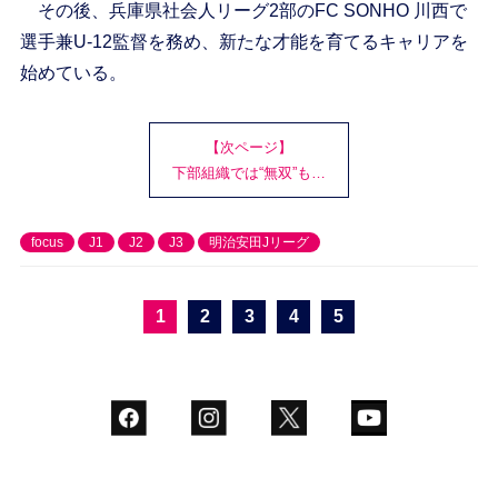
その後、兵庫県社会人リーグ2部のFC SONHO 川西で
選手兼U-12監督を務め、新たな才能を育てるキャリアを
始めている。
【次ページ】
下部組織では“無双”も…
focus
J1
J2
J3
明治安田Jリーグ
1
2
3
4
5