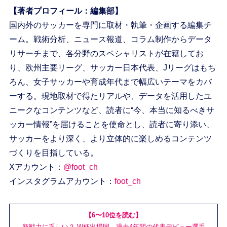
【著者プロフィール：編集部】
国内外のサッカーを専門に取材・執筆・企画する編集チ
ーム。戦術分析、ニュース報道、コラム制作からデータ
リサーチまで、各分野のスペシャリストが在籍してお
り、欧州主要リーグ、サッカー日本代表、Jリーグはもち
ろん、女子サッカーや育成年代まで幅広いテーマをカバ
ーする。現地取材で得たリアルや、データを活用したユ
ニークなコンテンツなど、読者に“今、本当に知るべきサ
ッカー情報”を届けることを使命とし、読者に寄り添い、
サッカーをより深く、より立体的に楽しめるコンテンツ
づくりを目指している。
Xアカウント：
@foot_ch
インスタグラムアカウント：
foot_ch
【6〜10位を読む】
新戦力に乏しい？ W杯出場国、過去4年間の代表デビュー選手