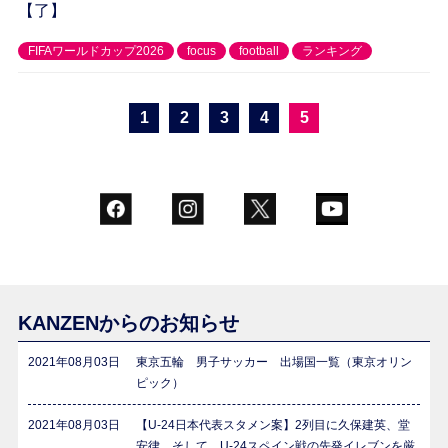
【了】
FIFAワールドカップ2026
focus
football
ランキング
1
2
3
4
5
KANZENからのお知らせ
2021年08月03日
東京五輪 男子サッカー 出場国一覧（東京オリン
ピック）
2021年08月03日
【U-24日本代表スタメン案】2列目に久保建英、堂
安律、そして…U-24スペイン戦の先発イレブンを厳