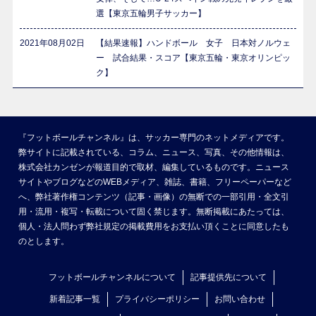
選【東京五輪男子サッカー】
2021年08月02日
【結果速報】ハンドボール 女子 日本対ノルウェ
ー 試合結果・スコア【東京五輪・東京オリンピッ
ク】
『フットボールチャンネル』は、サッカー専門のネットメディアです。
弊サイトに記載されている、コラム、ニュース、写真、その他情報は、
株式会社カンゼンが報道目的で取材、編集しているものです。ニュース
サイトやブログなどのWEBメディア、雑誌、書籍、フリーペーパーなど
へ、弊社著作権コンテンツ（記事・画像）の無断での一部引用・全文引
用・流用・複写・転載について固く禁じます。無断掲載にあたっては、
個人・法人問わず弊社規定の掲載費用をお支払い頂くことに同意したも
のとします。
フットボールチャンネルについて
記事提供先について
新着記事一覧
プライバシーポリシー
お問い合わせ