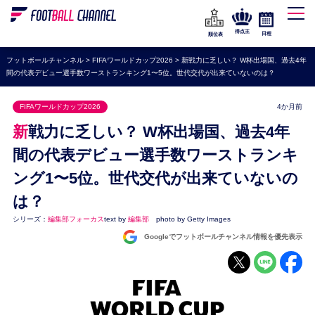
WEリーグ
なでしこジャパン
得点王
日程
順位表
海外サッカー
フットボールチャンネル
>
FIFAワールドカップ2026
>
新戦力に乏しい？ W杯出場国、過去4年
間の代表デビュー選手数ワーストランキング1〜5位。世代交代が出来ていないのは？
プレミアリーグ
ラ・リーガ
FIFAワールドカップ2026
4か月前
セリエA
新戦力に乏しい？ W杯出場国、過去4年
ブンデスリーガ
間の代表デビュー選手数ワーストランキ
ング1〜5位。世代交代が出来ていないの
UEFA
は？
ナショナルチーム
シリーズ：
編集部フォーカス
text by
編集部
photo by Getty Images
高校サッカー
Googleでフットボールチャンネル情報を優先表示
動画