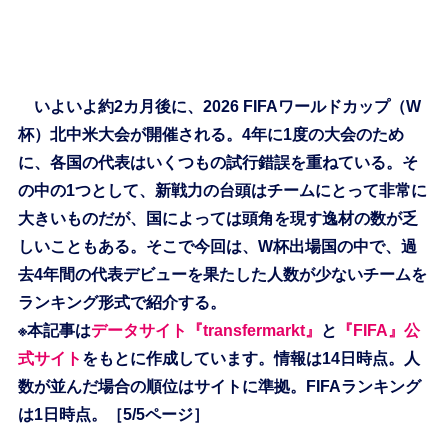
いよいよ約2カ月後に、2026 FIFAワールドカップ（W
杯）北中米大会が開催される。4年に1度の大会のため
に、各国の代表はいくつもの試行錯誤を重ねている。そ
の中の1つとして、新戦力の台頭はチームにとって非常に
大きいものだが、国によっては頭角を現す逸材の数が乏
しいこともある。そこで今回は、W杯出場国の中で、過
去4年間の代表デビューを果たした人数が少ないチームを
ランキング形式で紹介する。
※本記事は
データサイト『transfermarkt』
と
『FIFA』公
式サイト
をもとに作成しています。情報は14日時点。人
数が並んだ場合の順位はサイトに準拠。FIFAランキング
は1日時点。［5/5ページ］