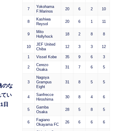
Yokohama
7
20
6
2
10
F.Marinos
Kashiwa
8
20
6
1
11
Reysol
Mito
9
18
2
8
8
Hollyhock
JEF United
10
12
3
3
12
Chiba
1
Vissel Kobe
35
9
6
3
Cerezo
2
31
7
6
5
Osaka
Nagoya
3
Grampus
31
8
5
5
格のな
Eight
れてい
Sanfrecce
4
30
8
4
6
Hiroshima
1日
Gamba
5
28
5
8
5
Osaka
Fagiano
6
26
6
6
6
Okayama FC