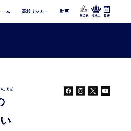
チーム
高校サッカー
動画
順位表
得点王
日程
4か月前
ない