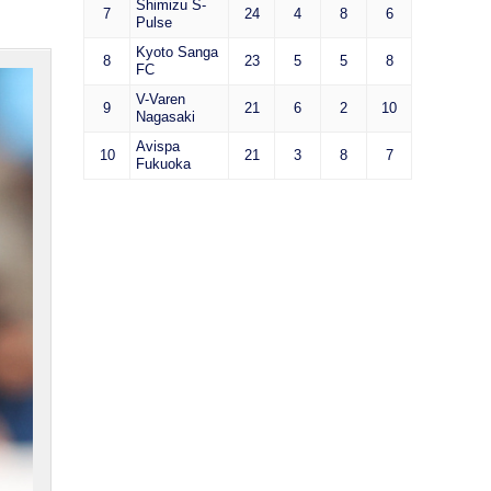
Shimizu S-
7
24
4
8
6
Pulse
Kyoto Sanga
8
23
5
5
8
FC
V-Varen
9
21
6
2
10
Nagasaki
Avispa
10
21
3
8
7
Fukuoka