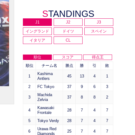
STANDINGS
J1
J2
J3
イングランド
ドイツ
スペイン
イタリア
CL
順位
スコア
得点王
順位
チーム名
勝点
勝
引
敗
Kashima
1
45
13
4
1
Antlers
2
FC Tokyo
37
9
6
3
Machida
3
37
8
8
2
Zelvia
Kawasaki
4
28
7
4
7
Frontale
5
Tokyo Verdy
28
7
4
7
Urawa Red
6
25
7
4
7
Diamonds