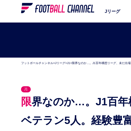
Jリーグ
フットボールチャンネル
>
Jリーグ
>
J1
>
限界なのか…。J1百年構想リーグ、未だ出
J1
限界なのか…。J1百年構想リーグ、未だ出場なしの
ベテラン5人。経験豊