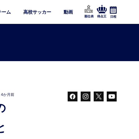
チーム
高校サッカー
動画
順位表
得点王
日程
4か月前
と