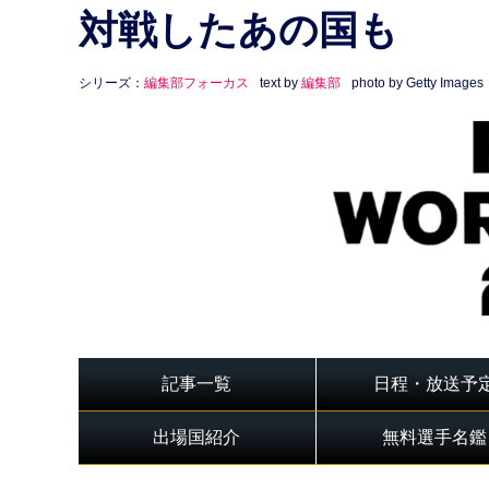
対戦したあの国も
シリーズ：
編集部フォーカス
text by
編集部
photo by Getty Images
記事一覧
日程・放送予
出場国紹介
無料選手名鑑