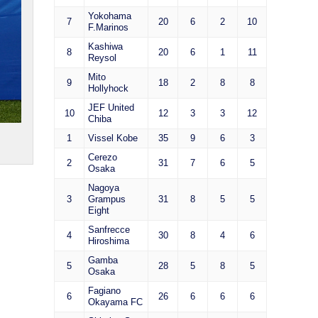
Yokohama
7
20
6
2
10
F.Marinos
Kashiwa
8
20
6
1
11
Reysol
Mito
9
18
2
8
8
Hollyhock
JEF United
10
12
3
3
12
Chiba
1
Vissel Kobe
35
9
6
3
Cerezo
2
31
7
6
5
Osaka
Nagoya
3
Grampus
31
8
5
5
Eight
Sanfrecce
4
30
8
4
6
Hiroshima
Gamba
5
28
5
8
5
Osaka
Fagiano
6
26
6
6
6
Okayama FC