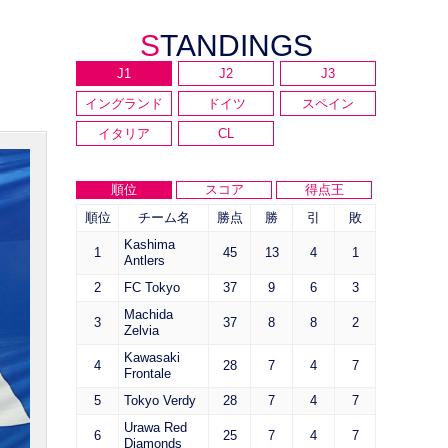
STANDINGS
J1
J2
J3
イングランド
ドイツ
スペイン
イタリア
CL
順位
スコア
得点王
順位
チーム名
勝点
勝
引
敗
Kashima
1
45
13
4
1
Antlers
2
FC Tokyo
37
9
6
3
Machida
3
37
8
8
2
Zelvia
Kawasaki
4
28
7
4
7
Frontale
5
Tokyo Verdy
28
7
4
7
Urawa Red
6
25
7
4
7
Diamonds