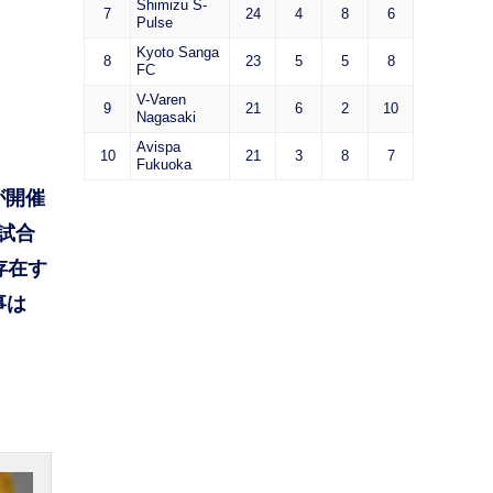
Shimizu S-
7
24
4
8
6
Pulse
Kyoto Sanga
8
23
5
5
8
FC
V-Varen
9
21
6
2
10
Nagasaki
Avispa
10
21
3
8
7
Fukuoka
が開催
試合
存在す
事は