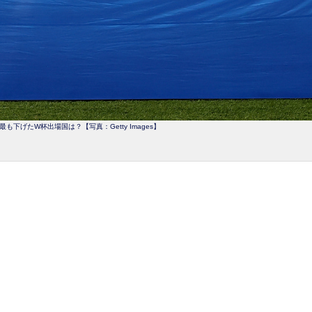
最も下げたW杯出場国は？【写真：Getty Images】