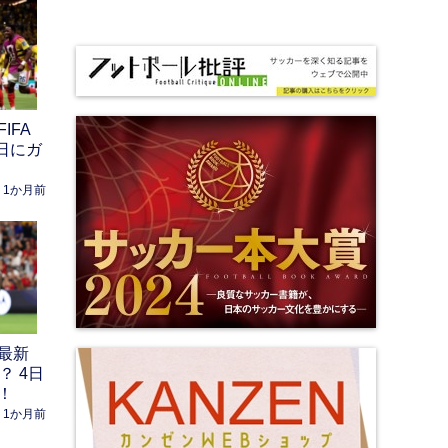
IFA
日にガ
1か月前
最新
？ 4日
！
1か月前