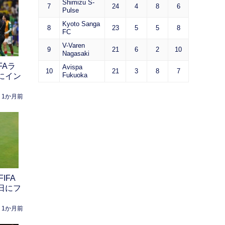
Shimizu S-
7
24
4
8
6
Pulse
Kyoto Sanga
8
23
5
5
8
FC
V-Varen
9
21
6
2
10
Nagasaki
FAラ
Avispa
10
21
3
8
7
Fukuoka
にイン
1か月前
IFA
日にフ
1か月前