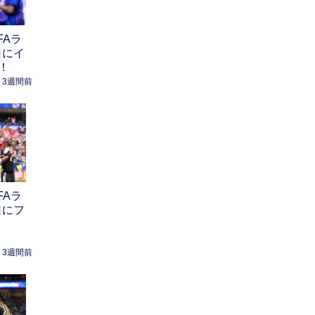
FAラ
日にイ
！
3週間前
FAラ
日にフ
3週間前