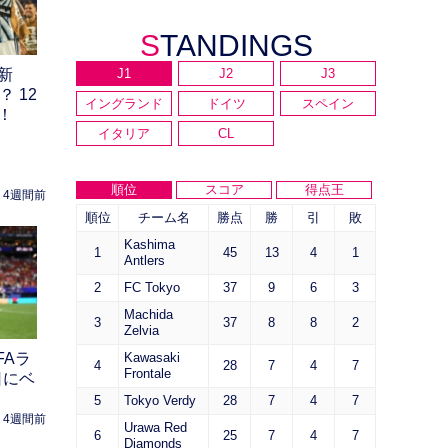
STANDINGS
新
J1
J2
J3
 12
イングランド
ドイツ
スペイン
！
イタリア
CL
順位
スコア
得点王
4週間前
順位
チーム名
勝点
勝
引
敗
Kashima
1
45
13
4
1
Antlers
2
FC Tokyo
37
9
6
3
Machida
3
37
8
8
2
Zelvia
FAラ
Kawasaki
4
28
7
4
7
Frontale
日にベ
5
Tokyo Verdy
28
7
4
7
4週間前
Urawa Red
6
25
7
4
7
Diamonds