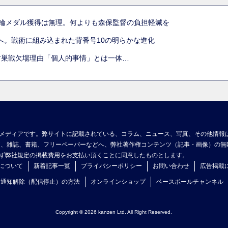
五輪メダル獲得は無理。何よりも森保監督の負担軽減を
へ。戦術に組み込まれた背番号10の明らかな進化
古巣戦欠場理由「個人的事情」とは一体…
メディアです。弊サイトに記載されている、コラム、ニュース、写真、その他情報
ア、雑誌、書籍、フリーペーパーなどへ、弊社著作権コンテンツ（記事・画像）の無
ず弊社規定の掲載費用をお支払い頂くことに同意したものとします。
について
新着記事一覧
プライバシーポリシー
お問い合わせ
広告掲載
ュ通知解除（配信停止）の方法
オンラインショップ
ベースボールチャンネル
Copyright © 2026 kanzen Ltd. All Right Reserved.