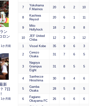
Yokohama
7
20
6
2
10
F.Marinos
Kashiwa
8
20
6
1
11
Reysol
Mito
9
18
2
8
8
Hollyhock
Aラン
JEF United
コロン
10
12
3
3
12
Chiba
1か月前
1
Vissel Kobe
35
9
6
3
Cerezo
2
31
7
6
5
Osaka
Nagoya
3
Grampus
31
8
5
5
Eight
Sanfrecce
4
30
8
4
6
Hiroshima
最新
Gamba
5
28
5
8
5
？ 7日
Osaka
！
Fagiano
1か月前
6
26
6
6
6
Okayama FC