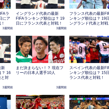
FAラ
イングランド代表の最新
フランス代表の最新FI
日にア
FIFAランキング順位は？ 19
ンキング順位は？ 19
戦！
日にフランス代表と対戦！
ングランド代表と対戦
3週間前
3週間前
最新
まだ決まらない！？ 現在フ
スペイン代表の最新FI
？ 16
リーの日本人選手10人
ンキング順位は？ 15
表と対
ランス代表と対戦！
3週間前
3週間前