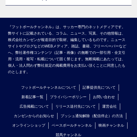
『フットボールチャンネル』は、サッカー専門のネットメディアです。
弊サイトに記載されている、コラム、ニュース、写真、その他情報は、
株式会社カンゼンが報道目的で取材、編集しているものです。ニュース
サイトやブログなどのWEBメディア、雑誌、書籍、フリーペーパーなど
へ、弊社著作権コンテンツ（記事・画像）の無断での一部引用・全文引
用・流用・複写・転載について固く禁じます。無断掲載にあたっては、
個人・法人問わず弊社規定の掲載費用をお支払い頂くことに同意したも
のとします。
フットボールチャンネルについて
記事提供先について
新着記事一覧
プライバシーポリシー
お問い合わせ
広告掲載について
リリース送付先について
運営会社
カンゼンからのお知らせ
プッシュ通知解除（配信停止）の方法
オンラインショップ
ベースボールチャンネル
映画チャンネル
競馬チャンネル