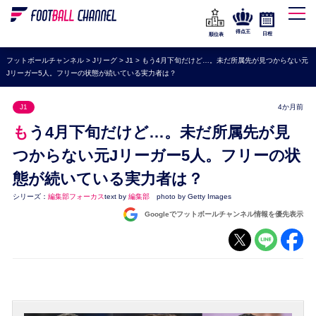
WEリーグ
なでしこジャパン
得点王
日程
順位表
海外サッカー
フットボールチャンネル
>
Jリーグ
>
J1
>
もう4月下旬だけど…。未だ所属先が見つからない元
Jリーガー5人。フリーの状態が続いている実力者は？
プレミアリーグ
ラ・リーガ
J1
4か月前
セリエA
もう4月下旬だけど…。未だ所属先が見
ブンデスリーガ
つからない元Jリーガー5人。フリーの状
態が続いている実力者は？
UEFA
シリーズ：
編集部フォーカス
text by
編集部
photo by Getty Images
ナショナルチーム
Googleでフットボールチャンネル情報を優先表示
高校サッカー
動画