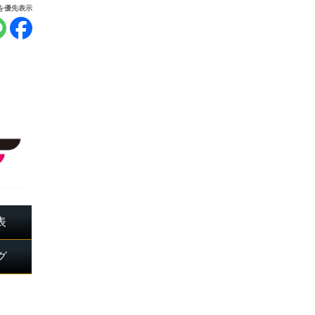
報を優先表示
表
グ