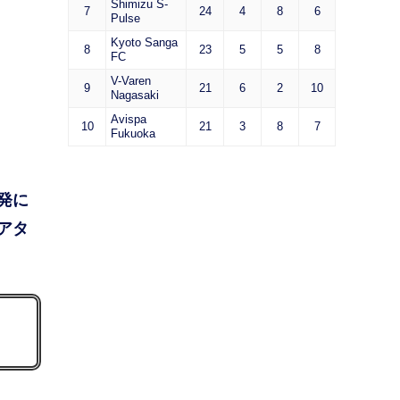
Shimizu S-
7
24
4
8
6
Pulse
Kyoto Sanga
8
23
5
5
8
FC
V-Varen
9
21
6
2
10
Nagasaki
Avispa
10
21
3
8
7
Fukuoka
発に
アタ