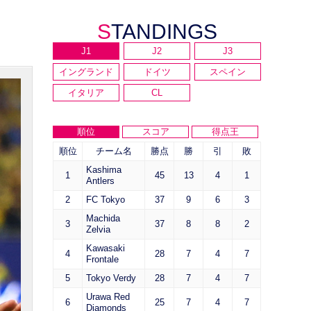
STANDINGS
J1
J2
J3
イングランド
ドイツ
スペイン
イタリア
CL
順位
スコア
得点王
順位
チーム名
勝点
勝
引
敗
Kashima
1
45
13
4
1
Antlers
2
FC Tokyo
37
9
6
3
Machida
3
37
8
8
2
Zelvia
Kawasaki
4
28
7
4
7
Frontale
5
Tokyo Verdy
28
7
4
7
Urawa Red
6
25
7
4
7
Diamonds