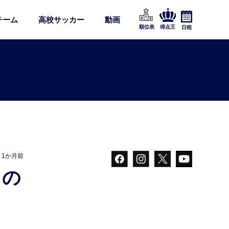
チーム
高校サッカー
動画
順位表
得点王
日程
1か月前