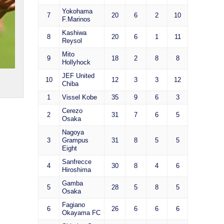
Yokohama
7
20
6
2
10
F.Marinos
Kashiwa
8
20
6
1
11
Reysol
Mito
9
18
2
8
8
Hollyhock
JEF United
10
12
3
3
12
Chiba
1
Vissel Kobe
35
9
6
3
Cerezo
2
31
7
6
5
Osaka
Nagoya
3
Grampus
31
8
5
5
Eight
Sanfrecce
4
30
8
4
6
Hiroshima
Gamba
5
28
5
8
5
Osaka
Fagiano
6
26
6
6
6
Okayama FC