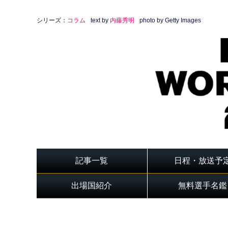
シリーズ：
コラム
text by
内藤秀明
photo by Getty Images
記事一覧
日程・放送予
出場国紹介
無料選手名鑑