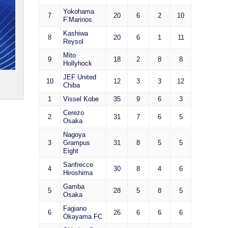
Yokohama
7
20
6
2
10
F.Marinos
Kashiwa
8
20
6
1
11
Reysol
Mito
9
18
2
8
8
Hollyhock
JEF United
10
12
3
3
12
Chiba
1
Vissel Kobe
35
9
6
3
Cerezo
2
31
7
6
5
Osaka
Nagoya
3
Grampus
31
8
5
5
Eight
Sanfrecce
4
30
8
4
6
Hiroshima
Gamba
5
28
5
8
5
Osaka
Fagiano
6
26
6
6
6
Okayama FC