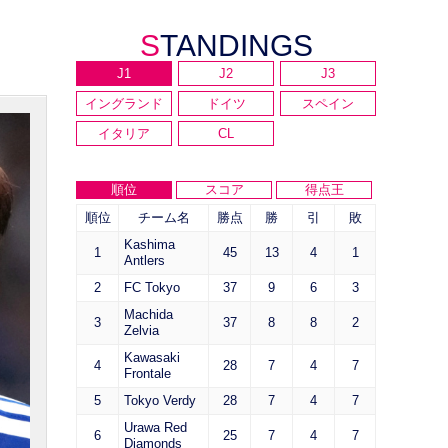
STANDINGS
J1
J2
J3
イングランド
ドイツ
スペイン
イタリア
CL
順位
スコア
得点王
順位
チーム名
勝点
勝
引
敗
Kashima
1
45
13
4
1
Antlers
2
FC Tokyo
37
9
6
3
Machida
3
37
8
8
2
Zelvia
Kawasaki
4
28
7
4
7
Frontale
5
Tokyo Verdy
28
7
4
7
Urawa Red
6
25
7
4
7
Diamonds