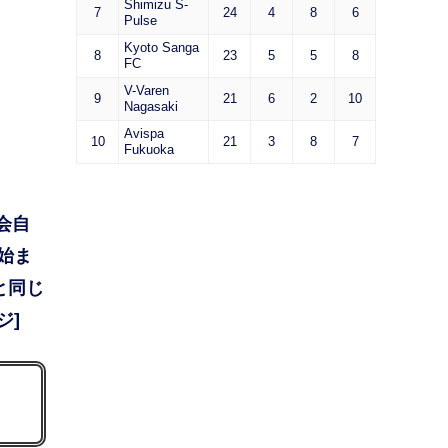
Shimizu S-
7
24
4
8
6
Pulse
Kyoto Sanga
8
23
5
5
8
FC
V-Varen
9
21
6
2
10
Nagasaki
Avispa
10
21
3
8
7
Fukuoka
会自
始ま
と同じ
ジ]