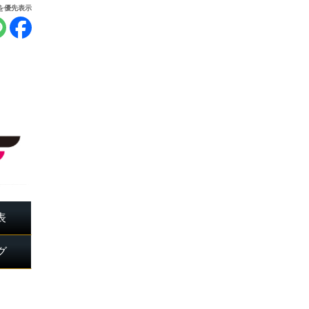
報を優先表示
表
グ