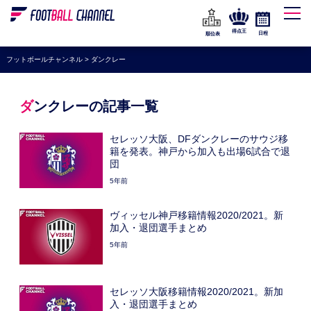
WEリーグ
なでしこジャパン
得点王
日程
順位表
海外サッカー
フットボールチャンネル
>
ダンクレー
プレミアリーグ
ラ・リーガ
ダンクレーの記事一覧
セリエA
セレッソ大阪、DFダンクレーのサウジ移
ブンデスリーガ
籍を発表。神戸から加入も出場6試合で退
団
UEFA
5年前
ナショナルチーム
ヴィッセル神戸移籍情報2020/2021。新
高校サッカー
加入・退団選手まとめ
5年前
動画
セレッソ大阪移籍情報2020/2021。新加
入・退団選手まとめ