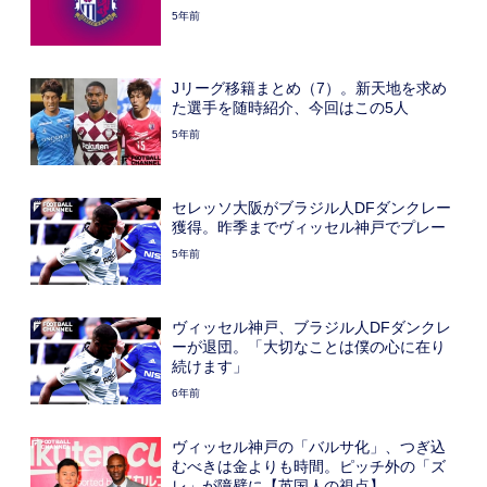
5年前
Jリーグ移籍まとめ（7）。新天地を求め
た選手を随時紹介、今回はこの5人
5年前
セレッソ大阪がブラジル人DFダンクレー
獲得。昨季までヴィッセル神戸でプレー
5年前
ヴィッセル神戸、ブラジル人DFダンクレ
ーが退団。「大切なことは僕の心に在り
続けます」
6年前
ヴィッセル神戸の「バルサ化」、つぎ込
むべきは金よりも時間。ピッチ外の「ズ
レ」が障壁に【英国人の視点】