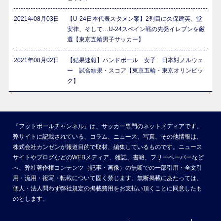
2021年08月03日
【U-24日本代表スタメン案】2列目に久保建英、堂
安律、そして…U-24スペイン戦の先発イレブンを厳
選【東京五輪男子サッカー】
2021年08月02日
【結果速報】ハンドボール 女子 日本対ノルウェ
ー 試合結果・スコア【東京五輪・東京オリンピッ
ク】
『フットボールチャンネル』は、サッカー専門のネットメディアです。
弊サイトに記載されている、コラム、ニュース、写真、その他情報は、
株式会社カンゼンが報道目的で取材、編集しているものです。ニュース
サイトやブログなどのWEBメディア、雑誌、書籍、フリーペーパーなど
へ、弊社著作権コンテンツ（記事・画像）の無断での一部引用・全文引
用・流用・複写・転載について固く禁じます。無断掲載にあたっては、
個人・法人問わず弊社規定の掲載費用をお支払い頂くことに同意したも
のとします。