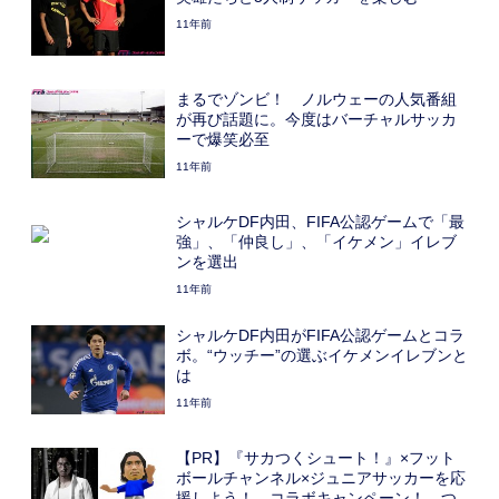
11年前
まるでゾンビ！ ノルウェーの人気番組
が再び話題に。今度はバーチャルサッカ
ーで爆笑必至
11年前
シャルケDF内田、FIFA公認ゲームで「最
強」、「仲良し」、「イケメン」イレブ
ンを選出
11年前
シャルケDF内田がFIFA公認ゲームとコラ
ボ。“ウッチー”の選ぶイケメンイレブンと
は
11年前
【PR】『サカつくシュート！』×フット
ボールチャンネル×ジュニアサッカーを応
援しよう！ コラボキャンペーン！ つ