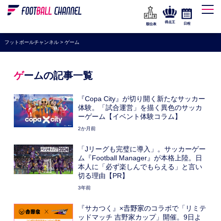
WEリーグ
なでしこジャパン
得点王
日程
順位表
海外サッカー
フットボールチャンネル
>
ゲーム
プレミアリーグ
ラ・リーガ
ゲームの記事一覧
セリエA
『Copa City』が切り開く新たなサッカー
ブンデスリーガ
体験。「試合運営」を描く異色のサッカ
ーゲーム【イベント体験コラム】
UEFA
2か月前
ナショナルチーム
「Jリーグも完璧に導入」。サッカーゲー
ム『Football Manager』が本格上陸。日
高校サッカー
本人に「必ず楽しんでもらえる」と言い
切る理由【PR】
動画
3年前
『サカつく』×𠮷野家のコラボで「リミテ
ッドマッチ 吉野家カップ」開催。9日よ