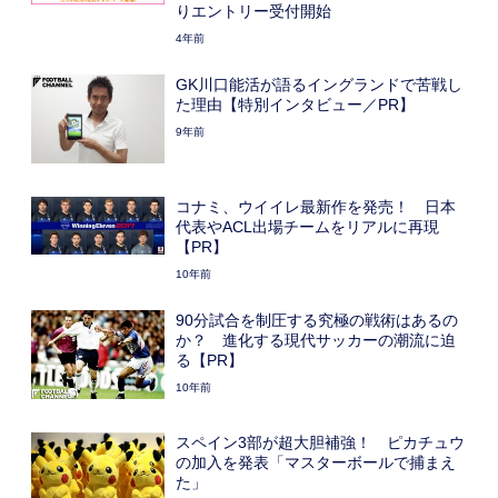
りエントリー受付開始
4年前
GK川口能活が語るイングランドで苦戦し
た理由【特別インタビュー／PR】
9年前
コナミ、ウイイレ最新作を発売！ 日本
代表やACL出場チームをリアルに再現
【PR】
10年前
90分試合を制圧する究極の戦術はあるの
か？ 進化する現代サッカーの潮流に迫
る【PR】
10年前
スペイン3部が超大胆補強！ ピカチュウ
の加入を発表「マスターボールで捕まえ
た」