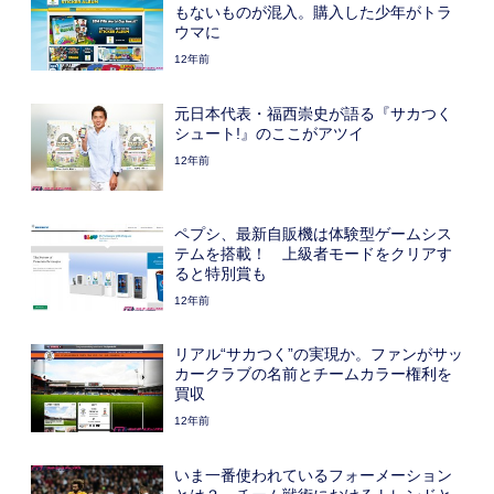
もないものが混入。購入した少年がトラ
ウマに
12年前
元日本代表・福西崇史が語る『サカつく
シュート!』のここがアツイ
12年前
ペプシ、最新自販機は体験型ゲームシス
テムを搭載！ 上級者モードをクリアす
ると特別賞も
12年前
リアル“サカつく”の実現か。ファンがサッ
カークラブの名前とチームカラー権利を
買収
12年前
いま一番使われているフォーメーション