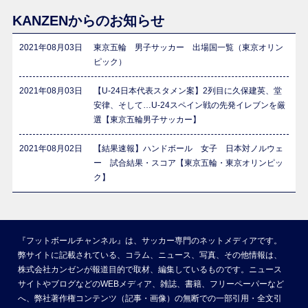
KANZENからのお知らせ
2021年08月03日
東京五輪 男子サッカー 出場国一覧（東京オリン
ピック）
2021年08月03日
【U-24日本代表スタメン案】2列目に久保建英、堂
安律、そして…U-24スペイン戦の先発イレブンを厳
選【東京五輪男子サッカー】
2021年08月02日
【結果速報】ハンドボール 女子 日本対ノルウェ
ー 試合結果・スコア【東京五輪・東京オリンピッ
ク】
『フットボールチャンネル』は、サッカー専門のネットメディアです。
弊サイトに記載されている、コラム、ニュース、写真、その他情報は、
株式会社カンゼンが報道目的で取材、編集しているものです。ニュース
サイトやブログなどのWEBメディア、雑誌、書籍、フリーペーパーなど
へ、弊社著作権コンテンツ（記事・画像）の無断での一部引用・全文引