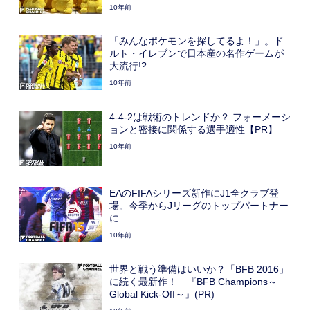
10年前
「みんなポケモンを探してるよ！」。ド
ルト・イレブンで日本産の名作ゲームが
大流行!?
10年前
4-4-2は戦術のトレンドか？ フォーメーシ
ョンと密接に関係する選手適性【PR】
10年前
EAのFIFAシリーズ新作にJ1全クラブ登
場。今季からJリーグのトップパートナー
に
10年前
世界と戦う準備はいいか？「BFB 2016」
に続く最新作！ 『BFB Champions～
Global Kick-Off～』(PR)