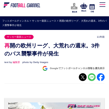
WEリーグ
なでしこジャパン
得点王
日程
順位表
海外サッカー
フットボールチャンネル
>
サッカー最新ニュース
>
再開の欧州リーグ、大荒れの週末。3件のバ
ス襲撃事件が発生
プレミアリーグ
ラ・リーガ
サッカー最新ニュース
11年前
セリエA
再開の欧州リーグ、大荒れの週末。3件
ブンデスリーガ
のバス襲撃事件が発生
UEFA
text by
編集部
photo by Getty Images
Googleでフットボールチャンネル情報を優先表示
ナショナルチーム
高校サッカー
動画