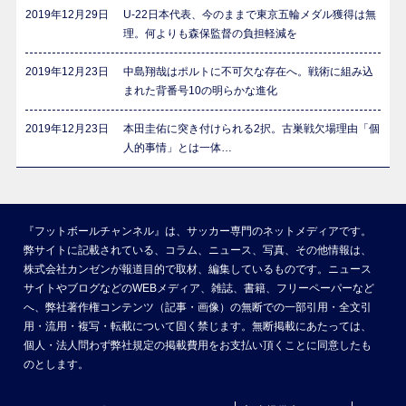
2019年12月29日
U-22日本代表、今のままで東京五輪メダル獲得は無
理。何よりも森保監督の負担軽減を
2019年12月23日
中島翔哉はポルトに不可欠な存在へ。戦術に組み込
まれた背番号10の明らかな進化
2019年12月23日
本田圭佑に突き付けられる2択。古巣戦欠場理由「個
人的事情」とは一体…
『フットボールチャンネル』は、サッカー専門のネットメディアです。
弊サイトに記載されている、コラム、ニュース、写真、その他情報は、
株式会社カンゼンが報道目的で取材、編集しているものです。ニュース
サイトやブログなどのWEBメディア、雑誌、書籍、フリーペーパーなど
へ、弊社著作権コンテンツ（記事・画像）の無断での一部引用・全文引
用・流用・複写・転載について固く禁じます。無断掲載にあたっては、
個人・法人問わず弊社規定の掲載費用をお支払い頂くことに同意したも
のとします。