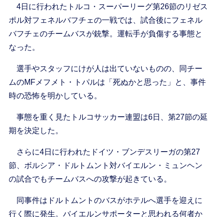
4日に行われたトルコ・スーパーリーグ第26節のリゼス
ポル対フェネルバフチェの一戦では、試合後にフェネル
バフチェのチームバスが銃撃。運転手が負傷する事態と
なった。
選手やスタッフにけが人は出ていないものの、同チー
ムのMFメフメト・トパルは「死ぬかと思った」と、事件
時の恐怖を明かしている。
事態を重く見たトルコサッカー連盟は6日、第27節の延
期を決定した。
さらに4日に行われたドイツ・ブンデスリーガの第27
節、ボルシア・ドルトムント対バイエルン・ミュンヘン
の試合でもチームバスへの攻撃が起きている。
同事件はドルトムントのバスがホテルへ選手を迎えに
行く際に発生。バイエルンサポーターと思われる何者か