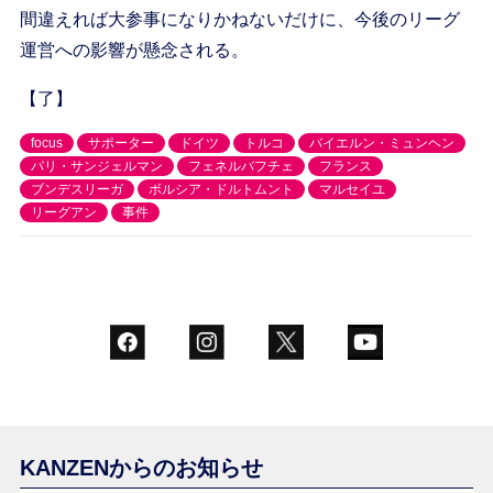
間違えれば大参事になりかねないだけに、今後のリーグ
運営への影響が懸念される。
【了】
focus
サポーター
ドイツ
トルコ
バイエルン・ミュンヘン
パリ・サンジェルマン
フェネルバフチェ
フランス
ブンデスリーガ
ボルシア・ドルトムント
マルセイユ
リーグアン
事件
KANZENからのお知らせ