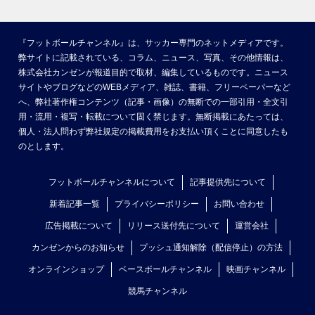
『フットボールチャンネル』は、サッカー専門のネットメディアです。
弊サイトに記載されている、コラム、ニュース、写真、その他情報は、
株式会社カンゼンが報道目的で取材、編集しているものです。ニュース
サイトやブログなどのWEBメディア、雑誌、書籍、フリーペーパーなど
へ、弊社著作権コンテンツ（記事・画像）の無断での一部引用・全文引
用・流用・複写・転載について固く禁じます。無断掲載にあたっては、
個人・法人問わず弊社規定の掲載費用をお支払い頂くことに同意したも
のとします。
フットボールチャンネルについて
記事提供先について
新着記事一覧
プライバシーポリシー
お問い合わせ
広告掲載について
リリース送付先について
運営会社
カンゼンからのお知らせ
プッシュ通知解除（配信停止）の方法
オンラインショップ
ベースボールチャンネル
映画チャンネル
競馬チャンネル