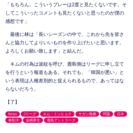
「もちろん。こういうプレーは2度と見たくないです。そ
してこういったコメントも見たくないと思ったのが僕の
感想です」
最後に林は「長いシーズンの中で、これから先を皆さ
んと協力してよりいいものを作り上げたいと思います。
よろしくお願い致します」と結んだ。
キムの行為は波紋を呼び、鹿島側はリーグに申し立て
を行うという報道もある。それでも、「韓国が悪い」と
いう表現は人種差別的と捉えられるもので、あってはな
らないだろう。
【了】
focus
Jリーグ
キム・ミンヒョク
サガン鳥栖
問題
日本
林彰洋
金崎夢生
鹿島アントラーズ