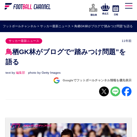
WEリーグ
なでしこジャパン
得点王
日程
順位表
海外サッカー
フットボールチャンネル
>
サッカー最新ニュース
>
鳥栖GK林がブログで“踏みつけ問題”を語る
プレミアリーグ
サッカー最新ニュース
11年前
ラ・リーガ
鳥栖GK林がブログで“踏みつけ問題”を
セリエA
語る
ブンデスリーガ
text by
編集部
photo by Getty Images
UEFA
Googleでフットボールチャンネル情報を優先表示
ナショナルチーム
高校サッカー
動画