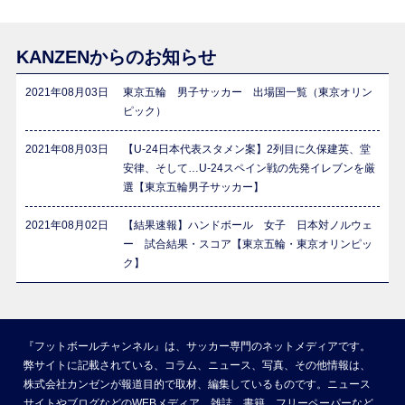
KANZENからのお知らせ
2021年08月03日
東京五輪 男子サッカー 出場国一覧（東京オリン
ピック）
2021年08月03日
【U-24日本代表スタメン案】2列目に久保建英、堂
安律、そして…U-24スペイン戦の先発イレブンを厳
選【東京五輪男子サッカー】
2021年08月02日
【結果速報】ハンドボール 女子 日本対ノルウェ
ー 試合結果・スコア【東京五輪・東京オリンピッ
ク】
『フットボールチャンネル』は、サッカー専門のネットメディアです。
弊サイトに記載されている、コラム、ニュース、写真、その他情報は、
株式会社カンゼンが報道目的で取材、編集しているものです。ニュース
サイトやブログなどのWEBメディア、雑誌、書籍、フリーペーパーなど