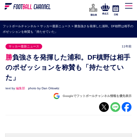
WEリーグ
なでしこジャパン
得点王
日程
順位表
海外サッカー
フットボールチャンネル
>
サッカー最新ニュース
>
勝負強さを発揮した浦和。DF槙野は相手の
ポゼッションを称賛も「持たせていた」
プレミアリーグ
ラ・リーガ
サッカー最新ニュース
11年前
セリエA
勝負強さを発揮した浦和。DF槙野は相手
ブンデスリーガ
のポゼッションを称賛も「持たせてい
た」
UEFA
ナショナルチーム
text by
編集部
photo by Dan Orlowitz
Googleでフットボールチャンネル情報を優先表示
高校サッカー
動画