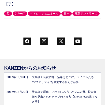
【了】
J1
Jリーグ
ペドロ・ジュニオール
日本
鹿島アントラーズ
KANZENからのお知らせ
2017年12月31日
欠場続く長友佑都、活路はどこに。ライバルたち
の“クオリティ”を凌駕する答えが必要
2017年12月29日
天皇杯で躍進、いわきFCを作った2人の男。投資価
値が見出されたクラブのあり方【いわきFCの果てな
き夢】