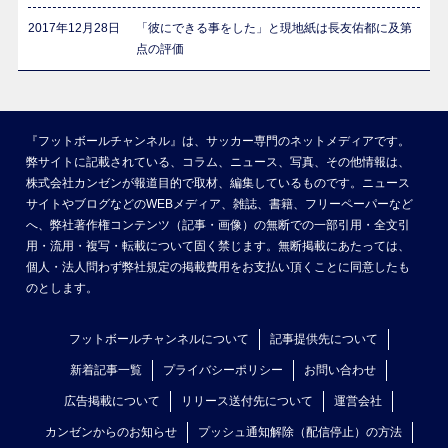
2017年12月28日
「彼にできる事をした」と現地紙は長友佑都に及第
点の評価
『フットボールチャンネル』は、サッカー専門のネットメディアです。
弊サイトに記載されている、コラム、ニュース、写真、その他情報は、
株式会社カンゼンが報道目的で取材、編集しているものです。ニュース
サイトやブログなどのWEBメディア、雑誌、書籍、フリーペーパーなど
へ、弊社著作権コンテンツ（記事・画像）の無断での一部引用・全文引
用・流用・複写・転載について固く禁じます。無断掲載にあたっては、
個人・法人問わず弊社規定の掲載費用をお支払い頂くことに同意したも
のとします。
フットボールチャンネルについて
記事提供先について
新着記事一覧
プライバシーポリシー
お問い合わせ
広告掲載について
リリース送付先について
運営会社
カンゼンからのお知らせ
プッシュ通知解除（配信停止）の方法