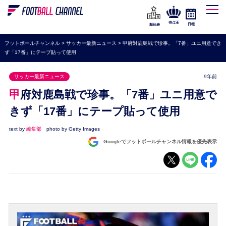
WEリーグ
なでしこジャパン
得点王
日程
順位表
海外サッカー
フットボールチャンネル
>
サッカー最新ニュース
>
甲府対鹿島戦で珍事。「7番」ユニ用意でき
ず「17番」にテープ貼って使用
プレミアリーグ
ラ・リーガ
サッカー最新ニュース
9年前
セリエA
甲府対鹿島戦で珍事。「7番」ユニ用意で
ブンデスリーガ
きず「17番」にテープ貼って使用
UEFA
text by
編集部
photo by Getty Images
Googleでフットボールチャンネル情報を優先表示
ナショナルチーム
高校サッカー
動画