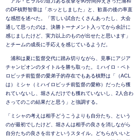
アル・ヒラルの迫力ある攻撃を90分間抑えきった浦和
のDF槙野智章は「ホッとしました」と、歓喜の後の率直
な感想を述べた。「苦しい試合たくさんあったし、大会
通して思ったのは、決勝トーナメント入ってから余計に
感じましたけど、実力以上のものが出せたと思います」
とチームの成長に手応えを感じているようだ。
浦和は夏に監督交代に踏み切りながら、見事にアジア
チャンピオンのタイトルを勝ち取った。ミハイロ・ペト
ロビッチ前監督の愛弟子的存在でもある槙野は「（ACL
は）ミシャ（ミハイロビッチ前監督の愛称）だったら獲
れていないし、堀さんだけでも獲れていないし、2人合わ
さってのこの結果だと思う」と強調する。
「ミシャの考えは相手どうこうよりも自分たち、という
のが最初でしたけど、堀さんは相手の良さを消しながら
自分たちの良さを出すというスタイル。どちらがいいと