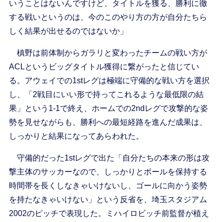
いうことはないんですけど、タイトルを獲る、勝利に徹
する戦いというのは、今のこのやり方の方が自分たちら
しく結果が出せるのではないか」
槙野は前体制からガラリと変わったチームの戦い方が
ACLというビッグタイトル獲得に繋がったと信じてい
る。アウェイでの1stレグは極端に守備的な戦い方を選択
し、「2戦目にいい形で持ってこれるような最低限の結
果」という1-1で終え、ホームでの2ndレグで攻撃的な姿
勢を見せながらも、勝利への最短経路を進んだ成果は、
しっかりと結果になってあらわれた。
守備的だった1stレグで出た「自分たちの本来の形は攻
撃主体のサッカーなので、しっかりとボールを保持する
時間帯を長くしなきゃいけないし、ゴールに向かう姿勢
を持たなきゃいけない」という反省を、埼玉スタジアム
2002のピッチで表現した。ミハイロビッチ前監督が植え