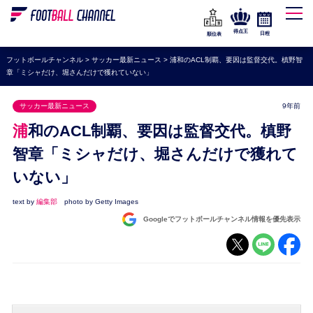
WEリーグ
なでしこジャパン
得点王
日程
順位表
海外サッカー
フットボールチャンネル
>
サッカー最新ニュース
>
浦和のACL制覇、要因は監督交代。槙野智
章「ミシャだけ、堀さんだけで獲れていない」
プレミアリーグ
ラ・リーガ
サッカー最新ニュース
9年前
セリエA
浦和のACL制覇、要因は監督交代。槙野
ブンデスリーガ
智章「ミシャだけ、堀さんだけで獲れて
いない」
UEFA
ナショナルチーム
text by
編集部
photo by Getty Images
Googleでフットボールチャンネル情報を優先表示
高校サッカー
動画