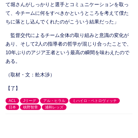
て堀さんがしっかりと選手とコミュニケーションを取っ
て、今チームに何をすべきかというところを考えて僕た
ちに落とし込んでくれたのがこういう結果だった」
監督交代によるチーム全体の取り組みと意識の変化が
あり、そして2人の指導者の哲学が混じり合ったことで、
10年ぶりのアジア王者という最高の瞬間を味わえたので
ある。
（取材・文：舩木渉）
【了】
ACL
Jリーグ
アル・ヒラル
ミハイロ・ペトロヴィッチ
日本
槙野智章
浦和レッズ