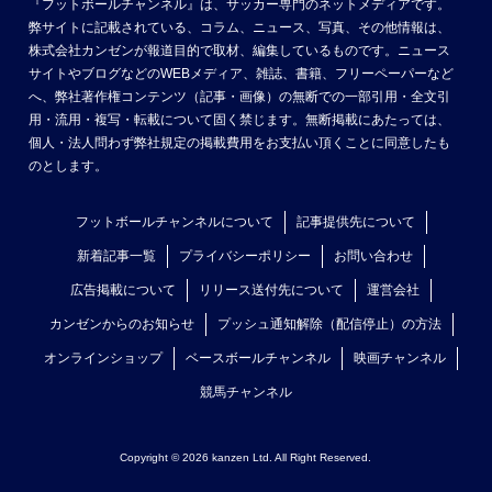
『フットボールチャンネル』は、サッカー専門のネットメディアです。
弊サイトに記載されている、コラム、ニュース、写真、その他情報は、
株式会社カンゼンが報道目的で取材、編集しているものです。ニュース
サイトやブログなどのWEBメディア、雑誌、書籍、フリーペーパーなど
へ、弊社著作権コンテンツ（記事・画像）の無断での一部引用・全文引
用・流用・複写・転載について固く禁じます。無断掲載にあたっては、
個人・法人問わず弊社規定の掲載費用をお支払い頂くことに同意したも
のとします。
フットボールチャンネルについて
記事提供先について
新着記事一覧
プライバシーポリシー
お問い合わせ
広告掲載について
リリース送付先について
運営会社
カンゼンからのお知らせ
プッシュ通知解除（配信停止）の方法
オンラインショップ
ベースボールチャンネル
映画チャンネル
競馬チャンネル
Copyright © 2026 kanzen Ltd. All Right Reserved.