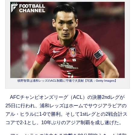
槙野智章は浦和レッズのACL制覇に守備で大貢献【写真：Getty Images】
AFCチャンピオンズリーグ（ACL）の決勝2ndレグが
25日に行われ、浦和レッズはホームでサウジアラビアの
アル・ヒラルに1-0で勝利。そして1stレグとの2戦合計ス
コアで2-1とし、10年ぶりのアジア制覇を成し遂げた。