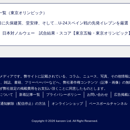
一覧（東京オリンピック）
列目に久保建英、堂安律、そして…U-24スペイン戦の先発イレブンを厳
 日本対ノルウェー 試合結果・スコア【東京五輪・東京オリンピック
メディアです。弊サイトに記載されている、コラム、ニュース、写真、その他情報
ア、雑誌、書籍、フリーペーパーなどへ、弊社著作権コンテンツ（記事・画像）の無
ず弊社規定の掲載費用をお支払い頂くことに同意したものとします。
について
新着記事一覧
プライバシーポリシー
お問い合わせ
広告掲載
ュ通知解除（配信停止）の方法
オンラインショップ
ベースボールチャンネル
Copyright © 2026 kanzen Ltd. All Right Reserved.