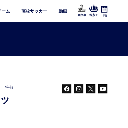
チーム
高校サッカー
動画
順位表
得点王
日程
7年前