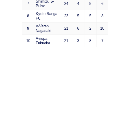
Shimizu S-
7
24
4
8
6
Pulse
Kyoto Sanga
8
23
5
5
8
FC
V-Varen
9
21
6
2
10
Nagasaki
Avispa
10
21
3
8
7
Fukuoka