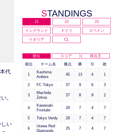
STANDINGS
J1
J2
J3
イングランド
ドイツ
スペイン
イタリア
CL
順位
スコア
得点王
順位
チーム名
勝点
勝
引
敗
日本代
Kashima
1
45
13
4
1
Antlers
2
FC Tokyo
37
9
6
3
Machida
3
37
8
8
2
ない。
Zelvia
Kawasaki
4
28
7
4
7
Frontale
5
Tokyo Verdy
28
7
4
7
かしい
Urawa Red
6
25
7
4
7
Diamonds