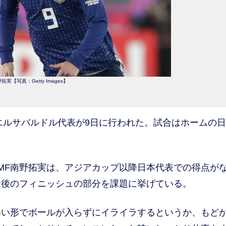
拓実【写真：Getty Images】
エルサバルドル代表が9日に行われた。試合はホームの
MF南野拓実は、アジアカップ以降日本代表での得点が
最後のフィニッシュの部分を課題に挙げている。
い形でボールが入らずにイライラするというか、もど