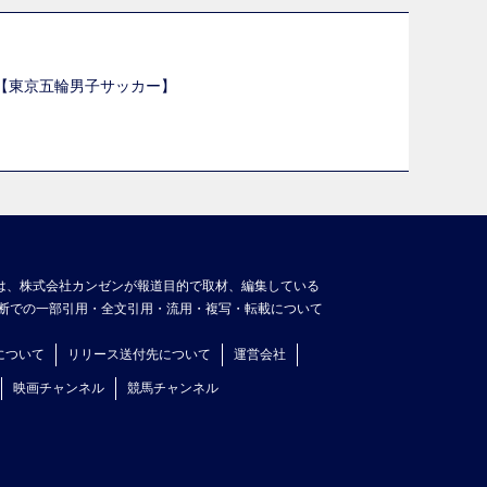
選【東京五輪男子サッカー】
】
は、株式会社カンゼンが報道目的で取材、編集している
断での一部引用・全文引用・流用・複写・転載について
について
リリース送付先について
運営会社
映画チャンネル
競馬チャンネル