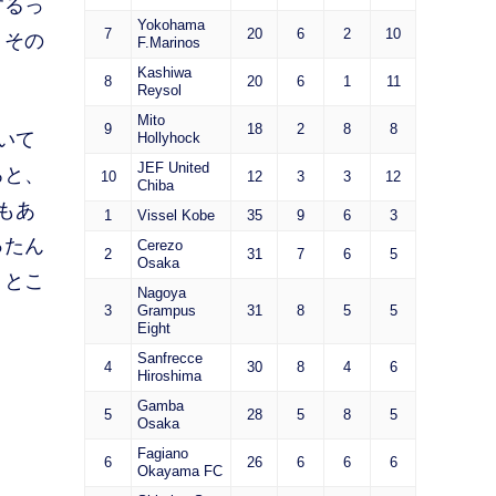
するっ
Yokohama
7
20
6
2
10
、その
F.Marinos
Kashiwa
8
20
6
1
11
Reysol
Mito
9
18
2
8
8
いて
Hollyhock
JEF United
ろと、
10
12
3
3
12
Chiba
もあ
1
Vissel Kobe
35
9
6
3
ったん
Cerezo
2
31
7
6
5
Osaka
うとこ
Nagoya
3
Grampus
31
8
5
5
Eight
Sanfrecce
4
30
8
4
6
Hiroshima
Gamba
5
28
5
8
5
Osaka
Fagiano
6
26
6
6
6
Okayama FC