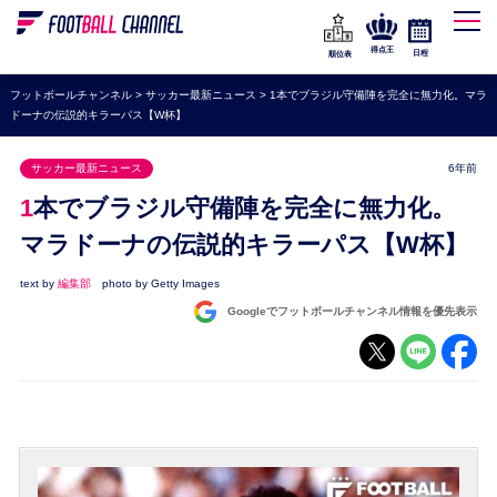
WEリーグ
なでしこジャパン
得点王
日程
順位表
海外サッカー
フットボールチャンネル
>
サッカー最新ニュース
>
1本でブラジル守備陣を完全に無力化。マラ
ドーナの伝説的キラーパス【W杯】
プレミアリーグ
ラ・リーガ
サッカー最新ニュース
6年前
セリエA
1本でブラジル守備陣を完全に無力化。
ブンデスリーガ
マラドーナの伝説的キラーパス【W杯】
UEFA
text by
編集部
photo by Getty Images
Googleでフットボールチャンネル情報を優先表示
ナショナルチーム
高校サッカー
動画