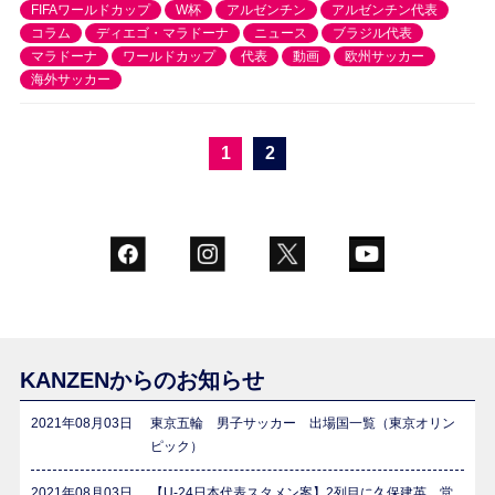
FIFAワールドカップ
W杯
アルゼンチン
アルゼンチン代表
コラム
ディエゴ・マラドーナ
ニュース
ブラジル代表
マラドーナ
ワールドカップ
代表
動画
欧州サッカー
海外サッカー
1
2
KANZENからのお知らせ
2021年08月03日
東京五輪 男子サッカー 出場国一覧（東京オリン
ピック）
2021年08月03日
【U-24日本代表スタメン案】2列目に久保建英、堂