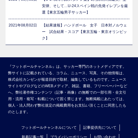
安律、そして…U-24スペイン戦の先発イレブンを厳
選【東京五輪男子サッカー】
2021年08月02日
【結果速報】ハンドボール 女子 日本対ノルウェ
ー 試合結果・スコア【東京五輪・東京オリンピッ
ク】
『フットボールチャンネル』は、サッカー専門のネットメディアです。
弊サイトに記載されている、コラム、ニュース、写真、その他情報は、
株式会社カンゼンが報道目的で取材、編集しているものです。ニュース
サイトやブログなどのWEBメディア、雑誌、書籍、フリーペーパーなど
へ、弊社著作権コンテンツ（記事・画像）の無断での一部引用・全文引
用・流用・複写・転載について固く禁じます。無断掲載にあたっては、
個人・法人問わず弊社規定の掲載費用をお支払い頂くことに同意したも
のとします。
フットボールチャンネルについて
記事提供先について
新着記事一覧
プライバシーポリシー
お問い合わせ