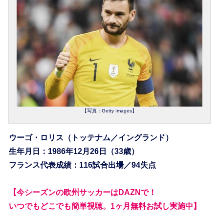
【写真：Getty Images】
ウーゴ・ロリス（トッテナム／イングランド）
生年月日：1986年12月26日（33歳）
フランス代表成績：116試合出場／94失点
【今シーズンの欧州サッカーはDAZNで！
いつでもどこでも簡単視聴。1ヶ月無料お試し実施中】