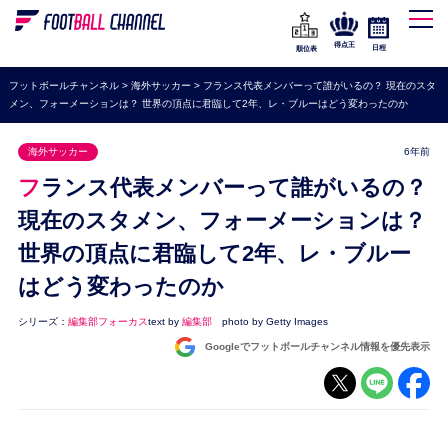
WEリーグ
なでしこジャパン
得点王
日程
順位表
海外サッカー
フットボールチャンネル
>
海外サッカー
>
フランス代表メンバーって誰がいるの？ 現在のスタ
メン、フォーメーションは？ 世界の頂点に君臨して2年、レ・ブルーはどう変わったのか
プレミアリーグ
ラ・リーガ
海外サッカー
6年前
セリエA
フランス代表メンバーって誰がいるの？
ブンデスリーガ
現在のスタメン、フォーメーションは？
世界の頂点に君臨して2年、レ・ブルー
UEFA
はどう変わったのか
ナショナルチーム
高校サッカー
シリーズ：
編集部フォーカス
text by
編集部
photo by Getty Images
Googleでフットボールチャンネル情報を優先表示
動画