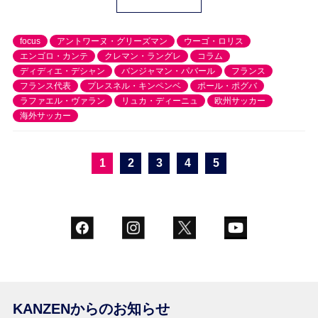
focus
アントワーヌ・グリーズマン
ウーゴ・ロリス
エンゴロ・カンテ
クレマン・ラングレ
コラム
ディディエ・デシャン
バンジャマン・パバール
フランス
フランス代表
プレスネル・キンペンベ
ポール・ポグバ
ラファエル・ヴァラン
リュカ・ディーニュ
欧州サッカー
海外サッカー
1
2
3
4
5
KANZENからのお知らせ