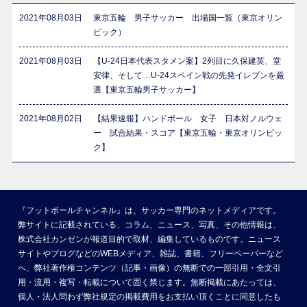
2021年08月03日
東京五輪 男子サッカー 出場国一覧（東京オリン
ピック）
2021年08月03日
【U-24日本代表スタメン案】2列目に久保建英、堂
安律、そして…U-24スペイン戦の先発イレブンを厳
選【東京五輪男子サッカー】
2021年08月02日
【結果速報】ハンドボール 女子 日本対ノルウェ
ー 試合結果・スコア【東京五輪・東京オリンピッ
ク】
『フットボールチャンネル』は、サッカー専門のネットメディアです。
弊サイトに記載されている、コラム、ニュース、写真、その他情報は、
株式会社カンゼンが報道目的で取材、編集しているものです。ニュース
サイトやブログなどのWEBメディア、雑誌、書籍、フリーペーパーなど
へ、弊社著作権コンテンツ（記事・画像）の無断での一部引用・全文引
用・流用・複写・転載について固く禁じます。無断掲載にあたっては、
個人・法人問わず弊社規定の掲載費用をお支払い頂くことに同意したも