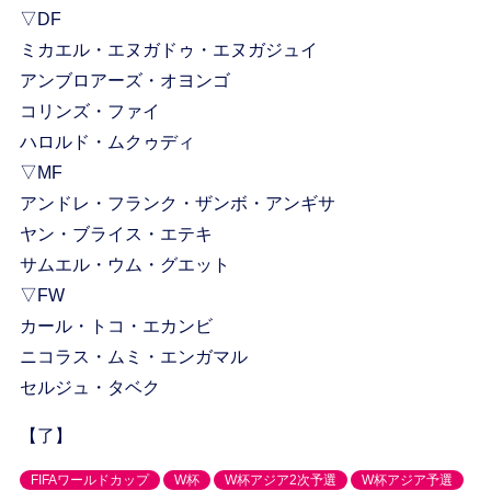
▽DF
ミカエル・エヌガドゥ・エヌガジュイ
アンブロアーズ・オヨンゴ
コリンズ・ファイ
ハロルド・ムクゥディ
▽MF
アンドレ・フランク・ザンボ・アンギサ
ヤン・ブライス・エテキ
サムエル・ウム・グエット
▽FW
カール・トコ・エカンビ
ニコラス・ムミ・エンガマル
セルジュ・タベク
【了】
FIFAワールドカップ
W杯
W杯アジア2次予選
W杯アジア予選