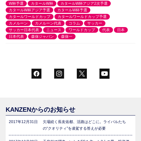
W杯予選
カタールW杯
カタールW杯アジア2次予選
カタールW杯アジア予選
カタールW杯予選
カタールワールドカップ
カタールワールドカップ予選
カメルーン
カメルーン代表
コラム
サッカー
サッカー日本代表
ニュース
ワールドカップ
代表
日本
日本代表
森保ジャパン
森保一
KANZENからのお知らせ
2017年12月31日
欠場続く長友佑都、活路はどこに。ライバルたち
の“クオリティ”を凌駕する答えが必要