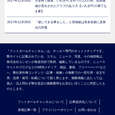
2017年12月29日
天皇杯で躍進、いわきFCを作った2人の男。投資価
値が見出されたクラブのあり方【いわきFCの果てな
き夢】
2017年12月28日
「彼にできる事をした」と現地紙は長友佑都に及第
点の評価
『フットボールチャンネル』は、サッカー専門のネットメディアです。
弊サイトに記載されている、コラム、ニュース、写真、その他情報は、
株式会社カンゼンが報道目的で取材、編集しているものです。ニュース
サイトやブログなどのWEBメディア、雑誌、書籍、フリーペーパーなど
へ、弊社著作権コンテンツ（記事・画像）の無断での一部引用・全文引
用・流用・複写・転載について固く禁じます。無断掲載にあたっては、
個人・法人問わず弊社規定の掲載費用をお支払い頂くことに同意したも
のとします。
フットボールチャンネルについて
記事提供先について
新着記事一覧
プライバシーポリシー
お問い合わせ