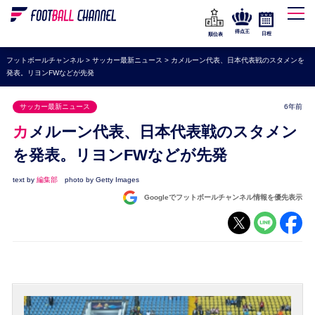
WEリーグ
なでしこジャパン
得点王
日程
順位表
海外サッカー
フットボールチャンネル
>
サッカー最新ニュース
>
カメルーン代表、日本代表戦のスタメンを
発表。リヨンFWなどが先発
プレミアリーグ
ラ・リーガ
サッカー最新ニュース
6年前
セリエA
カメルーン代表、日本代表戦のスタメン
ブンデスリーガ
を発表。リヨンFWなどが先発
UEFA
text by
編集部
photo by Getty Images
Googleでフットボールチャンネル情報を優先表示
ナショナルチーム
高校サッカー
動画