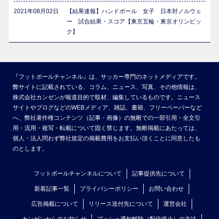
2021年08月02日
【結果速報】ハンドボール 女子 日本対ノルウェ
ー 試合結果・スコア【東京五輪・東京オリンピッ
ク】
『フットボールチャンネル』は、サッカー専門のネットメディアです。
弊サイトに記載されている、コラム、ニュース、写真、その他情報は、
株式会社カンゼンが報道目的で取材、編集しているものです。ニュース
サイトやブログなどのWEBメディア、雑誌、書籍、フリーペーパーなど
へ、弊社著作権コンテンツ（記事・画像）の無断での一部引用・全文引
用・流用・複写・転載について固く禁じます。無断掲載にあたっては、
個人・法人問わず弊社規定の掲載費用をお支払い頂くことに同意したも
のとします。
フットボールチャンネルについて
記事提供先について
新着記事一覧
プライバシーポリシー
お問い合わせ
広告掲載について
リリース送付先について
運営会社