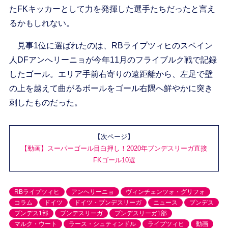
たFKキッカーとして力を発揮した選手たちだったと言え
るかもしれない。
見事1位に選ばれたのは、RBライプツィヒのスペイン
人DFアンへリーニョが今年11月のフライブルク戦で記録
したゴール。エリア手前右寄りの遠距離から、左足で壁
の上を越えて曲がるボールをゴール右隅へ鮮やかに突き
刺したものだった。
【次ページ】
【動画】スーパーゴール目白押し！2020年ブンデスリーガ直接
FKゴール10選
RBライプツィヒ
アンヘリーニョ
ヴィンチェンツォ・グリフォ
コラム
ドイツ
ドイツ・ブンデスリーガ
ニュース
ブンデス
ブンデス1部
ブンデスリーガ
ブンデスリーガ1部
マルク・ウート
ラース・シュティンドル
ライプツィヒ
動画