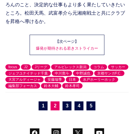
ろんのこと、決定的な仕事もより多く果たしていきたい
ところ。松田天馬、武富孝介ら元湘南戦士と共にクラブ
を昇格へ導けるか。
【次ページ】
爆発が期待される若きストライカー
focus
J2
Jリーグ
アルビレックス新潟
コラム
サッカー
ジェフユナイテッド千葉
中川寛斗
中野誠也
京都サンガF.C.
大宮アルディージャ
安藤瑞季
日本
水戸ホーリーホック
編集部フォーカス
鈴木大輔
鈴木孝司
1
2
3
4
5