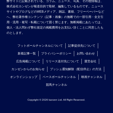
弊サイトに記載されている、コラム、ニュース、写真、その他情報は、
株式会社カンゼンが報道目的で取材、編集しているものです。ニュース
サイトやブログなどのWEBメディア、雑誌、書籍、フリーペーパーなど
へ、弊社著作権コンテンツ（記事・画像）の無断での一部引用・全文引
用・流用・複写・転載について固く禁じます。無断掲載にあたっては、
個人・法人問わず弊社規定の掲載費用をお支払い頂くことに同意したも
のとします。
フットボールチャンネルについて
記事提供先について
新着記事一覧
プライバシーポリシー
お問い合わせ
広告掲載について
リリース送付先について
運営会社
カンゼンからのお知らせ
プッシュ通知解除（配信停止）の方法
オンラインショップ
ベースボールチャンネル
映画チャンネル
競馬チャンネル
Copyright © 2026 kanzen Ltd. All Right Reserved.