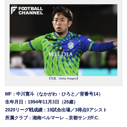
【写真：Getty Images】
MF：中川寛斗（なかがわ・ひろと／背番号14）
生年月日：1994年11月3日（26歳）
2020リーグ戦成績：19試合出場／3得点0アシスト
所属クラブ：湘南ベルマーレ→京都サンガF.C.