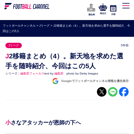
WEリーグ
なでしこジャパン
得点王
日程
順位表
海外サッカー
フットボールチャンネル
>
Jリーグ
>
J2移籍まとめ（4）。新天地を求めた選手を随時紹介、今
回はこの5人
プレミアリーグ
ラ・リーガ
Jリーグ
5年前
セリエA
J2移籍まとめ（4）。新天地を求めた選
ブンデスリーガ
手を随時紹介、今回はこの5人
シリーズ：
編集部フォーカス
text by
編集部
photo by Getty Images
UEFA
Googleでフットボールチャンネル情報を優先表示
ナショナルチーム
高校サッカー
動画
小さなアタッカーが恩師の下へ