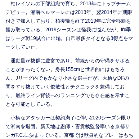
柏レイソルの下部組織で育ち、2013年にトップチーム
デビュー。湘南ベルマーレには2013年、翌2014年に期限
付きで加入しており、柏復帰を経て2019年に完全移籍を
掴み取っている。2019シーズンは怪我に悩んだが、昨季
はリーグ戦19試合に出場。自己最多タイとなる3得点をマ
ークしていた。
運動量が抜群に豊富であり、前線からの守備をサボる
ことがまったくない。身長155cmと世界的にはもちろ
ん、Jリーグ内でもかなり小さな選手だが、大柄なDFの
間をすり抜けていく俊敏性とテクニックを兼備してお
り、最終ライン背後へのランニングでも存在感を示すこ
とを可能としている。
小柄なアタッカーは契約満了に伴い2020シーズン限り
で湘南を退団。新天地は恩師・曺貴裁監督率いる京都サ
ンガF.C.に決まっている。京都では献身的なプレーはもち