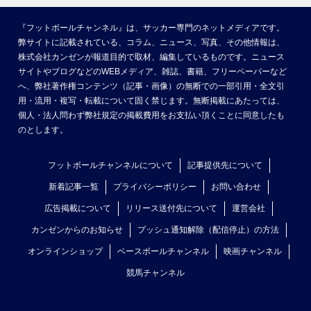
『フットボールチャンネル』は、サッカー専門のネットメディアです。
弊サイトに記載されている、コラム、ニュース、写真、その他情報は、
株式会社カンゼンが報道目的で取材、編集しているものです。ニュース
サイトやブログなどのWEBメディア、雑誌、書籍、フリーペーパーなど
へ、弊社著作権コンテンツ（記事・画像）の無断での一部引用・全文引
用・流用・複写・転載について固く禁じます。無断掲載にあたっては、
個人・法人問わず弊社規定の掲載費用をお支払い頂くことに同意したも
のとします。
フットボールチャンネルについて
記事提供先について
新着記事一覧
プライバシーポリシー
お問い合わせ
広告掲載について
リリース送付先について
運営会社
カンゼンからのお知らせ
プッシュ通知解除（配信停止）の方法
オンラインショップ
ベースボールチャンネル
映画チャンネル
競馬チャンネル