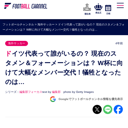
WEリーグ
なでしこジャパン
得点王
日程
順位表
海外サッカー
フットボールチャンネル
>
海外サッカー
>
ドイツ代表って誰がいるの？ 現在のスタメン＆フォ
ーメーションは？ W杯に向けて大幅なメンバー交代！犠牲となったのは…
プレミアリーグ
ラ・リーガ
海外サッカー
4年前
セリエA
ドイツ代表って誰がいるの？ 現在のス
ブンデスリーガ
タメン＆フォーメーションは？ W杯に向
けて大幅なメンバー交代！犠牲となった
UEFA
のは…
ナショナルチーム
高校サッカー
シリーズ：
編集部フォーカス
text by
編集部
photo by Getty Images
Googleでフットボールチャンネル情報を優先表示
動画