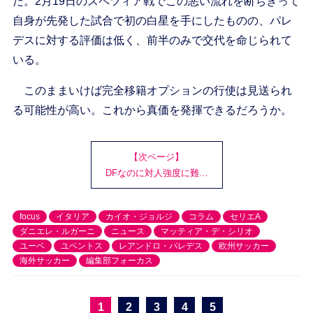
だ。2月19日のスペツィア戦でこの悪い流れを断ちきって
自身が先発した試合で初の白星を手にしたものの、パレ
デスに対する評価は低く、前半のみで交代を命じられて
いる。
このままいけば完全移籍オプションの行使は見送られ
る可能性が高い。これから真価を発揮できるだろうか。
【次ページ】
DFなのに対人強度に難…
focus
イタリア
カイオ・ジョルジ
コラム
セリエA
ダニエレ・ルガーニ
ニュース
マッティア・デ・シリオ
ユーベ
ユベントス
レアンドロ・パレデス
欧州サッカー
海外サッカー
編集部フォーカス
1
2
3
4
5