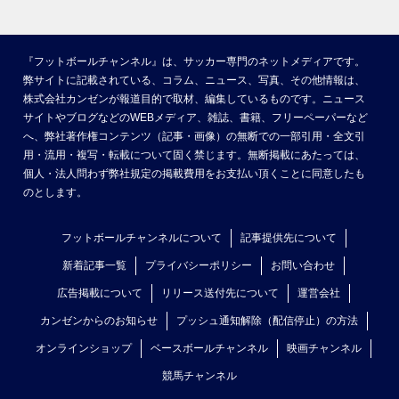
『フットボールチャンネル』は、サッカー専門のネットメディアです。
弊サイトに記載されている、コラム、ニュース、写真、その他情報は、
株式会社カンゼンが報道目的で取材、編集しているものです。ニュース
サイトやブログなどのWEBメディア、雑誌、書籍、フリーペーパーなど
へ、弊社著作権コンテンツ（記事・画像）の無断での一部引用・全文引
用・流用・複写・転載について固く禁じます。無断掲載にあたっては、
個人・法人問わず弊社規定の掲載費用をお支払い頂くことに同意したも
のとします。
フットボールチャンネルについて
記事提供先について
新着記事一覧
プライバシーポリシー
お問い合わせ
広告掲載について
リリース送付先について
運営会社
カンゼンからのお知らせ
プッシュ通知解除（配信停止）の方法
オンラインショップ
ベースボールチャンネル
映画チャンネル
競馬チャンネル