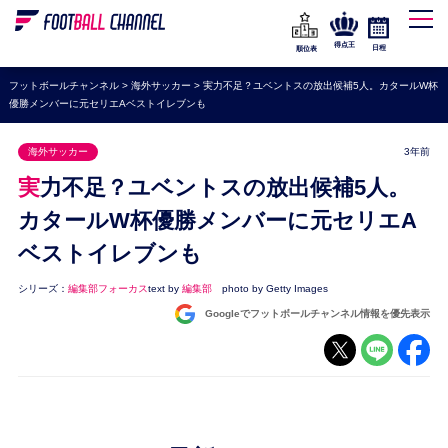
WEリーグ
なでしこジャパン
得点王
日程
順位表
海外サッカー
フットボールチャンネル
>
海外サッカー
>
実力不足？ユベントスの放出候補5人。カタールW杯
優勝メンバーに元セリエAベストイレブンも
プレミアリーグ
ラ・リーガ
海外サッカー
3年前
セリエA
実力不足？ユベントスの放出候補5人。
ブンデスリーガ
カタールW杯優勝メンバーに元セリエA
ベストイレブンも
UEFA
ナショナルチーム
シリーズ：
編集部フォーカス
text by
編集部
photo by Getty Images
Googleでフットボールチャンネル情報を優先表示
高校サッカー
動画