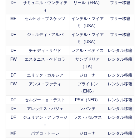
DF
サミュエル・ウンティテ
リール（FRA）
フリー移籍
ィ
MF
セルヒオ・ブスケッツ
インテル・マイア
フリー移籍
ミ（USA）
DF
ジョルディ・アルバ
インテル・マイア
フリー移籍
ミ（USA）
DF
チャディ・リヤド
レアル・ベティス
レンタル移籍
FW
エスタニス・ペドロラ
サンプドリア
レンタル移籍
（ITA）
DF
エリック・ガルシア
ジローナ
レンタル移籍
FW
アンス・ファティ
ブライトン
レンタル移籍
（ENG）
DF
セルジーニョ・デスト
PSV（NED）
レンタル移籍
DF
アレックス・バジェ
レバンテ
レンタル移籍
DF
ジュリアン・アラウージ
ラス・パルマス
レンタル移籍
ョ
MF
パブロ・トーレ
ジローナ
レンタル移籍