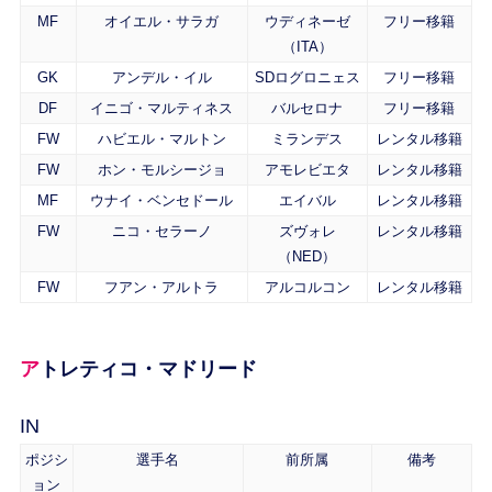
MF
オイエル・サラガ
ウディネーゼ
フリー移籍
（ITA）
GK
アンデル・イル
SDログロニェス
フリー移籍
DF
イニゴ・マルティネス
バルセロナ
フリー移籍
FW
ハビエル・マルトン
ミランデス
レンタル移籍
FW
ホン・モルシージョ
アモレビエタ
レンタル移籍
MF
ウナイ・ベンセドール
エイバル
レンタル移籍
FW
ニコ・セラーノ
ズヴォレ
レンタル移籍
（NED）
FW
フアン・アルトラ
アルコルコン
レンタル移籍
アトレティコ・マドリード
IN
ポジシ
選手名
前所属
備考
ョン