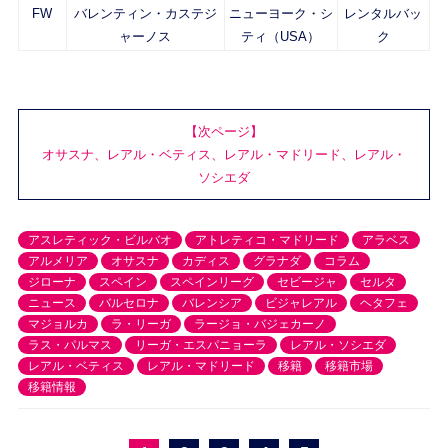
FW
バレンティン・カステジ
ニューヨーク・シ
レンタルバッ
ャーノス
ティ（USA）
ク
【次ページ】
オサスナ、レアル・ベティス、レアル・マドリード、レアル・
ソシエダ
アスレティック・ビルバオ
アトレティコ・マドリード
アラベス
アルメリア
オサスナ
カディス
グラナダ
コラム
ジローナ
スペイン
スペインリーグ
セビージャ
セルタ
ニュース
バルセロナ
バレンシア
ビジャレアル
ヘタフェ
マジョルカ
ラ・リーガ
ラージョ・バジェカーノ
ラス・パルマス
リーガ・エスパニョーラ
レアル・ソシエダ
レアル・ベティス
レアル・マドリード
移籍
移籍市場
移籍情報