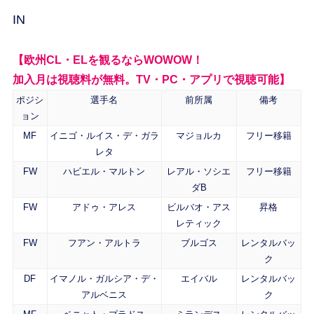
IN
【欧州CL・ELを観るならWOWOW！
加入月は視聴料が無料。TV・PC・アプリで視聴可能】
ポジシ
選手名
前所属
備考
ョン
MF
イニゴ・ルイス・デ・ガラ
マジョルカ
フリー移籍
レタ
FW
ハビエル・マルトン
レアル・ソシエ
フリー移籍
ダB
FW
アドゥ・アレス
ビルバオ・アス
昇格
レティック
FW
フアン・アルトラ
ブルゴス
レンタルバッ
ク
DF
イマノル・ガルシア・デ・
エイバル
レンタルバッ
アルベニス
ク