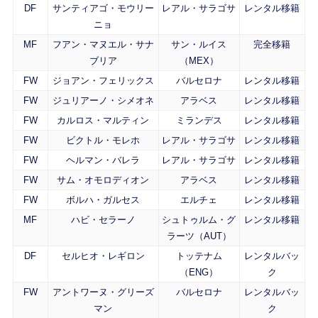
DF
サンティアゴ・モウリー
レアル・サラゴサ
レンタル移籍
ニョ
MF
フアン・マヌエル・サナ
サン・ルイス
完全移籍
ブリア
（MEX）
FW
ジョアン・フェリックス
バルセロナ
レンタル移籍
FW
ジュリアーノ・シメオネ
アラベス
レンタル移籍
FW
カルロス・マルティン
ミランデス
レンタル移籍
FW
ビクトル・モレホ
レアル・サラゴサ
レンタル移籍
FW
ヘルマン・バレラ
レアル・サラゴサ
レンタル移籍
FW
サム・オモロディオン
アラベス
レンタル移籍
FW
ボルハ・ガルセス
エルチェ
レンタル移籍
MF
ハビ・セラーノ
シュトゥルム・グ
レンタル移籍
ラーツ（AUT）
DF
セルヒオ・レギロン
トッテナム
レンタルバッ
（ENG）
ク
FW
アントワーヌ・グリーズ
バルセロナ
レンタルバッ
マン
ク