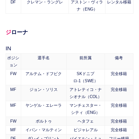
DF
クレマン・ラングレ
アストン・ヴィラ
レンタル移籍
ナ（ENG）
ジローナ
IN
ポジシ
選手名
前所属
備考
ョン
FW
アルテム・ドフビク
SKドニプ
完全移籍
ロ-1（SWE）
MF
ジョン・ソリス
アトレティコ・ナ
完全移籍
シオナル（COL）
MF
ヤンゲル・エレーラ
マンチェスター・
完全移籍
シティ（ENG）
FW
ポルトゥ
ヘタフェ
完全移籍
MF
イバン・マルティン
ビジャレアル
完全移籍
DF
ダレイ・ブリント
バイエルン・ミュ
フリー移籍