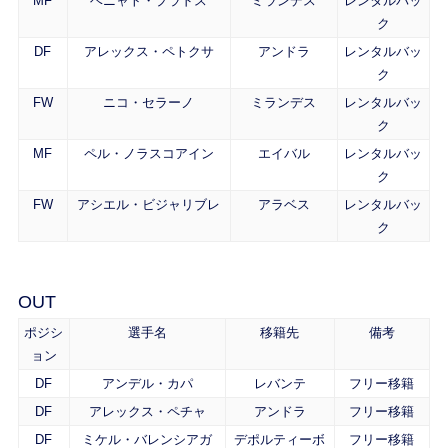
MF
ベニャト・プラドス
ミランデス
レンタルバッ
ク
DF
アレックス・ペトクサ
アンドラ
レンタルバッ
ク
FW
ニコ・セラーノ
ミランデス
レンタルバッ
ク
MF
ペル・ノラスコアイン
エイバル
レンタルバッ
ク
FW
アシエル・ビジャリブレ
アラベス
レンタルバッ
ク
OUT
ポジシ
選手名
移籍先
備考
ョン
DF
アンデル・カパ
レバンテ
フリー移籍
DF
アレックス・ペチャ
アンドラ
フリー移籍
DF
ミケル・バレンシアガ
デポルティーボ
フリー移籍