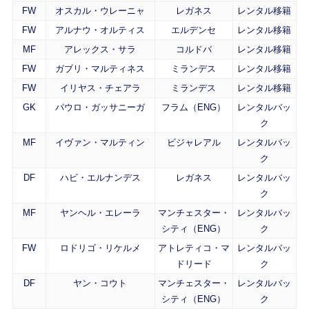
FW
オスカル・ウレーニャ
レガネス
レンタル移籍
FW
アルナウ・オルティス
エルデンセ
レンタル移籍
MF
アレックス・サラ
コルドバ
レンタル移籍
FW
ガブリ・マルティネス
ミランデス
レンタル移籍
FW
イリヤス・チェアラ
ミランデス
レンタル移籍
GK
パウロ・ガッサニーガ
フラム（ENG）
レンタルバッ
ク
MF
イヴァン・マルティン
ビジャレアル
レンタルバッ
ク
DF
ハビ・エルナンデス
レガネス
レンタルバッ
ク
MF
ヤンヘル・エレーラ
マンチェスター・
レンタルバッ
シティ（ENG）
ク
FW
ロドリゴ・リケルメ
アトレティコ・マ
レンタルバッ
ドリード
ク
DF
ヤン・コウト
マンチェスター・
レンタルバッ
シティ（ENG）
ク