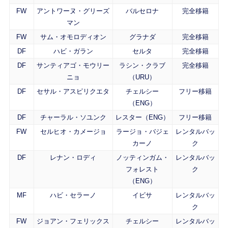
FW
アントワーヌ・グリーズ
バルセロナ
完全移籍
マン
FW
サム・オモロディオン
グラナダ
完全移籍
DF
ハビ・ガラン
セルタ
完全移籍
DF
サンティアゴ・モウリー
ラシン・クラブ
完全移籍
ニョ
（URU）
DF
セサル・アスピリクエタ
チェルシー
フリー移籍
（ENG）
DF
チャーラル・ソユンク
レスター（ENG）
フリー移籍
FW
セルヒオ・カメージョ
ラージョ・バジェ
レンタルバッ
カーノ
ク
DF
レナン・ロディ
ノッティンガム・
レンタルバッ
フォレスト
ク
（ENG）
MF
ハビ・セラーノ
イビサ
レンタルバッ
ク
FW
ジョアン・フェリックス
チェルシー
レンタルバッ