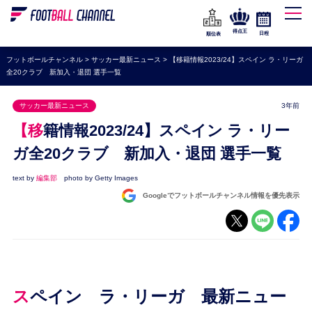
WEリーグ
なでしこジャパン
得点王
日程
順位表
海外サッカー
フットボールチャンネル
>
サッカー最新ニュース
>
【移籍情報2023/24】スペイン ラ・リーガ
全20クラブ 新加入・退団 選手一覧
プレミアリーグ
ラ・リーガ
サッカー最新ニュース
3年前
セリエA
【移籍情報2023/24】スペイン ラ・リー
ブンデスリーガ
ガ全20クラブ 新加入・退団 選手一覧
UEFA
text by
編集部
photo by Getty Images
Googleでフットボールチャンネル情報を優先表示
ナショナルチーム
高校サッカー
動画
スペイン ラ・リーガ 最新ニュー