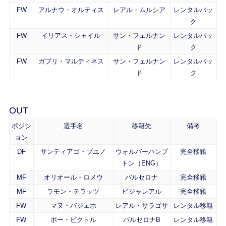
FW
アルナウ・オルティス
レアル・ムルシア
レンタルバッ
ク
FW
イリアス・シャイル
サン・フェルナン
レンタルバッ
ド
ク
FW
ガブリ・マルティネス
サン・フェルナン
レンタルバッ
ド
ク
OUT
ポジシ
選手名
移籍先
備考
ョン
DF
サンティアゴ・ブエノ
ウォルバーハンプ
完全移籍
トン（ENG）
MF
オリオール・ロメウ
バルセロナ
完全移籍
MF
ラモン・テラッツ
ビジャレアル
完全移籍
FW
マヌ・バジェホ
レアル・サラゴサ
レンタル移籍
FW
ポー・ビクトル
バルセロナB
レンタル移籍