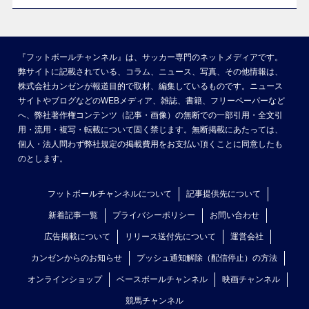
『フットボールチャンネル』は、サッカー専門のネットメディアです。
弊サイトに記載されている、コラム、ニュース、写真、その他情報は、
株式会社カンゼンが報道目的で取材、編集しているものです。ニュース
サイトやブログなどのWEBメディア、雑誌、書籍、フリーペーパーなど
へ、弊社著作権コンテンツ（記事・画像）の無断での一部引用・全文引
用・流用・複写・転載について固く禁じます。無断掲載にあたっては、
個人・法人問わず弊社規定の掲載費用をお支払い頂くことに同意したも
のとします。
フットボールチャンネルについて
記事提供先について
新着記事一覧
プライバシーポリシー
お問い合わせ
広告掲載について
リリース送付先について
運営会社
カンゼンからのお知らせ
プッシュ通知解除（配信停止）の方法
オンラインショップ
ベースボールチャンネル
映画チャンネル
競馬チャンネル