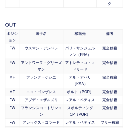
ク
OUT
ポジシ
選手名
移籍先
備考
ョン
FW
ウスマン・デンベレ
パリ・サンジェル
完全移籍
マン（FRA）
FW
アントワーヌ・グリーズ
アトレティコ・マ
完全移籍
マン
ドリード
MF
フランク・ケシエ
アル・アハリ
完全移籍
（KSA）
MF
ニコ・ゴンザレス
ポルト（POR）
完全移籍
FW
アブデ・エザルズリ
レアル・ベティス
完全移籍
FW
フランシスコ・トリンコ
スポルティング
完全移籍
ン
CP（POR）
FW
アレックス・コラード
レアル・ベティス
フリー移籍