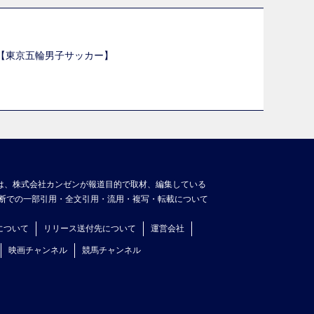
選【東京五輪男子サッカー】
】
は、株式会社カンゼンが報道目的で取材、編集している
断での一部引用・全文引用・流用・複写・転載について
について
リリース送付先について
運営会社
映画チャンネル
競馬チャンネル