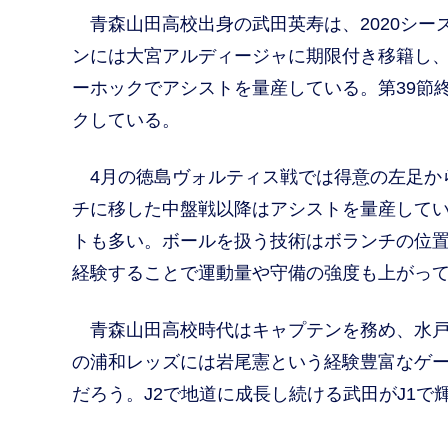
青森山田高校出身の武田英寿は、2020シーズ
ンには大宮アルディージャに期限付き移籍し、
ーホックでアシストを量産している。第39節
クしている。
4月の徳島ヴォルティス戦では得意の左足か
チに移した中盤戦以降はアシストを量産して
トも多い。ボールを扱う技術はボランチの位置
経験することで運動量や守備の強度も上がっ
青森山田高校時代はキャプテンを務め、水戸
の浦和レッズには岩尾憲という経験豊富なゲ
だろう。J2で地道に成長し続ける武田がJ1で