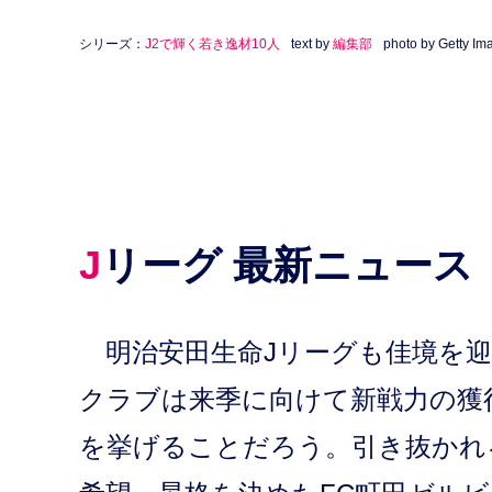
シリーズ：
J2で輝く若き逸材10人
text by
編集部
photo by Getty Im
Jリーグ 最新ニュース
明治安田生命Jリーグも佳境を迎
クラブは来季に向けて新戦力の獲
を挙げることだろう。引き抜かれ