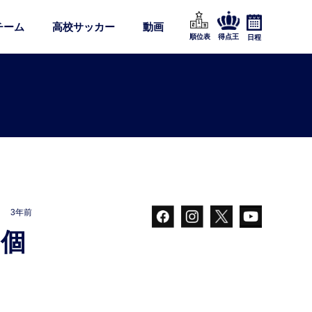
チーム
高校サッカー
動画
順位表
得点王
日程
3年前