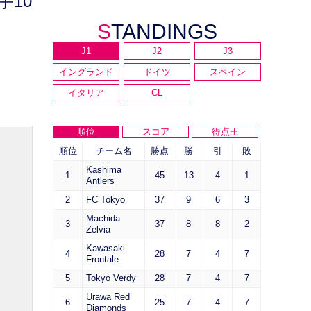
手10
STANDINGS
J1
J2
J3
イングランド
ドイツ
スペイン
イタリア
CL
順位
スコア
得点王
順位
チーム名
勝点
勝
引
敗
Kashima
1
45
13
4
1
Antlers
2
FC Tokyo
37
9
6
3
Machida
3
37
8
8
2
Zelvia
Kawasaki
4
28
7
4
7
Frontale
5
Tokyo Verdy
28
7
4
7
Urawa Red
6
25
7
4
7
Diamonds