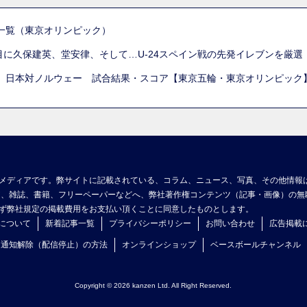
一覧（東京オリンピック）
列目に久保建英、堂安律、そして…U-24スペイン戦の先発イレブンを厳
 日本対ノルウェー 試合結果・スコア【東京五輪・東京オリンピック
メディアです。弊サイトに記載されている、コラム、ニュース、写真、その他情報
ア、雑誌、書籍、フリーペーパーなどへ、弊社著作権コンテンツ（記事・画像）の無
ず弊社規定の掲載費用をお支払い頂くことに同意したものとします。
について
新着記事一覧
プライバシーポリシー
お問い合わせ
広告掲載
ュ通知解除（配信停止）の方法
オンラインショップ
ベースボールチャンネル
Copyright © 2026 kanzen Ltd. All Right Reserved.