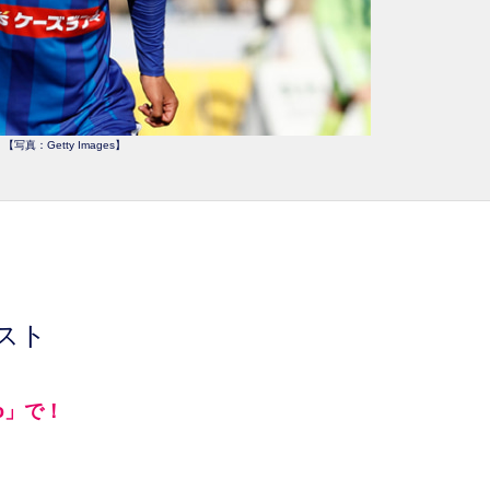
【写真：Getty Images】
）
シスト
mo」で！