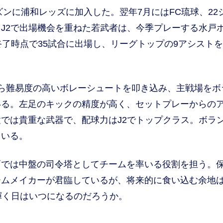
ンに浦和レッズに加入した。翌年7月にはFC琉球、22
J2で出場機会を重ねた若武者は、今季プレーする水戸
終了時点で35試合に出場し、リーグトップの9アシスト
ら難易度の高いボレーシュートを叩き込み、主戦場をボ
いる。左足のキックの精度が高く、セットプレーからの
では貴重な武器で、配球力はJ2でトップクラス。ボラ
ている。
では中盤の司令塔としてチームを率いる役割を担う。
ームメイカーが君臨しているが、将来的に食い込む余地
輝く日はいつになるのだろうか。