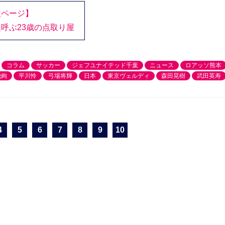
次ページ】
呼ぶ23歳の点取り屋
コラム
サッカー
ジェフユナイテッド千葉
ニュース
ロアッソ熊本
飛絢
平川怜
弓場将輝
日本
東京ヴェルディ
森田晃樹
武田英寿
4
5
6
7
8
9
10