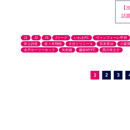
【
話題
J1
J2
J3
Jリーグ
いわきFC
ヴァンフォーレ甲府
井上詩音
佐々木翔悟
大分トリニータ
宮本英治
小森
水戸ホーリーホック
矢村健
藤枝MYFC
西川幸之介
1
2
3