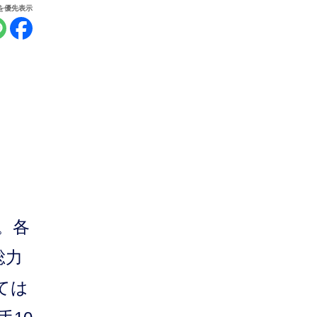
報を優先表示
。各
総力
ては