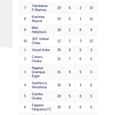
Yokohama
7
20
6
2
10
F.Marinos
Kashiwa
8
20
6
1
11
Reysol
Mito
9
18
2
8
8
Hollyhock
JEF United
10
12
3
3
12
Chiba
1
Vissel Kobe
35
9
6
3
Cerezo
2
31
7
6
5
Osaka
Nagoya
3
Grampus
31
8
5
5
Eight
Sanfrecce
4
30
8
4
6
Hiroshima
Gamba
5
28
5
8
5
Osaka
Fagiano
6
26
6
6
6
Okayama FC