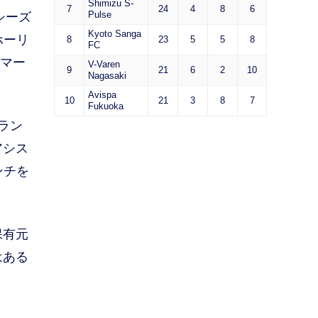
Shimizu S-
7
24
4
8
6
Pulse
シーズ
Kyoto Sanga
ホーリ
8
23
5
5
8
FC
をマー
V-Varen
9
21
6
2
10
Nagasaki
Avispa
10
21
3
8
7
Fukuoka
ラン
アシス
ンチを
保有元
はある