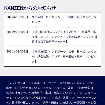
KANZENからのお知らせ
2021年08月03日
東京五輪 男子サッカー 出場国一覧（東京オリン
ピック）
2021年08月03日
【U-24日本代表スタメン案】2列目に久保建英、堂
安律、そして…U-24スペイン戦の先発イレブンを厳
選【東京五輪男子サッカー】
2021年08月02日
【結果速報】ハンドボール 女子 日本対ノルウェ
ー 試合結果・スコア【東京五輪・東京オリンピッ
ク】
『フットボールチャンネル』は、サッカー専門のネットメディアです。
弊サイトに記載されている、コラム、ニュース、写真、その他情報は、
株式会社カンゼンが報道目的で取材、編集しているものです。ニュース
サイトやブログなどのWEBメディア、雑誌、書籍、フリーペーパーなど
へ、弊社著作権コンテンツ（記事・画像）の無断での一部引用・全文引