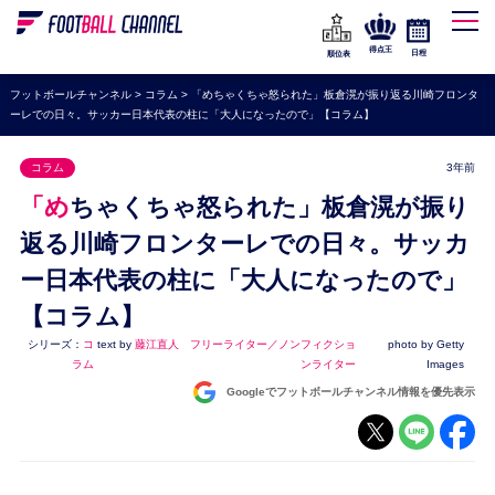
WEリーグ
なでしこジャパン
得点王
日程
順位表
海外サッカー
フットボールチャンネル
>
コラム
>
「めちゃくちゃ怒られた」板倉滉が振り返る川崎フロンタ
ーレでの日々。サッカー日本代表の柱に「大人になったので」【コラム】
プレミアリーグ
ラ・リーガ
コラム
3年前
セリエA
「めちゃくちゃ怒られた」板倉滉が振り
ブンデスリーガ
返る川崎フロンターレでの日々。サッカ
ー日本代表の柱に「大人になったので」
UEFA
【コラム】
ナショナルチーム
シリーズ：
コ
text by
藤江直人 フリーライター／ノンフィクショ
photo by Getty
高校サッカー
ラム
ンライター
Images
Googleでフットボールチャンネル情報を優先表示
動画