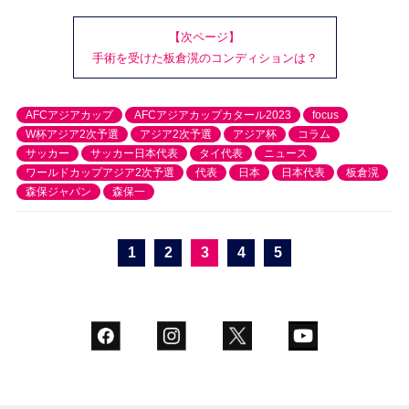
【次ページ】
手術を受けた板倉滉のコンディションは？
AFCアジアカップ
AFCアジアカップカタール2023
focus
W杯アジア2次予選
アジア2次予選
アジア杯
コラム
サッカー
サッカー日本代表
タイ代表
ニュース
ワールドカップアジア2次予選
代表
日本
日本代表
板倉滉
森保ジャパン
森保一
1
2
3
4
5