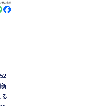
報を優先表示
52
刷新
れる