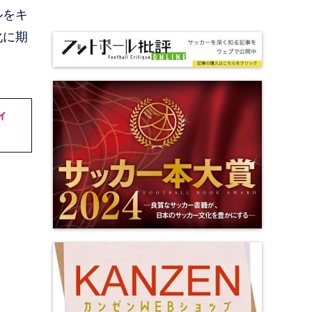
ルをキ
化に期
ィ