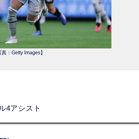
真：Getty Images】
）
ール4アシスト