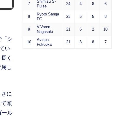
Shimizu S-
7
24
4
8
6
Pulse
Kyoto Sanga
8
23
5
5
8
FC
V-Varen
9
21
6
2
10
Nagasaki
で「シ
Avispa
10
21
3
8
7
Fukuoka
てい
。長く
所属し
まさに
して頭
ゴール