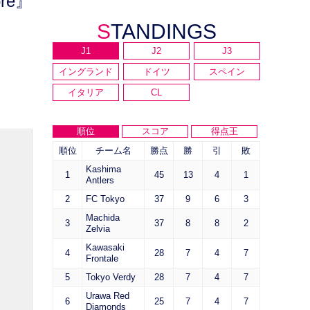
re』
STANDINGS
J1
J2
J3
イングランド
ドイツ
スペイン
イタリア
CL
順位
スコア
得点王
順位
チーム名
勝点
勝
引
敗
Kashima
1
45
13
4
1
Antlers
2
FC Tokyo
37
9
6
3
Machida
3
37
8
8
2
Zelvia
Kawasaki
4
28
7
4
7
Frontale
5
Tokyo Verdy
28
7
4
7
Urawa Red
6
25
7
4
7
Diamonds