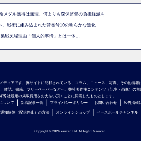
五輪メダル獲得は無理。何よりも森保監督の負担軽減を
へ。戦術に組み込まれた背番号10の明らかな進化
古巣戦欠場理由「個人的事情」とは一体…
メディアです。弊サイトに記載されている、コラム、ニュース、写真、その他情報
ア、雑誌、書籍、フリーペーパーなどへ、弊社著作権コンテンツ（記事・画像）の無
ず弊社規定の掲載費用をお支払い頂くことに同意したものとします。
について
新着記事一覧
プライバシーポリシー
お問い合わせ
広告掲載
ュ通知解除（配信停止）の方法
オンラインショップ
ベースボールチャンネル
Copyright © 2026 kanzen Ltd. All Right Reserved.