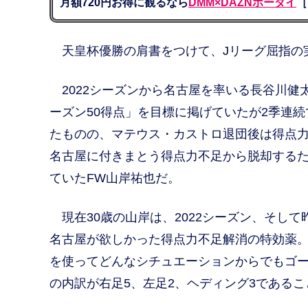
月額720円お得に観るなら
DMM×DAZNホーダイ
［
天皇杯優勝の肩書をつけて、Jリーグ屈指の
2022シーズンから名古屋を率いる長谷川健太
ーズン50得点」を目標に掲げていたが2季連
たものの、マテウス・カストロ退団後は得点
名古屋に付きまとう得点力不足から脱却する
ていたFW山岸祐也だ。
現在30歳の山岸は、2022シーズン、そして
名古屋が欲しかった得点力不足解消の特効薬
を使ってどんなシチュエーションからでもゴー
の内訳が右足5、左足2、ヘディング3である