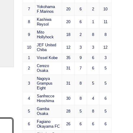
Yokohama
7
20
6
2
10
F.Marinos
Kashiwa
8
20
6
1
11
Reysol
Mito
9
18
2
8
8
Hollyhock
JEF United
10
12
3
3
12
Chiba
1
Vissel Kobe
35
9
6
3
Cerezo
2
31
7
6
5
Osaka
Nagoya
3
Grampus
31
8
5
5
Eight
Sanfrecce
4
30
8
4
6
Hiroshima
Gamba
5
28
5
8
5
Osaka
Fagiano
6
26
6
6
6
Okayama FC