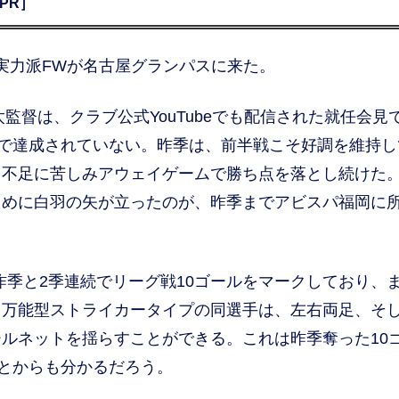
PR］
実力派FWが名古屋グランパスに来た。
監督は、クラブ公式YouTubeでも配信された就任会見
続で達成されていない。昨季は、前半戦こそ好調を維持し
力不足に苦しみアウェイゲームで勝ち点を落とし続けた
ために白羽の矢が立ったのが、昨季までアビスパ福岡に
昨季と2季連続でリーグ戦10ゴールをマークしており、
。万能型ストライカータイプの同選手は、左右両足、そ
ルネットを揺らすことができる。これは昨季奪った10
ことからも分かるだろう。