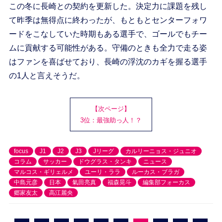
この冬に長崎との契約を更新した。決定力に課題を残し
て昨季は無得点に終わったが、もともとセンターフォワ
ードをこなしていた時期もある選手で、ゴールでもチー
ムに貢献する可能性がある。守備のときも全力で走る姿
はファンを喜ばせており、長崎の浮沈のカギを握る選手
の1人と言えそうだ。
【次ページ】
3位：最強助っ人！？
focus
J1
J2
J3
Jリーグ
カルリーニョス・ジュニオ
コラム
サッカー
ドウグラス・タンキ
ニュース
マルコス・ギリェルメ
ユーリ・ララ
ルーカス・ブラガ
中島元彦
日本
氣田亮真
福森晃斗
編集部フォーカス
郷家友太
高江麗央