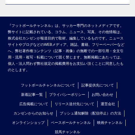
『フットボールチャンネル』は、サッカー専門のネットメディアです。
弊サイトに記載されている、コラム、ニュース、写真、その他情報は、
株式会社カンゼンが報道目的で取材、編集しているものです。ニュース
サイトやブログなどのWEBメディア、雑誌、書籍、フリーペーパーなど
へ、弊社著作権コンテンツ（記事・画像）の無断での一部引用・全文引
用・流用・複写・転載について固く禁じます。無断掲載にあたっては、
個人・法人問わず弊社規定の掲載費用をお支払い頂くことに同意したも
のとします。
フットボールチャンネルについて
記事提供先について
新着記事一覧
プライバシーポリシー
お問い合わせ
広告掲載について
リリース送付先について
運営会社
カンゼンからのお知らせ
プッシュ通知解除（配信停止）の方法
オンラインショップ
ベースボールチャンネル
映画チャンネル
競馬チャンネル