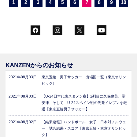
1
2
3
4
5
6
7
8
9
10
KANZENからのお知らせ
2021年08月03日
東京五輪 男子サッカー 出場国一覧（東京オリン
ピック）
2021年08月03日
【U-24日本代表スタメン案】2列目に久保建英、堂
安律、そして…U-24スペイン戦の先発イレブンを厳
選【東京五輪男子サッカー】
2021年08月02日
【結果速報】ハンドボール 女子 日本対ノルウェ
ー 試合結果・スコア【東京五輪・東京オリンピッ
ク】