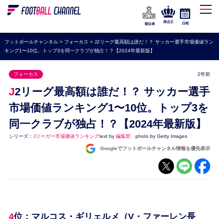
WEリーグ
なでしこジャパン
得点王
日程
順位表
海外サッカー
フットボールチャンネル
>
フォーカス
>
J2リーグ最高額は誰だ！？ サッカー選手市場価値ラン
キング1〜10位。トップ3を同一クラブが独占！？【2024年最新版】
プレミアリーグ
ラ・リーガ
フォーカス
2年前
セリエA
J2リーグ最高額は誰だ！？ サッカー選手
ブンデスリーガ
市場価値ランキング1〜10位。トップ3を
同一クラブが独占！？【2024年最新版】
UEFA
シリーズ：
Jリーガー市場価値ランキング
text by
編集部
photo by Getty Images
ナショナルチーム
Googleでフットボールチャンネル情報を優先表示
高校サッカー
動画
4位：マルコス・ギリェルメ（V・ファーレン長