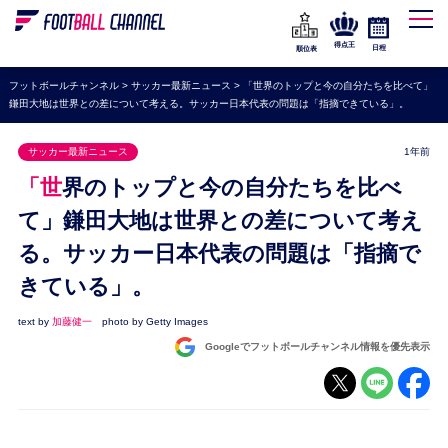
WEリーグ
なでしこジャパン
得点王
日程
順位表
海外サッカー
フットボールチャンネル
>
サッカー最新ニュース
>
「世界のトップと今の自分たちを比べて」
鎌田大地は世界との差について考える。サッカー日本代表の問題は「指摘できている」。
プレミアリーグ
ラ・リーガ
サッカー最新ニュース
1年前
セリエA
「世界のトップと今の自分たちを比べ
ブンデスリーガ
て」鎌田大地は世界との差について考え
る。サッカー日本代表の問題は「指摘で
UEFA
きている」。
ナショナルチーム
高校サッカー
text by
加藤健一
photo by Getty Images
Googleでフットボールチャンネル情報を優先表示
動画