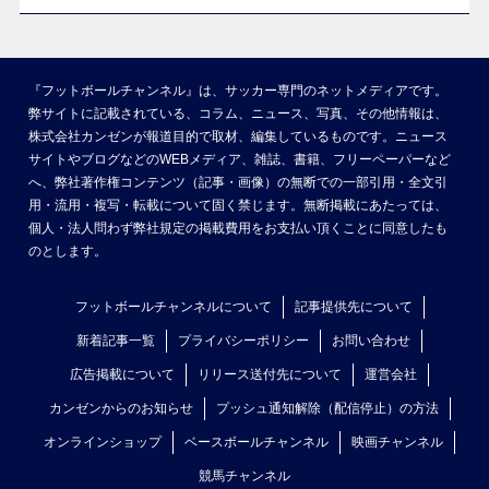
『フットボールチャンネル』は、サッカー専門のネットメディアです。
弊サイトに記載されている、コラム、ニュース、写真、その他情報は、
株式会社カンゼンが報道目的で取材、編集しているものです。ニュース
サイトやブログなどのWEBメディア、雑誌、書籍、フリーペーパーなど
へ、弊社著作権コンテンツ（記事・画像）の無断での一部引用・全文引
用・流用・複写・転載について固く禁じます。無断掲載にあたっては、
個人・法人問わず弊社規定の掲載費用をお支払い頂くことに同意したも
のとします。
フットボールチャンネルについて
記事提供先について
新着記事一覧
プライバシーポリシー
お問い合わせ
広告掲載について
リリース送付先について
運営会社
カンゼンからのお知らせ
プッシュ通知解除（配信停止）の方法
オンラインショップ
ベースボールチャンネル
映画チャンネル
競馬チャンネル