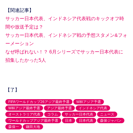
【関連記事】
サッカー日本代表、インドネシア代表戦のキックオフ時
間や放送予定は？
サッカー日本代表、インドネシア戦の予想スタメン&フォ
ーメーション
なぜ呼ばれない！？ 6月シリーズでサッカー日本代表に
招集したかった5人
【了】
FIFAワールドカップ26アジア最終予選
W杯アジア予選
W杯アジア最終予選
アジア最終予選
インドネシア代表
オーストラリア代表
コラム
サッカー日本代表
ニュース
ワールドカップアジア最終予選
日本
日本代表
森保ジャパン
森保一
鎌田大地