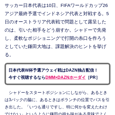
サッカー日本代表は10日、FIFAワールドカップ26
アジア最終予選でインドネシア代表と対戦する。5
日のオーストラリア代表戦で問題として露呈した
のは、引いた相手をどう崩すか。シャドーで先発
し、柔軟なポジショニングで打開の糸口を作ろう
としていた鎌田大地は、課題解決のヒントを挙げ
る。
日本代表W杯予選アウェイ戦はDAZN独占配信！
今すぐ視聴するなら
DMM×DAZNホーダイ
［PR］
シャドーをスタートポジションにしながら、あるとき
は3バックの脇に、あるときはボランチの位置でパスを引
き出した。「いつも通りですし、特に何かを変えたわけ
ではない」というように鎌田の持ち味がある意味でよく