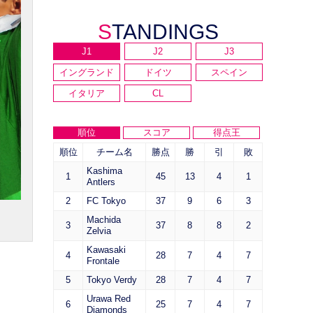
STANDINGS
J1
J2
J3
イングランド
ドイツ
スペイン
イタリア
CL
順位
スコア
得点王
順位
チーム名
勝点
勝
引
敗
Kashima
1
45
13
4
1
Antlers
2
FC Tokyo
37
9
6
3
Machida
3
37
8
8
2
Zelvia
Kawasaki
4
28
7
4
7
Frontale
5
Tokyo Verdy
28
7
4
7
Urawa Red
6
25
7
4
7
Diamonds