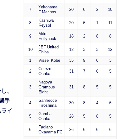
Yokohama
7
20
6
2
10
F.Marinos
Kashiwa
8
20
6
1
11
Reysol
Mito
9
18
2
8
8
Hollyhock
JEF United
10
12
3
3
12
Chiba
1
Vissel Kobe
35
9
6
3
Cerezo
2
31
7
6
5
Osaka
Nagoya
3
Grampus
31
8
5
5
かし、
Eight
選手
Sanfrecce
4
30
8
4
6
Hiroshima
ムライ
Gamba
5
28
5
8
5
Osaka
Fagiano
6
26
6
6
6
Okayama FC