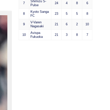
Shimizu S-
7
24
4
8
6
Pulse
Kyoto Sanga
8
23
5
5
8
FC
V-Varen
9
21
6
2
10
Nagasaki
Avispa
10
21
3
8
7
Fukuoka