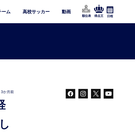
チーム
高校サッカー
動画
順位表
得点王
日程
3か月前
し