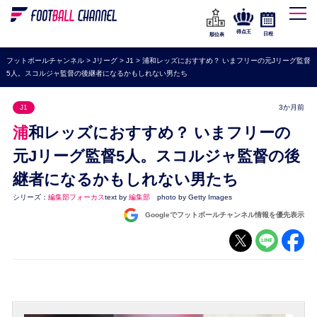
WEリーグ
なでしこジャパン
得点王
日程
順位表
海外サッカー
フットボールチャンネル
>
Jリーグ
>
J1
>
浦和レッズにおすすめ？ いまフリーの元Jリーグ監督
5人。スコルジャ監督の後継者になるかもしれない男たち
プレミアリーグ
ラ・リーガ
J1
3か月前
セリエA
浦和レッズにおすすめ？ いまフリーの
ブンデスリーガ
元Jリーグ監督5人。スコルジャ監督の後
継者になるかもしれない男たち
UEFA
シリーズ：
編集部フォーカス
text by
編集部
photo by Getty Images
ナショナルチーム
Googleでフットボールチャンネル情報を優先表示
高校サッカー
動画