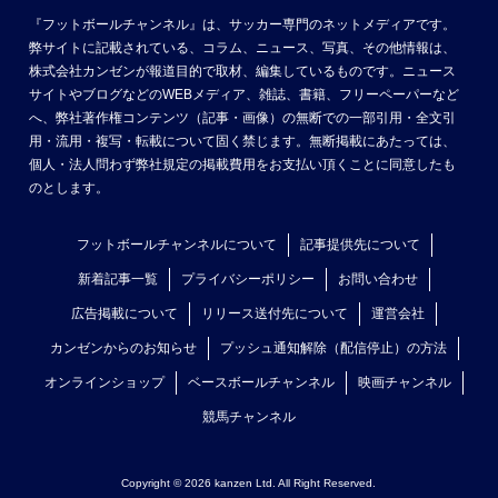
『フットボールチャンネル』は、サッカー専門のネットメディアです。
弊サイトに記載されている、コラム、ニュース、写真、その他情報は、
株式会社カンゼンが報道目的で取材、編集しているものです。ニュース
サイトやブログなどのWEBメディア、雑誌、書籍、フリーペーパーなど
へ、弊社著作権コンテンツ（記事・画像）の無断での一部引用・全文引
用・流用・複写・転載について固く禁じます。無断掲載にあたっては、
個人・法人問わず弊社規定の掲載費用をお支払い頂くことに同意したも
のとします。
フットボールチャンネルについて
記事提供先について
新着記事一覧
プライバシーポリシー
お問い合わせ
広告掲載について
リリース送付先について
運営会社
カンゼンからのお知らせ
プッシュ通知解除（配信停止）の方法
オンラインショップ
ベースボールチャンネル
映画チャンネル
競馬チャンネル
Copyright © 2026 kanzen Ltd. All Right Reserved.