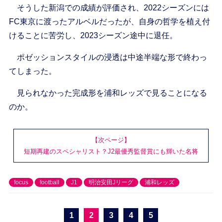
そうした新潟での成績が評価され、2022シーズンには
FC東京に渡ったアルベルだったが、自身の哲学を植え付
けることに苦労し、2023シーズン途中に退任。
ポゼッションスタイルの浸透は中途半端な形で終わっ
てしまった。
見られなかった完成形を浦和レッズで見ることになる
のか。
【次ページ】
短期再建のスペシャリスト？J2最優秀監督賞にも輝いた名将
focus
football
J1
明治安田Jリーグ
浦和レッズ
1
2
3
4
5