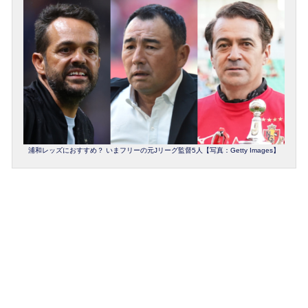
浦和レッズにおすすめ？ いまフリーの元Jリーグ監督5人【写真：Getty Images】