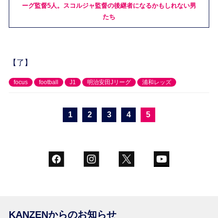
ーグ監督5人。スコルジャ監督の後継者になるかもしれない男
たち
【了】
focus
football
J1
明治安田Jリーグ
浦和レッズ
1
2
3
4
5
KANZENからのお知らせ