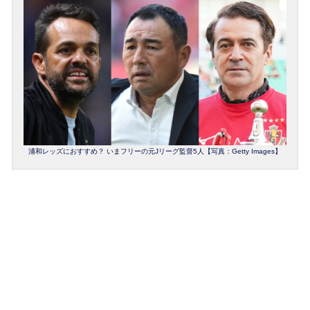
浦和レッズにおすすめ？ いまフリーの元Jリーグ監督5人【写真：Getty Images】