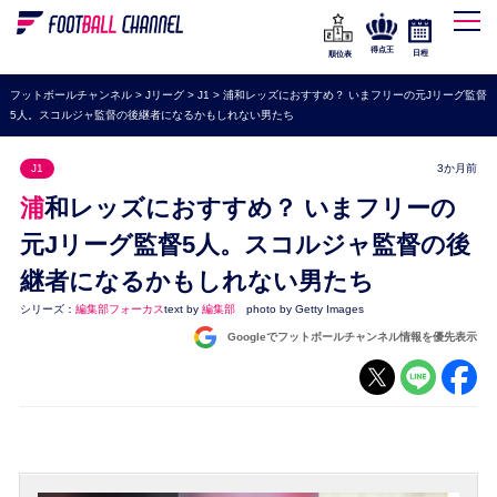
WEリーグ
なでしこジャパン
得点王
日程
順位表
海外サッカー
フットボールチャンネル
>
Jリーグ
>
J1
>
浦和レッズにおすすめ？ いまフリーの元Jリーグ監督
5人。スコルジャ監督の後継者になるかもしれない男たち
プレミアリーグ
ラ・リーガ
J1
3か月前
セリエA
浦和レッズにおすすめ？ いまフリーの
ブンデスリーガ
元Jリーグ監督5人。スコルジャ監督の後
継者になるかもしれない男たち
UEFA
シリーズ：
編集部フォーカス
text by
編集部
photo by Getty Images
ナショナルチーム
Googleでフットボールチャンネル情報を優先表示
高校サッカー
動画