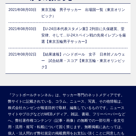
2021年08月03日
東京五輪 男子サッカー 出場国一覧（東京オリン
ピック）
2021年08月03日
【U-24日本代表スタメン案】2列目に久保建英、堂
安律、そして…U-24スペイン戦の先発イレブンを厳
選【東京五輪男子サッカー】
2021年08月02日
【結果速報】ハンドボール 女子 日本対ノルウェ
ー 試合結果・スコア【東京五輪・東京オリンピッ
ク】
『フットボールチャンネル』は、サッカー専門のネットメディアです。
弊サイトに記載されている、コラム、ニュース、写真、その他情報は、
株式会社カンゼンが報道目的で取材、編集しているものです。ニュース
サイトやブログなどのWEBメディア、雑誌、書籍、フリーペーパーなど
へ、弊社著作権コンテンツ（記事・画像）の無断での一部引用・全文引
用・流用・複写・転載について固く禁じます。無断掲載にあたっては、
個人・法人問わず弊社規定の掲載費用をお支払い頂くことに同意したも